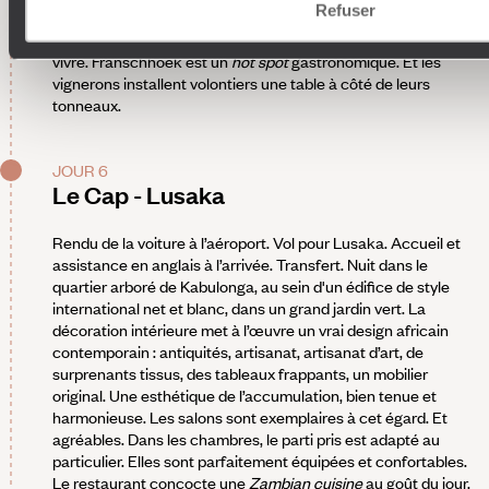
Refuser
poteaux blancs. Une passion, un temps au moins, ferment
d’unité. Cette région est gardienne d’un certain art de bien
vivre. Franschhoek est un
hot spot
gastronomique. Et les
vignerons installent volontiers une table à côté de leurs
tonneaux.
JOUR 6
Le Cap - Lusaka
Rendu de la voiture à l’aéroport. Vol pour Lusaka. Accueil et
assistance en anglais à l’arrivée. Transfert. Nuit dans le
quartier arboré de Kabulonga, au sein d'un édifice de style
international net et blanc, dans un grand jardin vert. La
décoration intérieure met à l’œuvre un vrai design africain
contemporain : antiquités, artisanat, artisanat d’art, de
surprenants tissus, des tableaux frappants, un mobilier
original. Une esthétique de l’accumulation, bien tenue et
harmonieuse. Les salons sont exemplaires à cet égard. Et
agréables. Dans les chambres, le parti pris est adapté au
particulier. Elles sont parfaitement équipées et confortables.
Le restaurant concocte une
Zambian cuisine
au goût du jour.