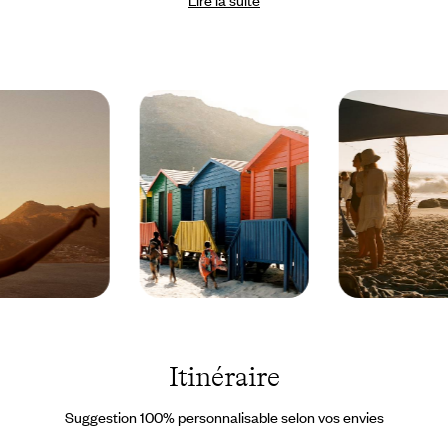
francophone. Vos explorations personnelles se caleront aisément
autour de cette indispensable (et passionnante) mise au point.
D’autant que vous pouvez recueillir auprès de votre guide
d’intéressants tuyaux. Le rythme du voyage est équilibré et ne
réclame nullement qu’on se bouscule. Vous avez le temps de vous
installer et de profiter de votre environnement, urbain comme
naturel. D’en savourer les vertus. Et si, chemin faisant, un désir
imprévu ou un léger contretemps survenait, vous disposez pour y
répondre des coordonnées de notre service de conciergerie sur
place.
Afrique
Afrique
du Sud ©
du Sud
Stéphanie
©
Davilma
Paloma
Itinéraire
Saint
Léger
Suggestion 100% personnalisable selon vos envies