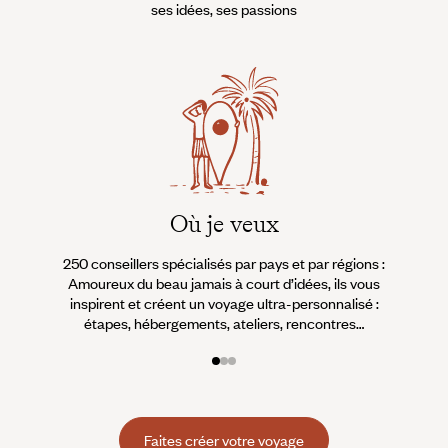
ses idées, ses passions
Où je veux
250 conseillers spécialisés par pays et par régions :
À 
Amoureux du beau jamais à court d’idées, ils vous
fran
inspirent et créent un voyage ultra-personnalisé :
suiven
étapes, hébergements, ateliers, rencontres…
Faites créer votre voyage