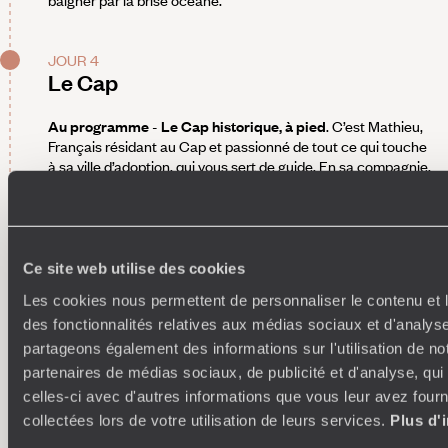
baigner par la brise océane.
JOUR 4
Le Cap
Au programme
-
Le Cap historique, à pied
. C’est Mathieu,
Français résidant au Cap et passionné de tout ce qui touche
à sa ville d’adoption, qui vous sert de guide. En sa compagnie,
vous découvrez les beaux édifices Cape Dutch ou
UK style
que la cité entretient comme son corps patrimonial. Histoires
à la clé. Vous vous penchez sur le berceau du Cap actuel. Au
Company’s Garden
, créé au XVIIe siècle par la VOC, la
Compagnie néerlandaise des Indes orientales, on s’ébaubit
Ce site web utilise des cookies
devant le plus vieux poirier cultivé d’Afrique. Ce jardin
Les cookies nous permettent de personnaliser le contenu et l
désormais parc était destiné à produire légumes et fruits
des fonctionnalités relatives aux médias sociaux et d'analyse
pour les habitants de la colonie, mais aussi pour les
équipages des bateaux en passe de doubler le cap de
partageons également des informations sur l'utilisation de no
Bonne-Espérance. Le District 6, ancien quartier populaire
partenaires de médias sociaux, de publicité et d'analyse, qu
mixte, a été vidé de ses habitants dans les années 1970, en
celles-ci avec d'autres informations que vous leur avez fourni
application du
Group Areas Act 41
de ségrégation raciale.
collectées lors de votre utilisation de leurs services.
Plus d'
Revivifié depuis la fin de l’apartheid, c’est un lieu symbole.
Quant au
quartier malais
de Bo-Kaap, sur Signal Hill, il se