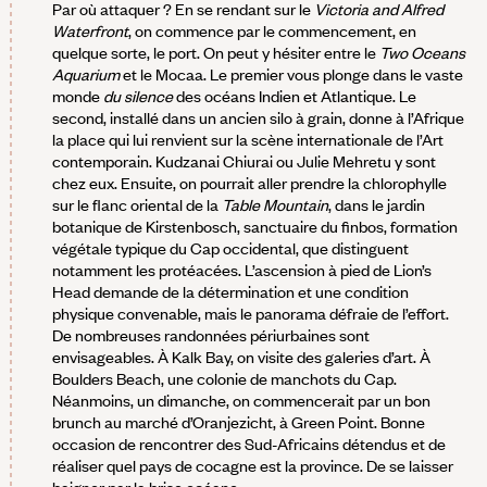
Par où attaquer ? En se rendant sur le
Victoria and Alfred
Waterfront
, on commence par le commencement, en
quelque sorte, le port. On peut y hésiter entre le
Two Oceans
Aquarium
et le Mocaa. Le premier vous plonge dans le vaste
monde
du silence
des océans Indien et Atlantique. Le
second, installé dans un ancien silo à grain, donne à l’Afrique
la place qui lui renvient sur la scène internationale de l’Art
contemporain. Kudzanai Chiurai ou Julie Mehretu y sont
chez eux. Ensuite, on pourrait aller prendre la chlorophylle
sur le flanc oriental de la
Table Mountain
, dans le jardin
botanique de Kirstenbosch, sanctuaire du finbos, formation
végétale typique du Cap occidental, que distinguent
notamment les protéacées. L’ascension à pied de Lion’s
Head demande de la détermination et une condition
physique convenable, mais le panorama défraie de l’effort.
De nombreuses randonnées périurbaines sont
envisageables. À Kalk Bay, on visite des galeries d’art. À
Boulders Beach, une colonie de manchots du Cap.
Néanmoins, un dimanche, on commencerait par un bon
brunch au marché d’Oranjezicht, à Green Point. Bonne
occasion de rencontrer des Sud-Africains détendus et de
réaliser quel pays de cocagne est la province. De se laisser