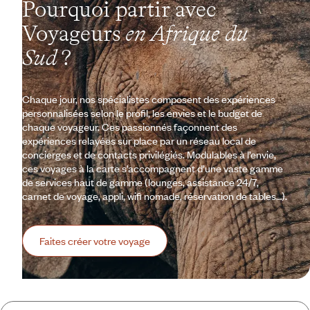
Pourquoi partir avec
Voyageurs
en Afrique du
Sud
?
Chaque jour, nos spécialistes composent des expériences
personnalisées selon le profil, les envies et le budget de
chaque voyageur. Ces passionnés façonnent des
expériences relayées sur place par un réseau local de
concierges et de contacts privilégiés. Modulables à l’envie,
ces voyages à la carte s’accompagnent d’une vaste gamme
de services haut de gamme (lounges, assistance 24/7,
carnet de voyage, appli, wifi nomade, réservation de tables…).
Faites créer votre voyage