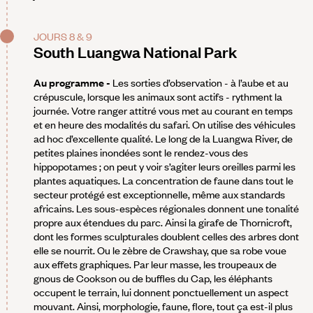
JOURS 8 & 9
South Luangwa National Park
Au programme -
Les sorties d’observation - à l’aube et au
crépuscule, lorsque les animaux sont actifs - rythment la
journée. Votre ranger attitré vous met au courant en temps
et en heure des modalités du safari. On utilise des véhicules
ad hoc d’excellente qualité. Le long de la Luangwa River, de
petites plaines inondées sont le rendez-vous des
hippopotames ; on peut y voir s’agiter leurs oreilles parmi les
plantes aquatiques. La concentration de faune dans tout le
secteur protégé est exceptionnelle, même aux standards
africains. Les sous-espèces régionales donnent une tonalité
propre aux étendues du parc. Ainsi la girafe de Thornicroft,
dont les formes sculpturales doublent celles des arbres dont
elle se nourrit. Ou le zèbre de Crawshay, que sa robe voue
aux effets graphiques. Par leur masse, les troupeaux de
gnous de Cookson ou de buffles du Cap, les éléphants
occupent le terrain, lui donnent ponctuellement un aspect
mouvant. Ainsi, morphologie, faune, flore, tout ça est-il plus