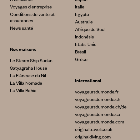
Voyages d'entreprise
Italie
Conditions de vente et
Egypte
assurances
Australie
News santé
Afrique du Sud
Indonésie
Etats-Unis
Nos maisons
Brésil
Grèce
Le Steam Ship Sudan
Satyagraha House
La Flâneuse du Nil
International
La Villa Nomade
La Villa Bahia
voyageursdumonde.fr
voyageursdumonde.ch
voyageursdumonde.ch/de
voyageursdumonde.ca
voyageursdumonde.com
originaltravel.co.uk
originaldiving.com