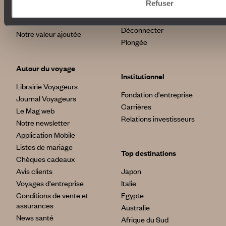
Refuser
Voyage de luxe
L’Esprit Voyageurs
Tour du Monde
Le voyage sur mesure
Déconnecter
Notre valeur ajoutée
Plongée
Autour du voyage
Institutionnel
Librairie Voyageurs
Fondation d'entreprise
Journal Voyageurs
Carrières
Le Mag web
Relations investisseurs
Notre newsletter
Application Mobile
Listes de mariage
Top destinations
Chèques cadeaux
Avis clients
Japon
Voyages d'entreprise
Italie
Conditions de vente et
Egypte
assurances
Australie
News santé
Afrique du Sud