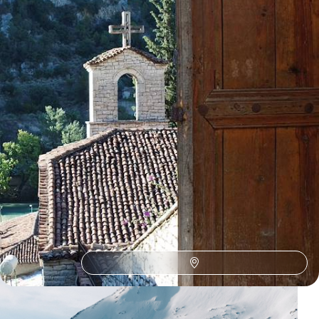
Toutes nos suggestions de voyages les grands en Macédoine
(1)
La Macédoine selon
vos envies
Parce que chaque voyageur est différent