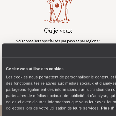
Où je veux
250 conseillers spécialisés par pays et par régions :
À 
Amoureux du beau jamais à court d’idées, ils vous
fran
inspirent et créent un voyage ultra-personnalisé :
suiven
étapes, hébergements, ateliers, rencontres…
Ce site web utilise des cookies
Les cookies nous permettent de personnaliser le contenu et l
des fonctionnalités relatives aux médias sociaux et d'analyse
Faites créer votre voyage
partageons également des informations sur l'utilisation de no
partenaires de médias sociaux, de publicité et d'analyse, qu
celles-ci avec d'autres informations que vous leur avez fourni
collectées lors de votre utilisation de leurs services.
Plus d'