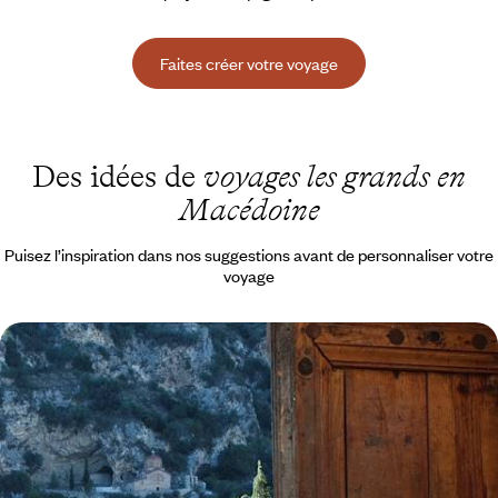
Faites créer votre voyage
Des idées de
voyages les grands en
Macédoine
Puisez l’inspiration dans nos suggestions avant de personnaliser votre
voyage
Albanie, Macédoine du Nord et Kosovo - Road-trip
au cœur des Balkans
En deux semaines, pour prendre le pouls de trois pays cosmopolites,
attachants et hors des radars
15 jours, de 2400 à 3400 €