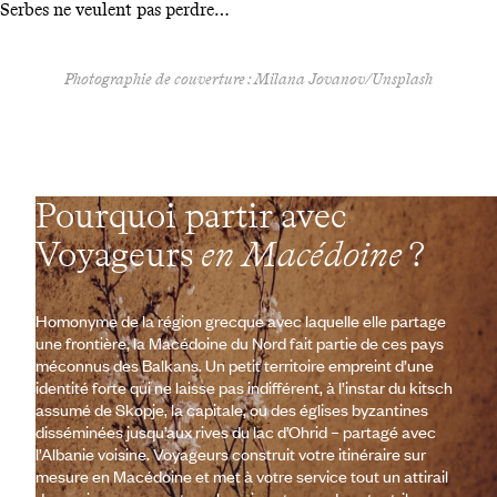
Serbes ne veulent pas perdre…
Photographie de couverture : Milana Jovanov/Unsplash
Pourquoi partir avec
Voyageurs
en Macédoine
?
Homonyme de la région grecque avec laquelle elle partage
une frontière, la Macédoine du Nord fait partie de ces pays
méconnus des Balkans. Un petit territoire empreint d’une
identité forte qui ne laisse pas indifférent, à l’instar du kitsch
assumé de Skopje, la capitale, ou des églises byzantines
disséminées jusqu’aux rives du lac d’Ohrid – partagé avec
l’Albanie voisine. Voyageurs construit votre itinéraire sur
mesure en Macédoine et met à votre service tout un attirail