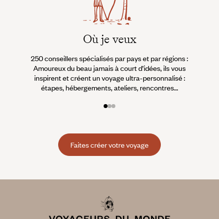
Où je veux
250 conseillers spécialisés par pays et par régions :
À 
Amoureux du beau jamais à court d’idées, ils vous
fran
inspirent et créent un voyage ultra-personnalisé :
suiven
étapes, hébergements, ateliers, rencontres…
Faites créer votre voyage