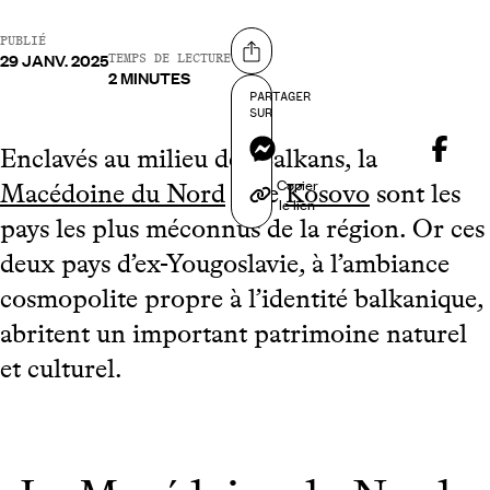
PUBLIÉ
29 JANV. 2025
Partager sur
TEMPS DE LECTURE
2 MINUTES
PARTAGER
SUR
Messenger
Enclavés au milieu des Balkans, la
Copier
Macédoine du Nord
et le
Kosovo
sont les
le lien
pays les plus méconnus de la région. Or ces
deux pays d’ex-Yougoslavie, à l’ambiance
cosmopolite propre à l’identité balkanique,
abritent un important patrimoine naturel
et culturel.