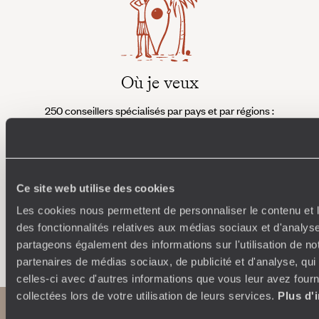
Où je veux
250 conseillers spécialisés par pays et par régions :
À 
Amoureux du beau jamais à court d’idées, ils vous
fran
inspirent et créent un voyage ultra-personnalisé :
suiven
étapes, hébergements, ateliers, rencontres…
Ce site web utilise des cookies
Les cookies nous permettent de personnaliser le contenu et l
des fonctionnalités relatives aux médias sociaux et d'analyse
Faites créer votre voyage
partageons également des informations sur l'utilisation de no
partenaires de médias sociaux, de publicité et d'analyse, qu
celles-ci avec d'autres informations que vous leur avez fourni
collectées lors de votre utilisation de leurs services.
Plus d'