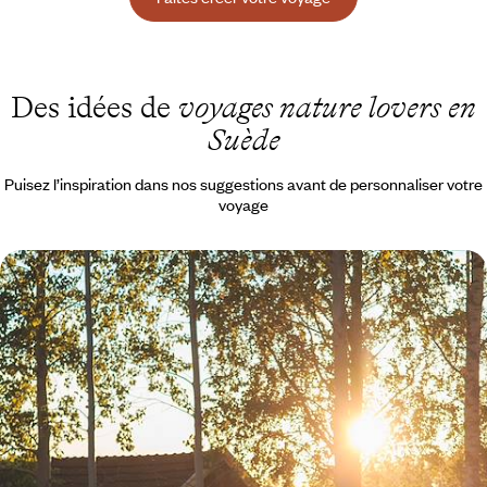
Des idées de
voyages nature lovers en
Suède
Puisez l’inspiration dans nos suggestions avant de personnaliser votre
voyage
Road-trip, sauna & soleil de minuit - Hors du
monde, l'été en Laponie suédoise
Aux beaux jours, rouler à contre-courant à travers les plus beaux sites
naturels de Laponie suédoise, du golfe de Botnie au parc national
d'Abisko
11 jours, de 3500 à 4600 €