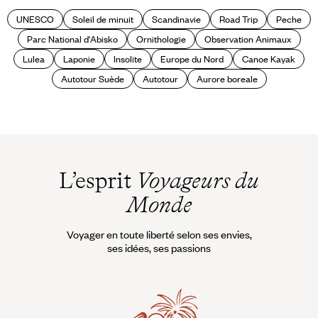
sud de la Suède
UNESCO
Soleil de minuit
Scandinavie
Road Trip
Peche
Parc National d'Abisko
Ornithologie
Observation Animaux
Lulea
Laponie
Insolite
Europe du Nord
Canoe Kayak
Autotour Suède
Autotour
Aurore boreale
L’esprit
Voyageurs du
Monde
Voyager en toute liberté selon ses envies,
ses idées, ses passions