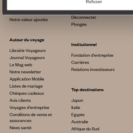
Refuser
Voyage de luxe
L’Esprit Voyageurs
Tour du Monde
Le voyage sur mesure
Déconnecter
Notre valeur ajoutée
Plongée
Autour du voyage
Institutionnel
Librairie Voyageurs
Fondation d'entreprise
Journal Voyageurs
Carrières
Le Mag web
Relations investisseurs
Notre newsletter
Application Mobile
Listes de mariage
Top destinations
Chèques cadeaux
Avis clients
Japon
Voyages d'entreprise
Italie
Conditions de vente et
Egypte
assurances
Australie
News santé
Afrique du Sud