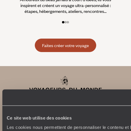
inspirent et créent un voyage ultra-personnalisé :
suiven
étapes, hébergements, ateliers, rencontres…
Faites créer votre voyage
Ce site web utilise des cookies
Abonnez-vous à notre newsletter
Les cookies nous permettent de personnaliser le contenu et l