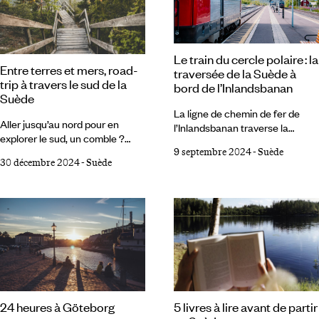
Le train du cercle polaire : la
Entre terres et mers, road-
traversée de la Suède à
trip à travers le sud de la
bord de l’Inlandsbanan
Suède
La ligne de chemin de fer de
Aller jusqu’au nord pour en
l’Inlandsbanan traverse la
explorer le sud, un comble ?
Suède dans toute sa longueur
Stockholm, la côte ouest, la
9 septembre 2024
-
Suède
pour rejoindre la Laponie. Le
30 décembre 2024
-
Suède
Dalécarlie, la Laponie, ce ne
train mythique parcourt des
sera pas pour cette fois – la
territoires aux étendues
Suède a bien des cordes à son
immenses sur près de 1300
arc. La partie méridionale de ce
kilomètres, fendant des
grand territoire emprunte à
paysages parmi les plus
l’Europe centrale un climat plus
photogéniques du continent
doux ; à la mer du Nord ses
européen, jusqu’à Gallivare, à 50
petites cabines colorées et des
kilomètres au-dessus du cercle
couchers de soleil en
polaire. Le voyageur qui
technicolor ; à la mer Baltique
accepte de prendre son temps y
5 livres à lire avant de partir
24 heures à Göteborg
son eau très peu salée et des
vit le dépaysement de façon