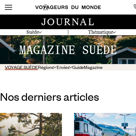
JOURNAL
Suède
Thématique
MAGAZINE SUÈDE
VOYAGE SUÈDE
Régions
Envies
Guide
Magazine
Nos derniers articles