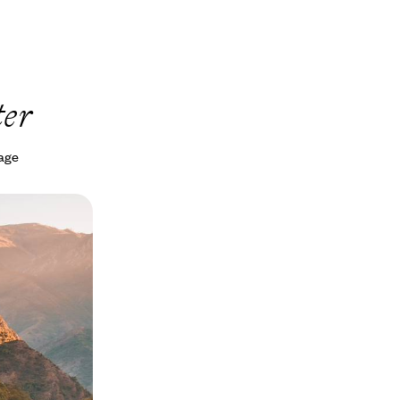
ter
yage
 l’Histoire -
ers tout le pays,
de Gjirokastër à