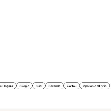
e Llogara
Skopje
Sissi
Saranda
Corfou
Apollonie d'Illyrie