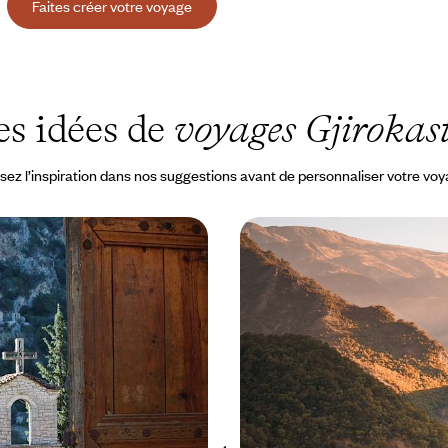
Faites créer votre voyage
s idées de
voyages Gjirokas
sez l’inspiration dans nos suggestions avant de personnaliser votre vo
cédoine du Nord et
Les montagnes, la mer et
ad-trip au cœur des
Grand tour de l'Albanie
, pour prendre le pouls de trois
Aller par monts et par vaux à trav
s, attachants et hors des radars
du lac d’Ohrid à la mer Ionienne, 
Berat
 à 3400 €
15 jours, de 2400 à 3100 €