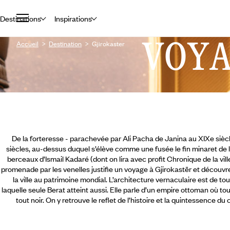
Destinations
Inspirations
VOY
Accueil
Destination
Gjirokaster
De la forteresse - parachevée par Ali Pacha de Janina au XIXe sièc
siècles, au-dessus duquel s’élève comme une fusée le fin minaret de 
berceaux d’Ismail Kadaré (dont on lira avec profit Chronique de la vil
promenade par les venelles justifie un voyage à Gjirokastër et découvr
la ville au patrimoine mondial. L’architecture vernaculaire est de 
laquelle seule Berat atteint aussi. Elle parle d’un empire ottoman où tou
tout noir.
On y retrouve le reflet de l’histoire et la quintessence d