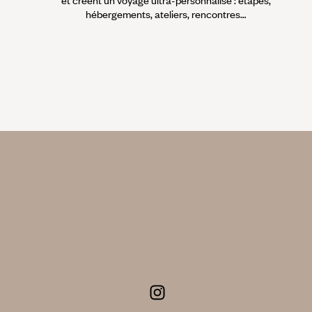
et créent un voyage ultra-personnalisé : étapes,
hébergements, ateliers, rencontres…