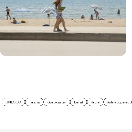
Le Mag
Les plus belles plages d'Albanie
UNESCO
Tirana
Gjirokaster
Berat
Kruje
Adriatique et 