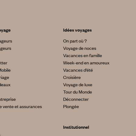
oyage
Idées voyages
yageurs
On part où ?
ageurs
Voyage de noces
Vacances en famille
tter
Week-end en amoureux
Mobile
Vacances d’été
riage
Croisière
deaux
Voyage de luxe
Tour du Monde
treprise
Déconnecter
e vente et assurances
Plongée
Institutionnel
s