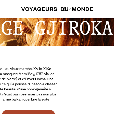
AGE GJIROKA
le - au vieux marché, XVIIe-XIXe
la mosquée Memi Bey, 1757, via les
le de pierre) et d’Enver Hoxha, une
e ce qui a poussé l’Unesco à classer
toute beauté, d’une homogénéité à
t n’était pas rose, mais pas non plus
u charme balkanique.
Lire la suite