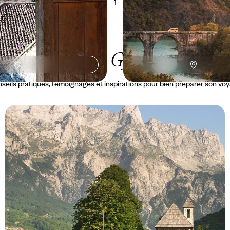
1
Le Guide
Gjirokaster
seils pratiques, témoignages et inspirations pour bien préparer son vo