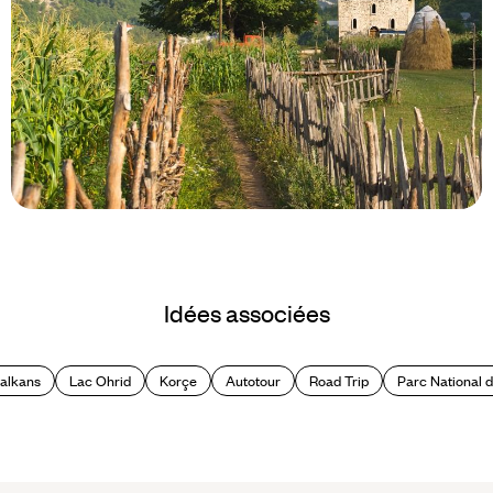
Le Mag
A vivre en Albanie et nulle part
Idées associées
ailleurs
Balkans
Lac Ohrid
Korçe
Autotour
Road Trip
Parc National d