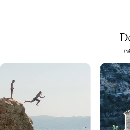
De
Pui
L’Albanie puis Corfou - Cités
Albanie, Ma
ottomanes et littoral ionien
Kosovo - Ro
Balkans
Patrimoine multiséculaire, arrière-pays
En deux semaines
champêtre et riviera somptueuse, une Albanie
pays cosmopolite
inattendue
11 jours, de 2400 à 3100 €
15 jours, de 2400