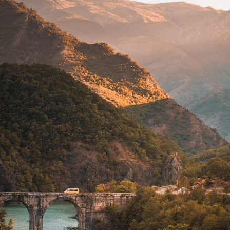
l'Albanie
Aller par monts et par vaux à travers tout le pays, du lac d’Ohrid à la
mer Ionienne, de Gjirokastër à Berat
15 jours, de 2400 à 3100 €
1
Le Guide
Korçe
Conseils pratiques, témoignages et inspirations pour bien préparer son
voyage