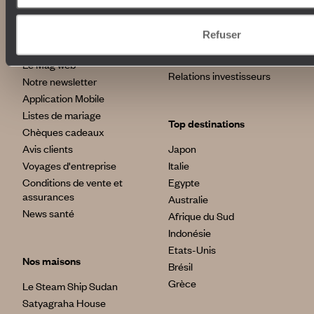
Autour du voyage
Institutionnel
Librairie Voyageurs
Refuser
Fondation d'entreprise
Journal Voyageurs
Carrières
Le Mag web
Relations investisseurs
Notre newsletter
Application Mobile
Listes de mariage
Top destinations
Chèques cadeaux
Avis clients
Japon
Voyages d'entreprise
Italie
Conditions de vente et
Egypte
assurances
Australie
News santé
Afrique du Sud
Indonésie
Etats-Unis
Nos maisons
Brésil
Grèce
Le Steam Ship Sudan
Satyagraha House