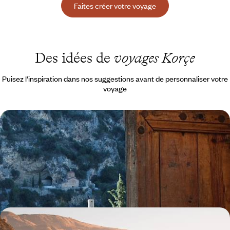
Faites créer votre voyage
Des idées de
voyages Korçe
Puisez l’inspiration dans nos suggestions avant de personnaliser votre
voyage
Albanie, Macédoine du Nord et Kosovo - Road-trip
au cœur des Balkans
En deux semaines, pour prendre le pouls de trois pays cosmopolites,
attachants et hors des radars
15 jours, de 2400 à 3400 €
Les montagnes, la mer et l’Histoire - Grand tour de