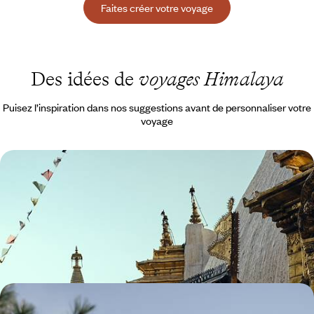
Faites créer votre voyage
Des idées de
voyages Himalaya
Puisez l’inspiration dans nos suggestions avant de personnaliser votre
voyage
Cimes, temples et villages de la vallée de
Katmandou - L'essence du Népal
Aborder le Népal par ses fondations, dans les villes et les villages de la
vallée de Katmandou
10 jours, de 3200 à 4600 €
Le Népal en majesté - Randonnée au pied de