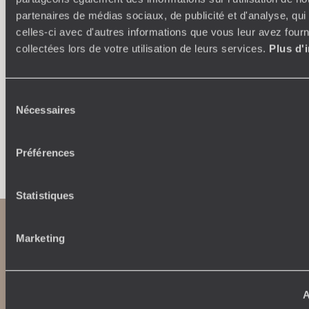
Où je veux
partenaires de médias sociaux, de publicité et d'analyse, qu
250 conseillers spécialisés par pays et par régions :
À 
celles-ci avec d'autres informations que vous leur avez fourni
Amoureux du beau jamais à court d’idées, ils vous
fran
collectées lors de votre utilisation de leurs services.
Plus d'
inspirent et créent un voyage ultra-personnalisé :
suiven
étapes, hébergements, ateliers, rencontres…
Sélection
Nécessaires
du
consentement
Faites créer votre voyage
Préférences
Statistiques
Marketing
A