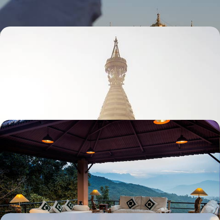
Safari, rafting et randonnée - Le Népal actif avec
des ados
Pour des enfants qui n'en sont plus vraiment, une première – ou une
énième – rencontre avec l'Asie, au cœur de l'Himalaya
11 jours, de 4400 à 5400 €
Au cœur du Népal - Spiritualité et adresses hors
normes
Après les grands monuments de la vallée de Katmandou, trois jours de
retour à soi à Dulikhel
8 jours, de 5300 à 6700 €