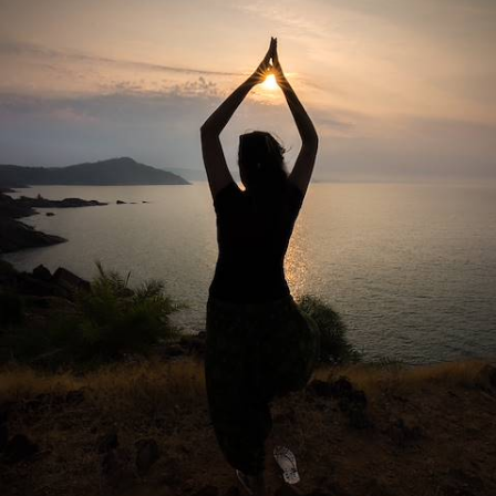
Au sein du mythique Ananda in the Himalayas, opter pour une cure
bien-être et reconnecter corps et esprit à leur rythme naturel
11 jours, de 7500 à 8600 €
1
2
Le Guide
Himalaya
Conseils pratiques, témoignages et inspirations pour bien préparer son
voyage