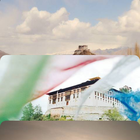
Des rives de l'Indus à la vallée de la Nubra -
Glamping chic au Ladakh
Avant Leh et Delhi, expérimenter le faste de la vie nomade au cœur
d’une nature généreuse, des campements chic pour refuges
10 jours, de 5800 à 7500 €
Dzongs et chorégraphies sacrées - Le Bhoutan au
rythme des festivals
Du printemps à l'automne, se joindre aux Bhoutanais vêtus de leurs
plus beaux atours et participer, dans les vallées, aux grands festivals du
pays
10 jours, de 5900 à 7800 €
Parenthèse bien-être au pied de l'Himalaya - Refuge
d'exception et sagesse ayurveda