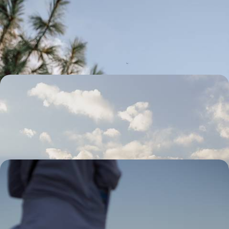
l’Himalaya
Des trésors de Patan et Katmandou aux contreforts des Annapurna,
un itinéraire art et rando
12 jours, de 3800 à 5000 €
Darjeeling & le Sikkim - Voyage dans les Himalayas
Le Sikkim : sanctuaires et monastères tibétains sur les contreforts de
l’Himalaya
13 jours, de 3800 à 5200 €
À travers l'Inde spirituelle - Dharamsala, Amritsar,
Haridwar, Rishikesh
Entreprendre un pèlerinage aux sources de l’Inde spirituelle, au pied de
l’Himalaya et sur les rives du vénéré Gange
14 jours, de 4000 à 5300 €