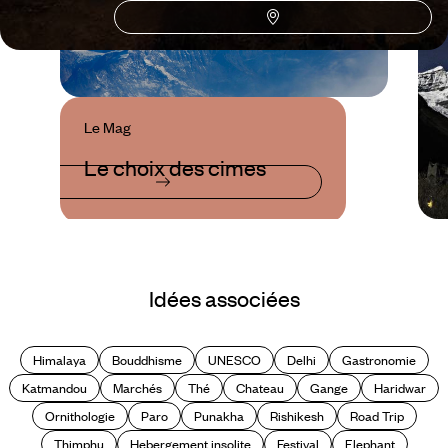
Le Mag
Le choix des cimes
Idées associées
Himalaya
Bouddhisme
UNESCO
Delhi
Gastronomie
Katmandou
Marchés
Thé
Chateau
Gange
Haridwar
Ornithologie
Paro
Punakha
Rishikesh
Road Trip
Thimphu
Hebergement insolite
Festival
Elephant