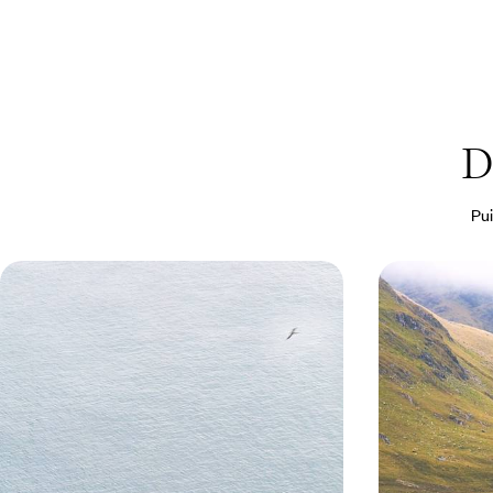
D
Pui
En famille par les landes et les
Des lacs, de
falaises - L'Irlande au grand air
Premier voy
Dublin, comté de Clare et Connemara : le meilleur
Kerry, Burren, C
de l’Irlande pour parents et enfants
classiques qui fo
8 jours, de 2000 à 2900 €
8 jours, de 2200 