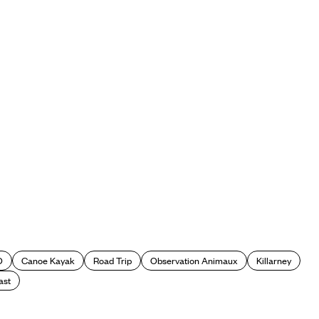
O
Canoe Kayak
Road Trip
Observation Animaux
Killarney
ast