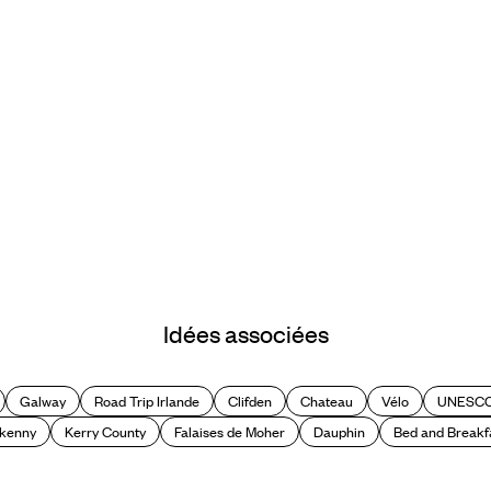
Idées associées
Galway
Road Trip Irlande
Clifden
Chateau
Vélo
UNESC
lkenny
Kerry County
Falaises de Moher
Dauphin
Bed and Breakf