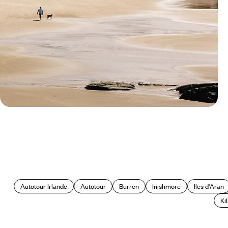
Le Mag
A vivre absolument en Irlande
Autotour Irlande
Autotour
Burren
Inishmore
Iles d'Aran
Ki