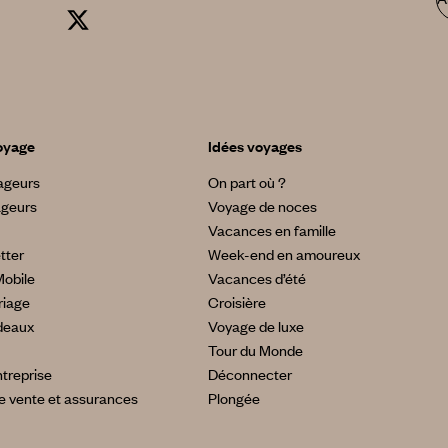
oyage
Idées voyages
yageurs
On part où ?
ageurs
Voyage de noces
Vacances en famille
tter
Week-end en amoureux
Mobile
Vacances d’été
riage
Croisière
deaux
Voyage de luxe
Tour du Monde
treprise
Déconnecter
e vente et assurances
Plongée