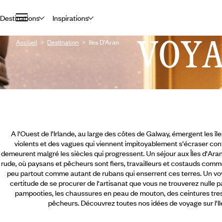
Destinations
Inspirations
VOY
Accueil
Destination
Iles D'Aran
A l'Ouest de l'Irlande, au large des côtes de Galway, émergent les îl
violents et des vagues qui viennent impitoyablement s'écraser contre
demeurent malgré les siècles qui progressent. Un séjour aux Îles d'Aran
rude, où paysans et pêcheurs sont fiers, travailleurs et costauds comme
peu partout comme autant de rubans qui enserrent ces terres. Un voya
certitude de se procurer de l'artisanat que vous ne trouverez nulle pa
pampooties, les chaussures en peau de mouton, des ceintures tre
pêcheurs. Découvrez toutes nos idées de voyage sur l'Il