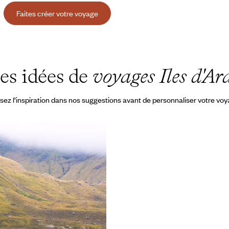
Faites créer votre voyage
es idées de
voyages Iles d'Ar
sez l’inspiration dans nos suggestions avant de personnaliser votre vo
s landes, des pubs -
age en Irlande
onnemara, Dublin : les grands
rgent l'identité de l’Irlande
à 3000 €