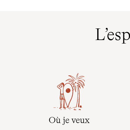
L’es
Où je veux