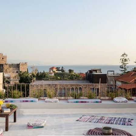
Road-trip de Beyrouth à la vallée du Chouf : le meilleur du Liban en un
voyage
9 jours, de 2900 à 4000 €
1
Idées associées
Byblos
Beyrouth
Batroun
Le Chouf
UNESCO
Petra
Moyen-Orient
Mont Nebo
Mer Morte
Marchés
Madaba
Kerak
Jerash
Hebergement insolite
Gastronomie
Desert
Chateau
Autotour
As-Salt
Art contemporain