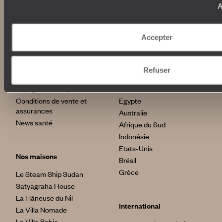
Fondation d'entreprise
Journal Voyageurs
A
Carrières
Le Mag web
Relations investisseurs
Notre newsletter
Accepter
Application Mobile
Listes de mariage
Top destinations
Chèques cadeaux
Refuser
Avis clients
Japon
Voyages d'entreprise
Italie
Conditions de vente et
Egypte
assurances
Australie
News santé
Afrique du Sud
Indonésie
Etats-Unis
Nos maisons
Brésil
Grèce
Le Steam Ship Sudan
Satyagraha House
La Flâneuse du Nil
International
La Villa Nomade
La Villa Bahia