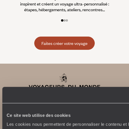
inspirent et créent un voyage ultra-personnalisé :
suiven
étapes, hébergements, ateliers, rencontres…
Faites créer votre voyage
Ce site web utilise des cookies
Abonnez-vous à notre newsletter
Les cookies nous permettent de personnaliser le contenu et l