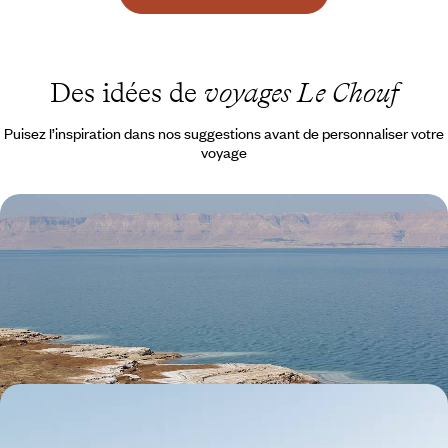
Des idées de
voyages Le Chouf
Puisez l’inspiration dans nos suggestions avant de personnaliser votre
voyage
Du Liban à la Jordanie - Sites naturels et grandes
civilisations
Plonger dans l’histoire du Moyen-Orient à travers des sites
emblématiques et des visites privées
12 jours, de 2900 à 4000 €
Le Liban du nord au sud - Mosaïque de territoires et
de cultures