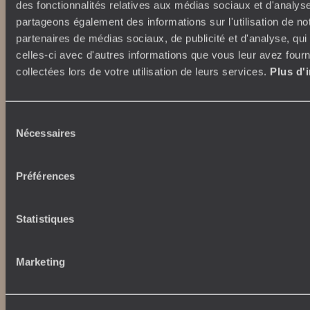
des fonctionnalités relatives aux médias sociaux et d'analyse
Lire notre politique de confidentialité
partageons également des informations sur l'utilisation de no
partenaires de médias sociaux, de publicité et d'analyse, qu
celles-ci avec d'autres informations que vous leur avez fourni
Nos engagements
Idées voyages
collectées lors de votre utilisation de leurs services.
Plus d'
100% carbone absorbé
On part où ?
Tourisme responsable
Voyage de noces
Sélection
Vacances en famille
Nécessaires
du
Week-end en amoureux
consentement
Qui sommes-nous ?
Vacances d’été
Croisière
Préférences
Où nous trouver ?
Voyage de luxe
L’Esprit Voyageurs
Tour du Monde
Le voyage sur mesure
Statistiques
Déconnecter
Notre valeur ajoutée
Plongée
Marketing
Autour du voyage
Institutionnel
Librairie Voyageurs