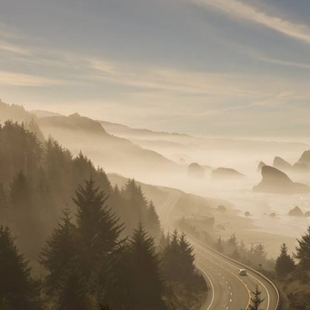
Énergie Pacifique et culture outdoor - Grand tour
scénique de l'Oregon
Après Portland, s'élancer sur les routes d'un État méconnu, aux sites
naturels épatants : plages sauvages, rivières, forêts et lacs étincelants
15 jours, de 4700 à 6300 €
1
Le Guide
Portland
Conseils pratiques, témoignages et inspirations pour bien préparer son
voyage