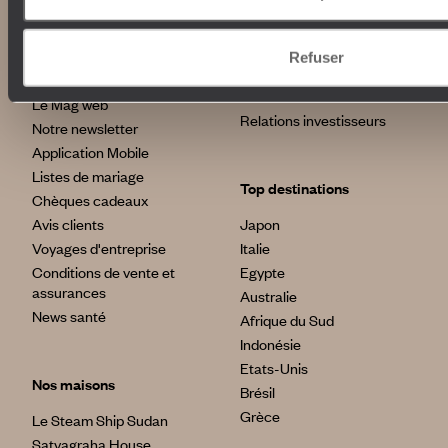
Autour du voyage
Institutionnel
Librairie Voyageurs
Refuser
Fondation d'entreprise
Journal Voyageurs
Carrières
Le Mag web
Relations investisseurs
Notre newsletter
Application Mobile
Listes de mariage
Top destinations
Chèques cadeaux
Avis clients
Japon
Voyages d'entreprise
Italie
Conditions de vente et
Egypte
assurances
Australie
News santé
Afrique du Sud
Indonésie
Etats-Unis
Nos maisons
Brésil
Grèce
Le Steam Ship Sudan
Satyagraha House