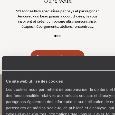
Où je veux
250 conseillers spécialisés par pays et par régions :
À 
Amoureux du beau jamais à court d’idées, ils vous
fran
inspirent et créent un voyage ultra-personnalisé :
suiven
étapes, hébergements, ateliers, rencontres…
Faites créer votre voyage
Ce site web utilise des cookies
Les cookies nous permettent de personnaliser le contenu et l
des fonctionnalités relatives aux médias sociaux et d'analyse
partageons également des informations sur l'utilisation de no
partenaires de médias sociaux, de publicité et d'analyse, qu
celles-ci avec d'autres informations que vous leur avez fourni