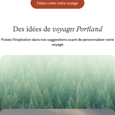
Faites créer votre voyage
Des idées de
voyages Portland
Puisez l’inspiration dans nos suggestions avant de personnaliser votre
voyage
Rainforest, baleines et good vibes urbaines -
Aventures dans le Washington State et l'Oregon
Embarquer les kids dans un road-trip étonnant qui alterne villes
avenantes et nature en majesté – forêts, plages, volcans, lacs,
montagnes...
15 jours, de 3600 à 4700 €