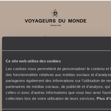
Abonnez-vous à notre newsletter
Lire notre politique de confidentialité
Ce site web utilise des cookies
Les cookies nous permettent de personnaliser le contenu et l
des fonctionnalités relatives aux médias sociaux et d'analyse
Nos engagements
Idées voyages
partageons également des informations sur l'utilisation de no
partenaires de médias sociaux, de publicité et d'analyse, qu
100% carbone absorbé
On part où ?
celles-ci avec d'autres informations que vous leur avez fourni
Tourisme responsable
Voyage de noces
collectées lors de votre utilisation de leurs services.
Plus d'
Vacances en famille
Week-end en amoureux