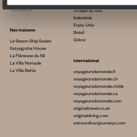
assurances
Australie
News santé
Afrique du Sud
Indonésie
Etats-Unis
Nos maisons
Brésil
Grèce
Le Steam Ship Sudan
Satyagraha House
La Flâneuse du Nil
International
La Villa Nomade
La Villa Bahia
voyageursdumonde.fr
voyageursdumonde.ch
voyageursdumonde.ch/de
voyageursdumonde.ca
voyageursdumonde.com
originaltravel.co.uk
originaldiving.com
extraordinaryjourneys.com