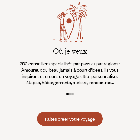
Où je veux
250 conseillers spécialisés par pays et par régions :
À 
Amoureux du beau jamais à court d’idées, ils vous
fran
inspirent et créent un voyage ultra-personnalisé :
suiven
étapes, hébergements, ateliers, rencontres…
Faites créer votre voyage