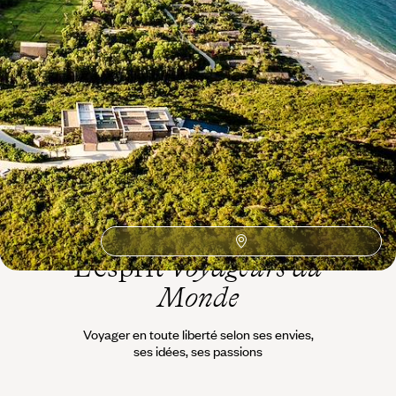
Idées associées
UNESCO
Sampan
Rizières
Quinhon
Marchés
Mai chau
Hoi An
Hanoi
Gastronomie
Da Nang
Circuit Vietnam
Asie du sud-est
Architecture contemporain
L’esprit
Voyageurs du
Monde
Voyager en toute liberté selon ses envies,
ses idées, ses passions