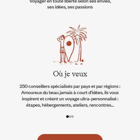
Voyager en toute liberté selon ses envies,
ses idées, ses passions
Où je veux
250 conseillers spécialisés par pays et par régions :
À 
Amoureux du beau jamais à court d’idées, ils vous
fran
inspirent et créent un voyage ultra-personnalisé :
suiven
étapes, hébergements, ateliers, rencontres…