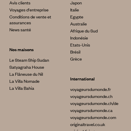
Avis clients
Japon
Voyages d'entreprise
Italie
Conditions de vente et
Egypte
assurances
Australie
News santé
Afrique du Sud
Indonésie
Etats-Unis
Nos maisons
Brésil
Grèce
Le Steam Ship Sudan
Satyagraha House
La Flâneuse du Nil
International
La Villa Nomade
La Villa Bahia
voyageursdumonde.fr
voyageursdumonde.ch
voyageursdumonde.ch/de
voyageursdumonde.ca
voyageursdumonde.com
originaltravel.co.uk