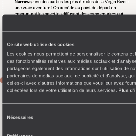
Narrows
, une des parties les plus étroites de la Virgin River -
une vraie aventure ! On accède au point de départ en
empruntant les navettes diffusant des commentaires qui
permettent d'en apprendre plus sur l'histoire, la géologie, la
faune et la flore du parc. En raison du terrain glissant, des
pierres et du courant, la location du matériel adéquat est
incluse pour vivre l'expérience dans les meilleures
conditions. Il est possible de faire une randonnée plus ou
Ce site web utilise des cookies
moins longue, pour respecter les capacités de chacun, en
Les cookies nous permettent de personnaliser le contenu et l
s'arrêtant quand bon vous semble pour faire le trajet en sens
des fonctionnalités relatives aux médias sociaux et d'analyse
inverse.
partageons également des informations sur l'utilisation de no
partenaires de médias sociaux, de publicité et d'analyse, qu
JOUR 8
celles-ci avec d'autres informations que vous leur avez fourni
Mount Carmel (Zion National Park) -
collectées lors de votre utilisation de leurs services.
Plus d'
Page (Lake Powell)
On prend la route panoramique qui serpente entre les roches
Sélection
et semble onduler sous les falaises en direction du
parc
Nécessaires
du
national de Bryce Canyon
, que l'on admire pour ses
panoramas flamboyants et ses centaines de cheminées de
consentement
fées. Poursuite de la route jusqu’à Page et installation pour la