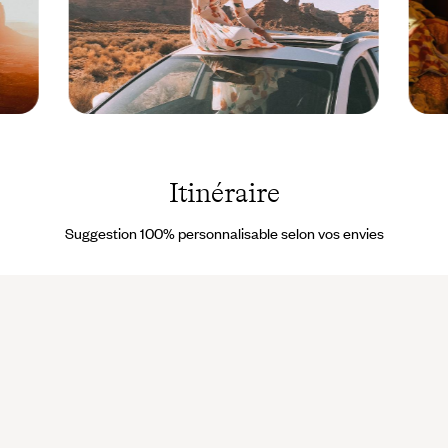
Monument
Enfant
Valley -
-
Etats-Unis
Canad
© Nuria
©
Itinéraire
Val &
Grant
Coke
Harde
Bartrina
Suggestion 100% personnalisable selon vos envies