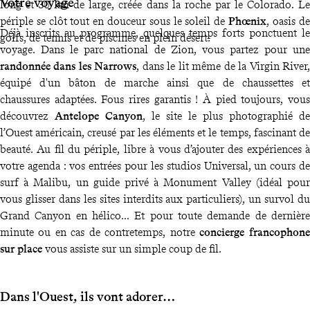
Votre voyage
long et 30 km de large, créée dans la roche par le Colorado. Le
périple se clôt tout en douceur sous le soleil de
Phœnix
, oasis de
Déjà inscrits au programme, quelques temps forts ponctuent le
golfs, de tennis et de piscines en plein désert.
voyage. Dans le parc national de Zion, vous partez pour une
randonnée dans les Narrows
, dans le lit même de la Virgin River,
équipé d'un bâton de marche ainsi que de chaussettes et
chaussures adaptées. Fous rires garantis ! À pied toujours, vous
découvrez
Antelope Canyon
, le site le plus photographié de
l’Ouest américain, creusé par les éléments et le temps, fascinant de
beauté. Au fil du périple, libre à vous d’ajouter des expériences à
votre agenda : vos entrées pour les studios Universal, un cours de
surf à Malibu, un guide privé à Monument Valley (idéal pour
vous glisser dans les sites interdits aux particuliers), un survol du
Grand Canyon en hélico… Et pour toute demande de dernière
minute ou en cas de contretemps, notre
concierge francophone
sur place
vous assiste sur un simple coup de fil.
Dans l'Ouest, ils vont adorer…