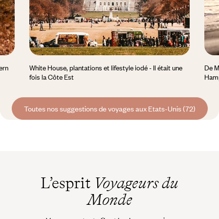
ern
White House, plantations et lifestyle iodé - Il était une
De M
fois la Côte Est
Ham
Toutes nos suggestions de voyages aux Etats-Unis (72)
L’esprit
Voyageurs du
Monde