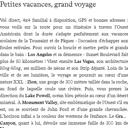
Petites vacances, grand voyage
Vol direct, 4x4 familial à disposition, GPS et bonnes adresses :
vous voilà sur la route pour un itinéraire à travers l’Ouest
Américain dont la durée s'adapte parfaitement aux vacances
scolaires de la Toussaint et de Pâques - l'occasion d'échapper aux
foules estivales. Pour ouvrir la boucle et mettre petits et grands
dans le bain :
Los Angeles
et sa démesure - Sunset Boulevard fait
plus de 50 kilomètres ! Vient ensuite
Las Vegas
, son architecture
bling-bling
, ses milliers de néons et son Strip déjanté. Loin de la
ville et de ses lumières, le voyage se poursuit au cœur d’une
nature XXL :
Zion
, une gorge de 300 mètres taillée dans la roche,
au fond de laquelle coule une rivière. Puis, vous prenez la
direction du
Lake Powell
, océan bleu pétrole au cœur d’un désert
minéral. À
Monument Valley
, site emblématique de l’Ouest s’il en
est, on se souvient de John Ford et d’une grande chevauchée.
L’horizon infini a la couleur des westerns de l’enfance. Le
Grand
Canyon
, quant à lui, dévoile une immense faille de 300 km de