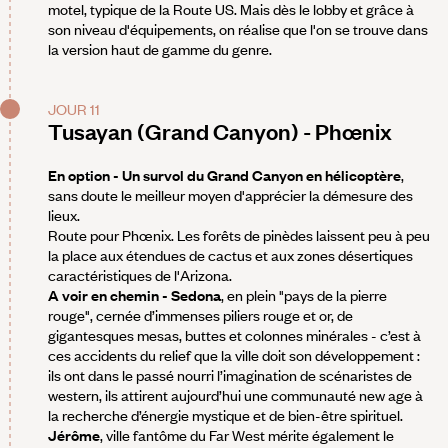
motel, typique de la Route US. Mais dès le lobby et grâce à
son niveau d'équipements, on réalise que l'on se trouve dans
la version haut de gamme du genre.
JOUR 11
Tusayan (Grand Canyon) - Phœnix
En option - Un survol du Grand Canyon en hélicoptère
,
sans doute le meilleur moyen d'apprécier la démesure des
lieux.
Route pour Phœnix. Les forêts de pinèdes laissent peu à peu
la place aux étendues de cactus et aux zones désertiques
caractéristiques de l'Arizona.
A voir en chemin - Sedona
, en plein "pays de la pierre
rouge", cernée d’immenses piliers rouge et or, de
gigantesques mesas, buttes et colonnes minérales - c’est à
ces accidents du relief que la ville doit son développement :
ils ont dans le passé nourri l’imagination de scénaristes de
western, ils attirent aujourd’hui une communauté new age à
la recherche d’énergie mystique et de bien-être spirituel.
Jérôme
, ville fantôme du Far West mérite également le