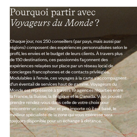
Pourquoi partir avec
Voyageurs du Monde
?
Chaque jour, nos 250 conseillers (par pays, mais aussi par
régions) composent des expériences personnalisées selon le
profil, les envies et le budget de leurs clients. À travers plus
de 150 destinations, ces passionnés façonnent des
expériences relayées sur place par un réseau local de
concierges francophones et de contacts privilégiés.
Modulables à l’envie, ces voyages à la carte s’accompagnent
d’un éventail de services haut de gamme. Voyageurs du
Monde est représenté à travers 19 agences réparties entre
la France, la Suisse, la Belgique et le Canada. Vous pouvez
prendre rendez-vous dans celle de votre choix pour
rencontrer un conseiller et peu importe où il est basé, le
meilleur spécialiste de la zone qui vous intéresse sera
toujours disponible pour un échange à distance.