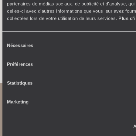
partenaires de médias sociaux, de publicité et d'analyse, qu
250 conseillers spécialisés par pays et par régions :
À 
celles-ci avec d'autres informations que vous leur avez fourni
Amoureux du beau jamais à court d’idées, ils vous
fran
collectées lors de votre utilisation de leurs services.
Plus d'
inspirent et créent un voyage ultra-personnalisé :
suiven
étapes, hébergements, ateliers, rencontres…
Sélection
Nécessaires
du
consentement
Faites créer votre voyage
Préférences
Statistiques
Marketing
A