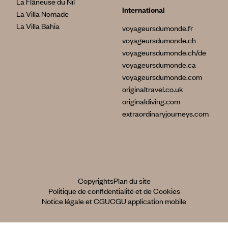
La Flâneuse du Nil
International
La Villa Nomade
La Villa Bahia
voyageursdumonde.fr
voyageursdumonde.ch
voyageursdumonde.ch/de
voyageursdumonde.ca
voyageursdumonde.com
originaltravel.co.uk
originaldiving.com
extraordinaryjourneys.com
Copyrights
Plan du site
Politique de confidentialité et de Cookies
Notice légale et CGU
CGU application mobile