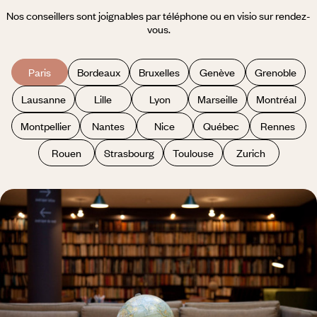
Nos conseillers sont joignables par téléphone ou en visio sur rendez-
vous.
Paris
Bordeaux
Bruxelles
Genève
Grenoble
Lausanne
Lille
Lyon
Marseille
Montréal
Montpellier
Nantes
Nice
Québec
Rennes
Rouen
Strasbourg
Toulouse
Zurich