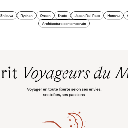
Shibuya
Ryokan
Onsen
Kyoto
Japan Rail Pass
Honshu
Architecture contemporain
prit
Voyageurs du 
Voyager en toute liberté selon ses envies,
ses idées, ses passions