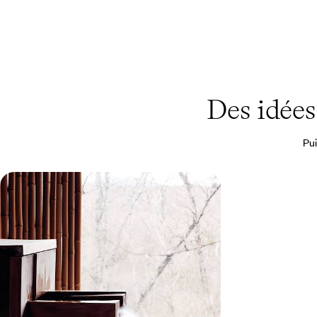
Des idée
Pui
De Tokyo à Kyoto en train - Japon
urbain et pause onsen
Poser un premier pied au Japon et, de buildings
en temples, sentir battre le cœur du pays
11 jours, de 4100 à 5700 €