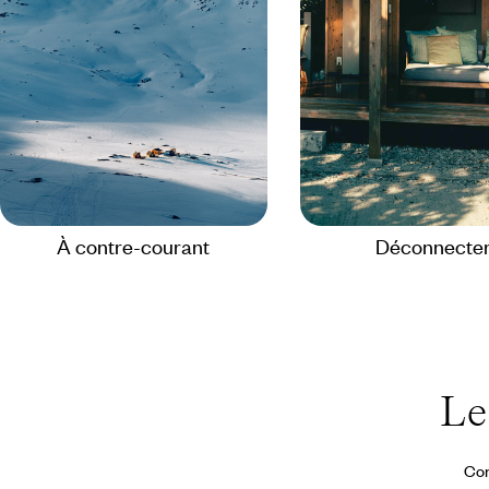
À contre-courant
Déconnecte
Le
Con