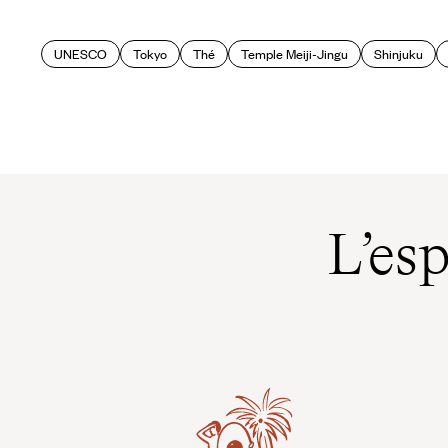
UNESCO
Tokyo
Thé
Temple Meiji-Jingu
Shinjuku
L’es