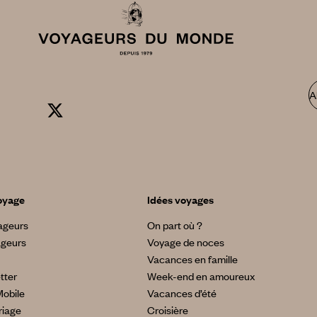
A
oyage
Idées voyages
yageurs
On part où ?
ageurs
Voyage de noces
Vacances en famille
tter
Week-end en amoureux
Mobile
Vacances d’été
riage
Croisière