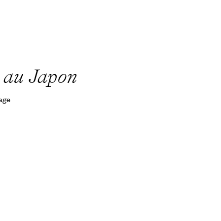
o au Japon
yage