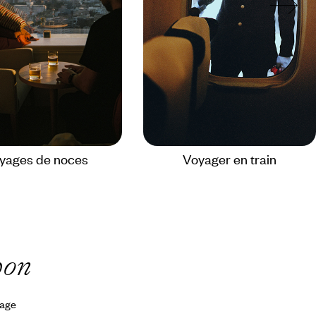
yages de noces
Voyager en train
pon
yage