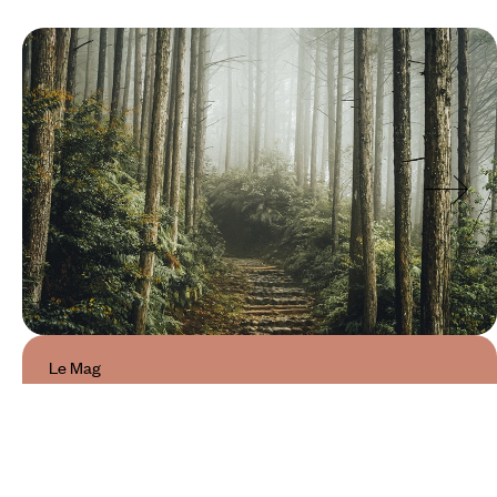
Le Mag
Le Kumano Kodo : plongée dans
le Japon immémorial