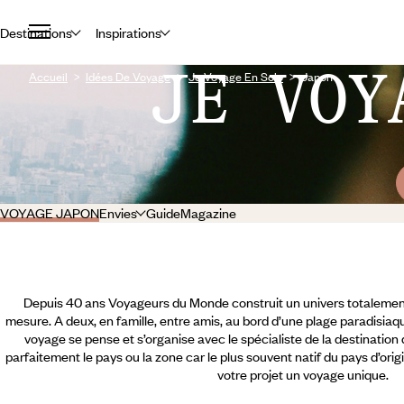
Destinations
Inspirations
JE VOY
Accueil
Idées De Voyage
Je Voyage En Solo
Japon
VOYAGE JAPON
Envies
Guide
Magazine
Depuis 40 ans Voyageurs du Monde construit un univers totalement
mesure. A deux, en famille, entre amis, au bord d’une plage paradisiaqu
voyage se pense et s’organise avec le spécialiste de la destination
parfaitement le pays ou la zone car le plus souvent natif du pays d’orig
votre projet un voyage unique.