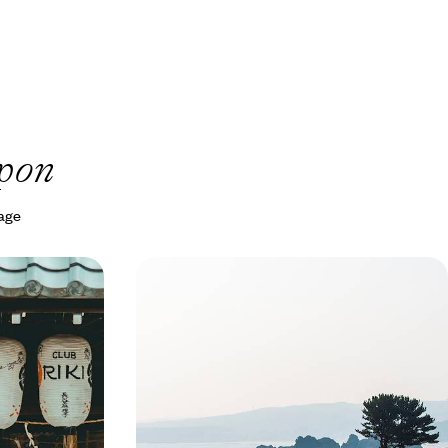
apon
yage
ar le rail -
Monts sacrés et rives sauvages du
Japon
Tohoku - Au nord de Honshu, un
Japon intact
pon délicat et
De lacs de cratère en îlots spectaculaires,
tagnes en train
renouer avec un Japon brut au fil d'une région
bercée de quiétude et d'histoire(s)
15 jours, de 4500 à 6700 €