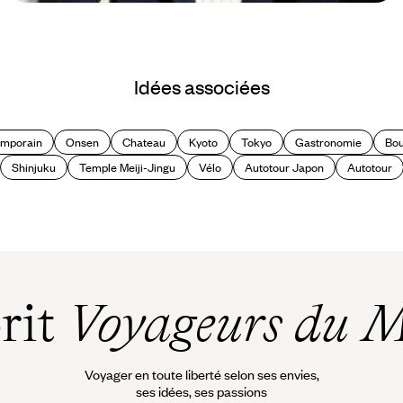
Le Mag
Ce que nos concierges font pour
Idées associées
vous au Japon
emporain
Onsen
Chateau
Kyoto
Tokyo
Gastronomie
Bo
Shinjuku
Temple Meiji-Jingu
Vélo
Autotour Japon
Autotour
prit
Voyageurs du 
Voyager en toute liberté selon ses envies,
ses idées, ses passions