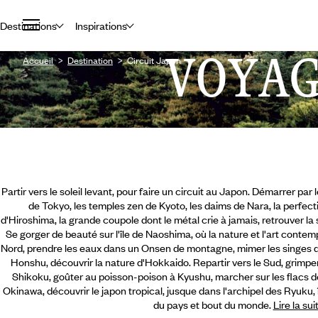
Destinations
Inspirations
VOYA
Accueil
Destination
Circuit Japon
Partir vers le soleil levant, pour faire un circuit au Japon. Démarrer par 
de Tokyo, les temples zen de Kyoto, les daims de Nara, la perfecti
d'Hiroshima, la grande coupole dont le métal crie à jamais, retrouver la s
Se gorger de beauté sur l'île de Naoshima, où la nature et l'art contem
Nord, prendre les eaux dans un Onsen de montagne, mimer les singes de
Honshu, découvrir la nature d'Hokkaido. Repartir vers le Sud, grimper
Shikoku,
goûter au poisson-poison à Kyushu, marcher sur les flacs d
Okinawa, découvrir le japon tropical, jusque dans l'archipel des Ryuku, 
du pays et bout du monde.
Lire la sui