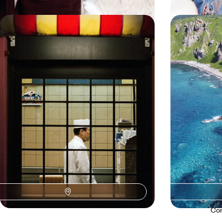
Le Japon essentiel en train - Tokyo
Aux beaux jo
et les Alpes, Kyoto et Miyajima
Tout au nord
Japon sauv
Parcourir le Japon en train et sillonner villes-
Au volant et à v
mondes, paysages mythiques et sites millénaires
méconnu, pour u
second voyage
15 jours, de 4700 à 6900 €
12 jours, de 5100 
Con