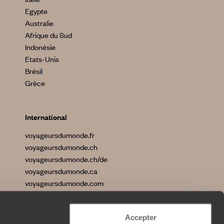
Egypte
Australie
Afrique du Sud
Indonésie
Etats-Unis
Brésil
Grèce
International
voyageursdumonde.fr
voyageursdumonde.ch
voyageursdumonde.ch/de
voyageursdumonde.ca
voyageursdumonde.com
originaltravel.co.uk
originaldiving.com
Accepter
extraordinaryjourneys.com