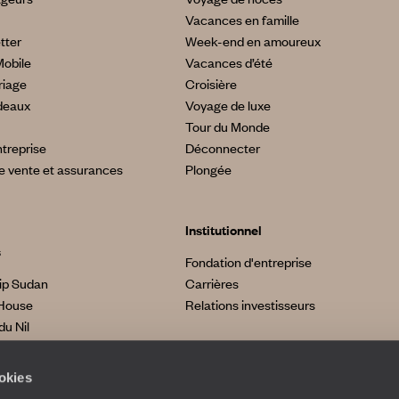
Vacances en famille
tter
Week-end en amoureux
Mobile
Vacances d’été
riage
Croisière
deaux
Voyage de luxe
Tour du Monde
treprise
Déconnecter
e vente et assurances
Plongée
Institutionnel
s
Fondation d'entreprise
ip Sudan
Carrières
House
Relations investisseurs
du Nil
made
a
ookies