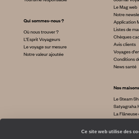
Le Mag web
Notre newsle
Qui sommes-nous ?
Application 
Listes de ma
Où nous trouver ?
Chèques ca
L’Esprit Voyageurs
Avis clients
Le voyage sur mesure
Voyages d'en
Notre valeur ajoutée
Conditions d
News santé
Nos maison
Le Steam Sh
Satyagraha 
La Flâneuse 
La Villa No
La Villa Bahi
Ce site web utilise des c