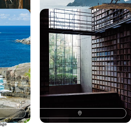
on hors des
Regards d’architectes et hôtels à
al de Tottori
part - Un Japon pour esthètes
Honshu — une
Une aventure esthétique pour expérimenter, en
 — par sa côte,
privilégiés, une harmonie et un art de vivre
en conclusion
purement nippons
15 jours, de 7900 à 10700 €
yage