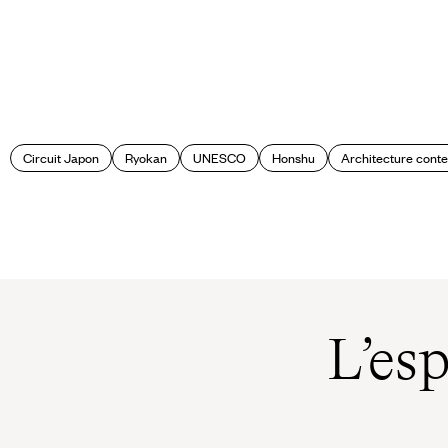
Circuit Japon
Ryokan
UNESCO
Honshu
Architecture cont
L’es