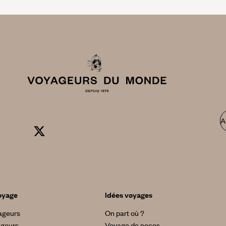
A
oyage
Idées voyages
yageurs
On part où ?
ageurs
Voyage de noces