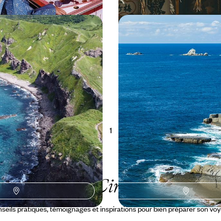
urs, l’île de Hokkaido -
Honshu sur mer, un Jap
, road-trip à travers le
radars - Road-trip littor
age
à Hagi
otre rythme, aborder un Japon
En voiture, aborder l’ouest de 
ne approche plus intime ou un
contrée maritime et authentique
Kyoto en préambule, Hiroshima 
à 7200 €
16 jours, de 5200 à 6700 €
1
Le Guide
Circuit Japon
seils pratiques, témoignages et inspirations pour bien préparer son vo