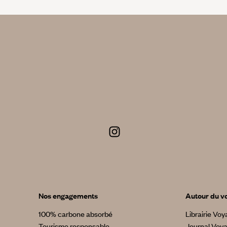
Nos engagements
Autour du v
100% carbone absorbé
Librairie Vo
Tourisme responsable
Journal Voy