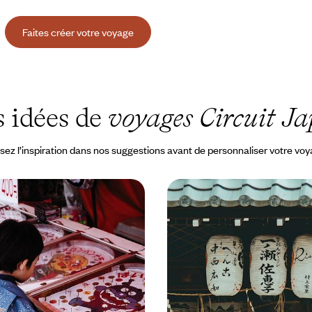
Faites créer votre voyage
 idées de
voyages Circuit J
sez l’inspiration dans nos suggestions avant de personnaliser votre vo
 samouraïs à la magie
De Tokyo au mont Kôya p
 Japon avec des yeux
Un voyage spirituel au 
goya sans oublier les Alpes
Plonger corps et âme dans un Ja
 variété de mondes à aborder en
magnétique ; rallier villes et mon
à 5200 €
13 jours, de 4200 à 5600 €