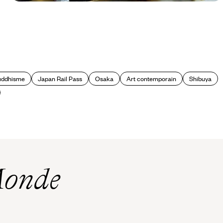
Le Mag
5 expériences à vivre au Japon et
nulle part ailleurs
uddhisme
Japan Rail Pass
Osaka
Art contemporain
Shibuya
Monde