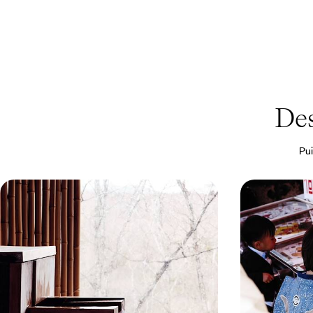
Des
Pui
De Tokyo à Kyoto en train - Japon
De l'ère des
urbain et pause onsen
Ghibli - Le
d’enfants
Poser un premier pied au Japon et, de buildings
Tokyo, Kyoto, Na
en temples, sentir battre le cœur du pays
japonaises : une
famille
11 jours, de 4100 à 5700 €
14 jours, de 4100 