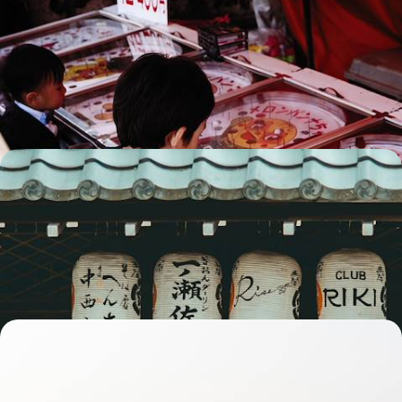
De l'ère des samouraïs à la magie Ghibli - Le Japon
avec des yeux d’enfants
Tokyo, Kyoto, Nagoya sans oublier les Alpes japonaises : une variété de
mondes à aborder en famille
14 jours, de 4100 à 5200 €
De Tokyo au mont Kôya par le rail - Un voyage
spirituel au Japon
Plonger corps et âme dans un Japon délicat et magnétique ; rallier
villes et montagnes en train
13 jours, de 4200 à 5600 €
Monts sacrés et rives sauvages du Tohoku - Au nord
de Honshu, un Japon intact
De lacs de cratère en îlots spectaculaires, renouer avec un Japon brut