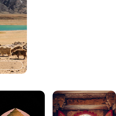
ur un tête-à-
 Changpa