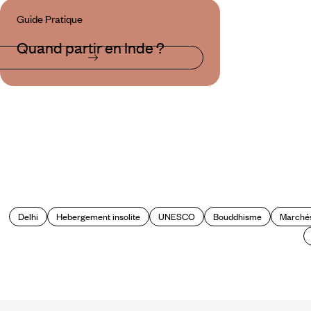
Guide Pratique
Quand partir en Inde ?
Delhi
Hebergement insolite
UNESCO
Bouddhisme
Marché