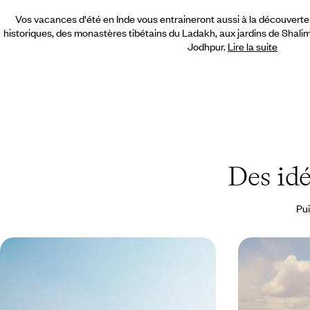
Vos vacances d'été en Inde vous entraineront aussi à la découverte
historiques,
des monastères tibétains du Ladakh, aux jardins de Shali
Jodhpur.
Lire la suite
Des id
Pui
L’Inde des Rois - D'Udaipur à Delhi,
Des rives de 
le Rajasthan en belles adresses
Nubra - Gla
Cibler les grandes cités de l’Inde du Nord –
Avant Leh et Delh