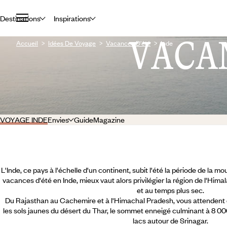
Destinations
Inspirations
VACA
Accueil
Idées De Voyage
Vacances D'été
Inde
VOYAGE INDE
Envies
Guide
Magazine
L'Inde, ce pays à l'échelle d'un continent, subit l'été la période de la m
vacances d'été en Inde, mieux vaut alors privilégier la région de l'Hi
et au temps plus sec.
Du Rajasthan au Cachemire et à l'Himachal Pradesh, vous attendent
les sols jaunes du désert du Thar, le sommet enneigé culminant à 8 000
lacs autour de Srinagar.