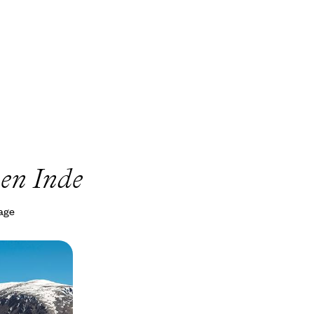
 en Inde
yage
lacs sacrés
angpas du
venture en