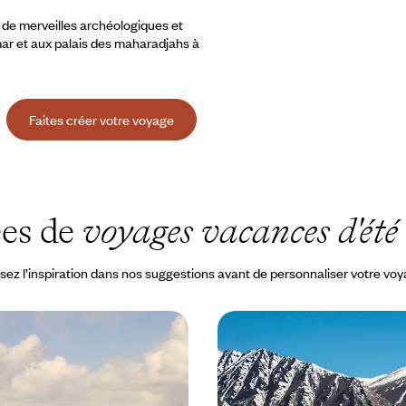
 de merveilles archéologiques et
mar et aux palais des maharadjahs à
Faites créer votre voyage
ées de
voyages vacances d'été
sez l’inspiration dans nos suggestions avant de personnaliser votre vo
l'Indus à la vallée de la
Nomadisme d’altitude et 
mping chic au Ladakh
- Rencontre avec les Ch
Changtang
i, expérimenter le faste de la vie
Cet été, réinventer la notion d'a