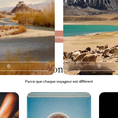
 d’une nature généreuse, des
gagnant le plateau du Rupshu po
c pour refuges
tête avec la tribu semi-nomade
à 7500 €
14 jours, de 6800 à 8600 €
Toutes nos suggestions de voyages vacances d'été en Inde (3)
L'Inde selon
vos envies
Parce que chaque voyageur est différent