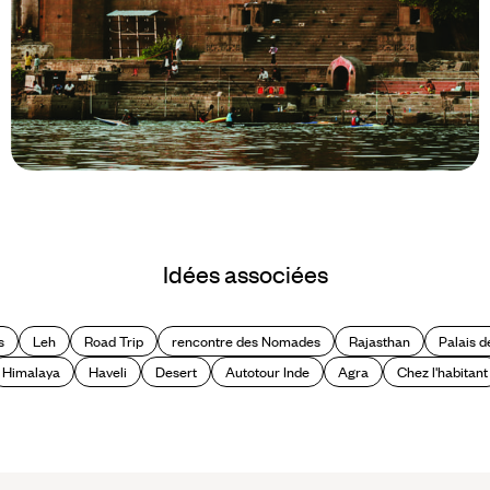
Le Mag
Madhya Pradesh, l’Inde
Idées associées
inattendue
s
Leh
Road Trip
rencontre des Nomades
Rajasthan
Palais 
Himalaya
Haveli
Desert
Autotour Inde
Agra
Chez l'habitant