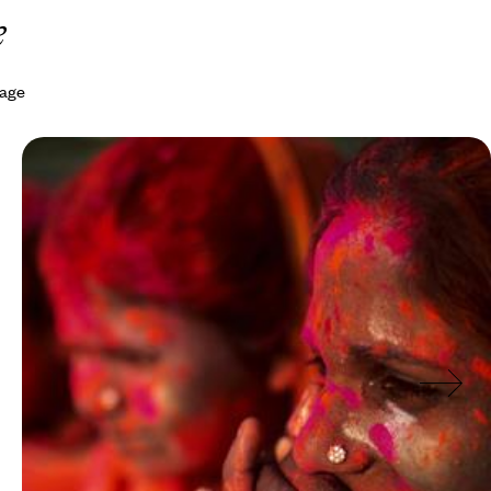
e
yage