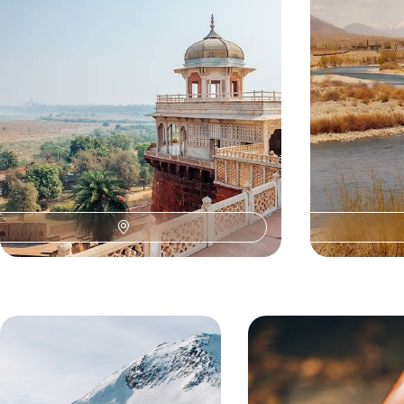
Udaipur, Jodhpur, Jaipur, Agra, Delhi – et opter à
nomade au cœur
Deogarh pour un joli pas de côté
campements chi
12 jours, de 5500 à 6700 €
10 jours, de 5800 