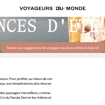
NCES D'ÉTÉ
Toutes nos suggestions de voyages vacances d'été en Inde (3)
ousson. Pour profiter au mieux de vos
malaya, aux températures plus douces
 des paysages merveilleux, comme
 m du Nanda Devi et les rivières et