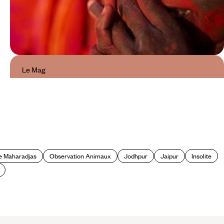
Le Mag
Happy Holi, la grande fête arc-en-
ciel de l'Inde
de Maharadjas
Observation Animaux
Jodhpur
Jaipur
Insolite