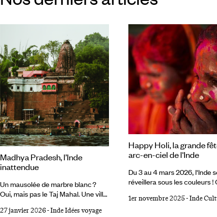
Happy Holi, la grande fê
arc-en-ciel de l'Inde
Madhya Pradesh, l’Inde
inattendue
Du 3 au 4 mars 2026, l'Inde s
réveillera sous les couleurs !
Un mausolée de marbre blanc ?
Holi, la fête de l'amour et du
Oui, mais pas le Taj Mahal. Une ville
1er novembre 2025
-
Inde Cult
an lunaire, la fête la plus
sacrée le long de l’eau ? Certes,
exubérante de toute l'Inde, e
27 janvier 2026
-
Inde Idées voyage
mais pas Varanasi. Le tigre ? Bien