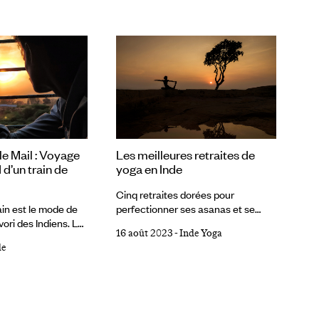
e Mail : Voyage
Les meilleures retraites de
 d’un train de
yoga en Inde
Cinq retraites dorées pour
ain est le mode de
perfectionner ses asanas et se
ori des Indiens. La
ressourcer à ne pas manquer
16 août 2023
-
Inde Yoga
emploie 1,5 million
pendant son voyage en Inde. 1
de
 transporte huit
SwaSwara Gokarna Niché au-
sagers par an ! À
dessus de la plage d’Om Beach
re VT (Victoria
(Gokarna), le SwaSwara s’inspire
umbai (ex Bombay)
de l’architecture traditionnelle
llions de voyageurs
konkani. Les 24 villas respirent au