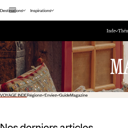
Destinations
Inspirations
Accueil
Le Mag Voyageurs
Inde
Inde
Thém
M
VOYAGE INDE
Régions
Envies
Guide
Magazine
Nos derniers articles