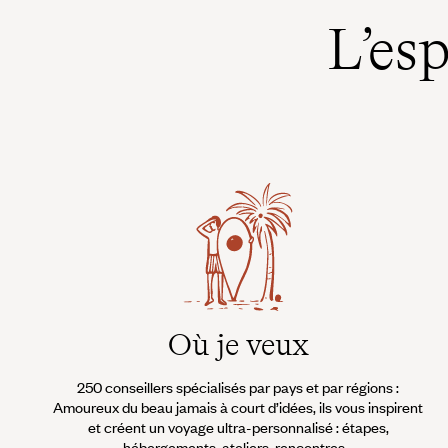
cotonnades colorées qui ont fait la
dévoile à travers son paysag
L’es
notoriété de la ville.
littéraire.
Où je veux
250 conseillers spécialisés par pays et par régions :
Amoureux du beau jamais à court d’idées, ils vous inspirent
et créent un voyage ultra-personnalisé : étapes,
hébergements, ateliers, rencontres…