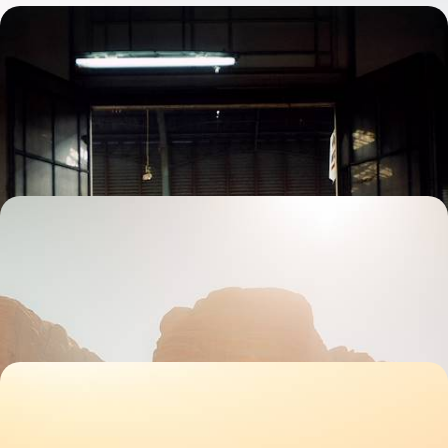
L’Égypte dans l’objectif de Denis Dailleux - Après
Le Caire, croisière à bord de la Flâneuse du Nil
Accompagné d'un photographe de renom, (ré)apprendre la photo en
parcourant un pays exceptionnellement beau
10 jours, de 6800 à 8600 €
Jordanie et Égypte - Deux mythes du Proche-Orient
Des hauts lieux et des adresses qui touchent en plein cœur : à Pétra,
sur les rives de la mer Morte, face aux pyramides et sur le Nil
14 jours, de 7300 à 8900 €
Jordanie, Arabie Saoudite, Égypte - Trois terres,
une âme
Du Moyen au Proche-Orient, vagabonder autour de la mer Rouge au fil