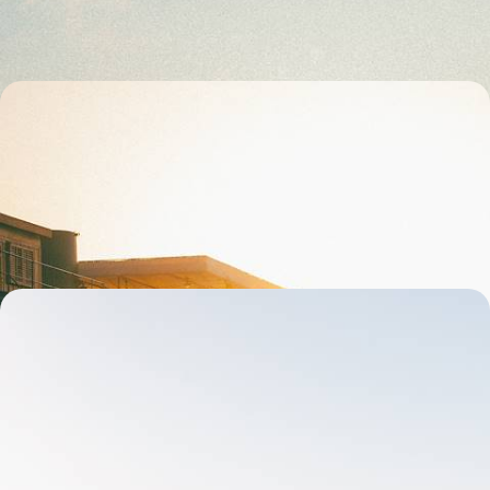
11 jours, de 4900 à 6400 €
Sur le Nil - Hôtels de légende et croisière sur le
Steam Ship Sudan
Remonter lentement le fil du Nil à bord du Steam Ship Sudan, sur les
traces d'Agatha Christie
8 jours, de 5200 à 7000 €
Du Caire à Abou Simbel - Antique Égypte, sur l'eau
et dans les temples
L’introduction au Caire : Gizeh et le Grand Musée Égyptien en privé, la
rencontre avec un Cairote
10 jours, de 5800 à 7400 €