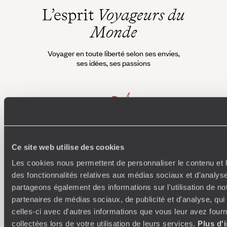
L’esprit
Voyageurs du
Monde
Voyager en toute liberté selon ses envies,
ses idées, ses passions
Ce site web utilise des cookies
Les cookies nous permettent de personnaliser le contenu et l
Où je veux
des fonctionnalités relatives aux médias sociaux et d'analyse
partageons également des informations sur l'utilisation de no
250 conseillers spécialisés par pays et par régions :
À 
partenaires de médias sociaux, de publicité et d'analyse, qu
Amoureux du beau jamais à court d’idées, ils vous
fran
inspirent et créent un voyage ultra-personnalisé :
suiven
celles-ci avec d'autres informations que vous leur avez fourni
étapes, hébergements, ateliers, rencontres…
collectées lors de votre utilisation de leurs services.
Plus d'