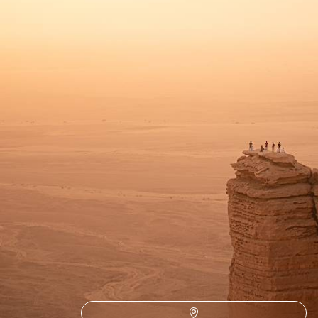
des anciennes routes caravanières
17 jours, de 9600 à 11200 €
1
2
Le Guide
Assouan
Conseils pratiques, témoignages et inspirations pour bien préparer son
voyage