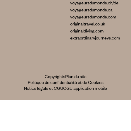
voyageursdumonde.ch/de
voyageursdumonde.ca
voyageursdumonde.com
originaltravel.co.uk
originaldiving.com
extraordinaryjourneys.com
Copyrights
Plan du site
Politique de confidentialité et de Cookies
Notice légale et CGU
CGU application mobile