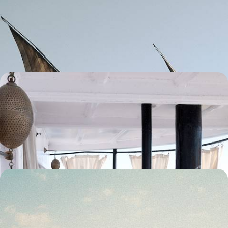
Egypte intime
De Louxor à Assouan, voguer à bord de notre élégante dahabieh et
s'enfoncer dans les méandres du Nil, de villages en rencontres
8 jours, de 4400 à 6000 €
Votre maison sur le Nil - Croisière privatisée à bord
de La Flâneuse
Naviguer au fil du Nil à bord de votre dahabieh privatisée (jusqu'à 14
personnes) : une approche exceptionnelle et intime de l'Egypte
8 jours, de 4700 à 6300 €
Grands mythes et croisière sur le Nil - Assouan,
Louxor & la mer Rouge avec les enfants
Descendre le Nil en douceur à bord de notre dahabieh (privatisable), se
frotter aux mythes de la Haute-Égypte puis plonger dans la mer Rouge