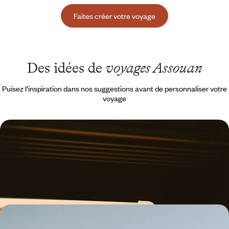
Faites créer votre voyage
Des idées de
voyages Assouan
Puisez l’inspiration dans nos suggestions avant de personnaliser votre
voyage
Le Caire, Assouan et Louxor - Au fil du Nil en train
Rallier par le rail certains des plus beaux sites d'Égypte : Saqqarah,
Guizeh, Assouan, Karnak, Louxor, la Vallée des Rois...
8 jours, de 3800 à 5000 €
La Flâneuse du Nil - Entre fleuve et campagnes, une