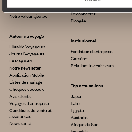
L’Esprit Voyageurs
Tour du Monde
Le voyage sur mesure
Déconnecter
Notre valeur ajoutée
Plongée
Autour du voyage
Institutionnel
Librairie Voyageurs
Fondation d'entreprise
Journal Voyageurs
Carrières
Le Mag web
Relations investisseurs
Notre newsletter
Application Mobile
Listes de mariage
Top destinations
Chèques cadeaux
Avis clients
Japon
Voyages d'entreprise
Italie
Conditions de vente et
Egypte
assurances
Australie
News santé
Afrique du Sud
Indonésie