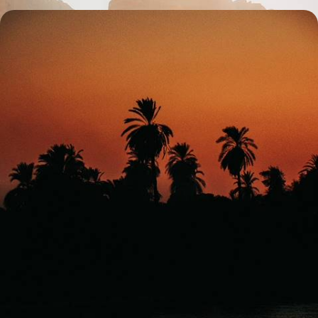
Soleil noir sur le Nil - L'éclipse d'août 2027 à bord
du Steam Ship Sudan
Les pieds sur le Nil, la tête dans les étoiles, compter parmi les privilégiés
d'une mission astronomique spéciale en Égypte
9 jours, de 11500 à 13600 €
1
Le Guide
Steam Ship Sudan
Conseils pratiques, témoignages et inspirations pour bien préparer son
voyage