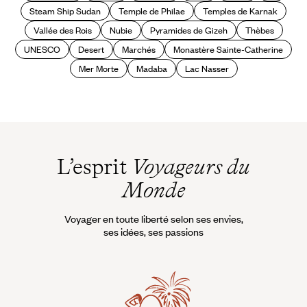
Steam Ship Sudan
Temple de Philae
Temples de Karnak
Vallée des Rois
Nubie
Pyramides de Gizeh
Thèbes
UNESCO
Desert
Marchés
Monastère Sainte-Catherine
Mer Morte
Madaba
Lac Nasser
L’esprit
Voyageurs du
Monde
Voyager en toute liberté selon ses envies,
ses idées, ses passions