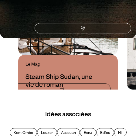
Le Mag
Steam Ship Sudan, une
vie de roman
Idées associées
Kom Ombo
Louxor
Assouan
Esna
Edfou
Nil