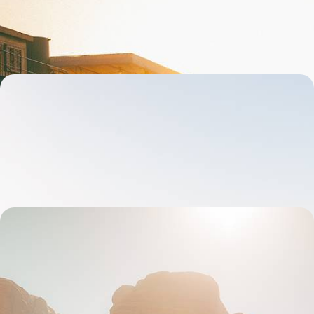
traces d'Agatha Christie
8 jours, de 5200 à 7000 €
Du Caire à Abou Simbel - Antique Égypte, sur l'eau
et dans les temples
L’introduction au Caire : Gizeh et le Grand Musée Égyptien en privé, la
rencontre avec un Cairote
10 jours, de 5800 à 7400 €
Jordanie et Égypte - Deux mythes du Proche-Orient
Des hauts lieux et des adresses qui touchent en plein cœur : à Pétra,
sur les rives de la mer Morte, face aux pyramides et sur le Nil
14 jours, de 7300 à 8900 €