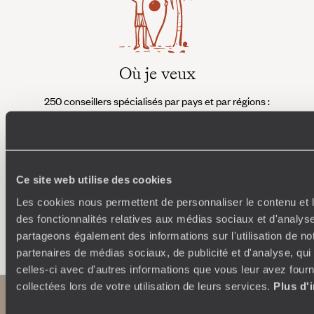
Où je veux
250 conseillers spécialisés par pays et par régions :
À 
Amoureux du beau jamais à court d’idées, ils vous
fran
inspirent et créent un voyage ultra-personnalisé :
suiven
étapes, hébergements, ateliers, rencontres…
Ce site web utilise des cookies
Les cookies nous permettent de personnaliser le contenu et l
des fonctionnalités relatives aux médias sociaux et d'analyse
Faites créer votre voyage
partageons également des informations sur l'utilisation de no
partenaires de médias sociaux, de publicité et d'analyse, qu
celles-ci avec d'autres informations que vous leur avez fourni
collectées lors de votre utilisation de leurs services.
Plus d'