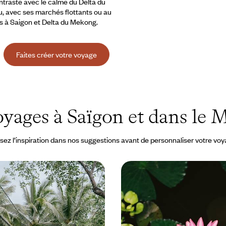
ntraste avec le calme du Delta du
au, avec ses marchés flottants ou au
s à Saigon et Delta du Mekong.
Faites créer votre voyage
yages à Saïgon et dans le
sez l’inspiration dans nos suggestions avant de personnaliser votre vo
Sud - Premier voyage
Sous le soleil d’hiver, 
fleur d'eau - Hô Chi Min
Mékong et l'île de Phu 
i Minh-Ville, un itinéraire
Vous perdre dans les rues fourmi
e certains des plus beaux sites du
Chi Minh-Ville, naviguer sur le M
sur le sable : le choix du sud et du