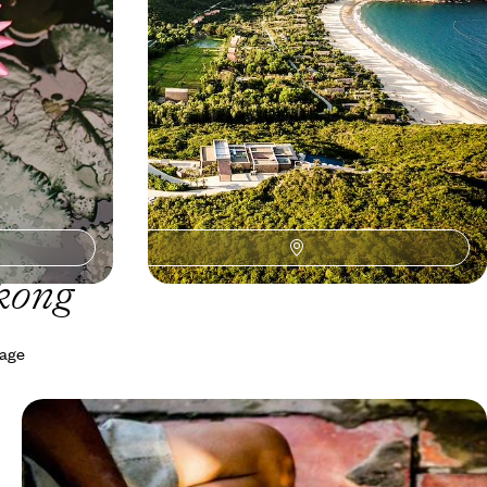
13 jours, de 5900 à 7700 €
ékong
yage