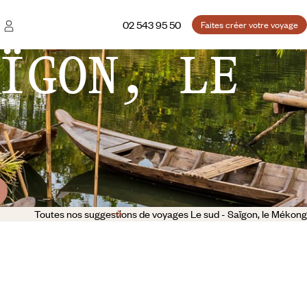
02 543 95 50
Faites créer votre voyage
ÏGON, LE
Toutes nos suggestions de voyages Le sud - Saïgon, le Mékong