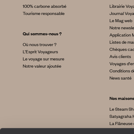
100% carbone absorbé
Librairie Vo
Tourisme responsable
Journal Voy
Le Mag web
Notre newsle
Qui sommes-nous ?
Application 
Listes de ma
Où nous trouver ?
Chèques ca
L’Esprit Voyageurs
Avis clients
Le voyage sur mesure
Voyages d'en
Notre valeur ajoutée
Conditions d
News santé
Nos maison
Le Steam Sh
Satyagraha 
La Flâneuse 
La Villa No