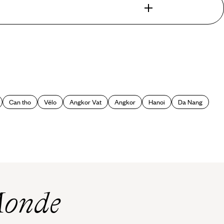
tnam
. Elle bouge, elle fait du bruit, trop agitée parfois pour les
gnifique Pagode de l'empereur de Jade, Marché de Ben Thanh où,
ame, la Poste Centrale, et Cholon, le fameux « Chinatown »
 dans un de ses temples kitsch et colorés.
Can tho
Vélo
Angkor Vat
Angkor
Hanoi
Da Nang
xuriants, des rizières à perte de vue et leur vert tendre qui
dienne, rivières et marais dont le vert est piqueté des taches
Monde