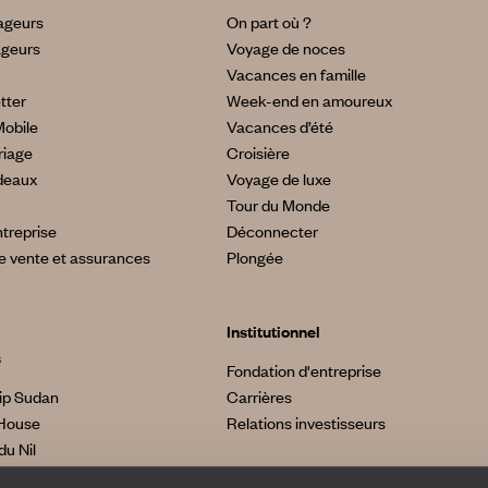
yageurs
On part où ?
ageurs
Voyage de noces
Vacances en famille
tter
Week-end en amoureux
Mobile
Vacances d’été
riage
Croisière
deaux
Voyage de luxe
Tour du Monde
treprise
Déconnecter
e vente et assurances
Plongée
Institutionnel
s
Fondation d'entreprise
ip Sudan
Carrières
House
Relations investisseurs
du Nil
made