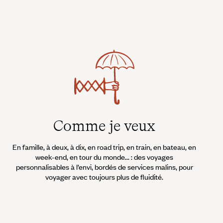
 vélo à travers les rizières, en moto de village en village…
rits, rendant tout simple l’accès au village de Marguerite
nage du film « L’Amant ».
Comme je veux
En famille, à deux, à dix, en road trip, en train, en bateau, en
week-end, en tour du monde... : des voyages
personnalisables à l’envi, bordés de services malins, pour
voyager avec toujours plus de fluidité.