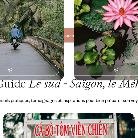
 à 4700 €
10 jours, de 3900 à 5300 €
Toutes nos suggestions de voyages Le sud - Saïgon, le Mékong (4)
Guide
Le sud - Saïgon, le M
seils pratiques, témoignages et inspirations pour bien préparer son vo