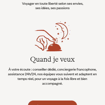
Voyager en toute liberté selon ses envies,
c une découverte du Cambodge et des temples d’Angkor
ses idées, ses passions
on et dans le delta du Mékong
 Saigon, un joli bâtiment colonial
ltiples le delta du Mékong : en bateau le long du fleuve et des canaux, en
ge de Sadec (un pont en dur a maintenant éclipsé le fameux bac de ses éc
isiter la bâtisse du 19ème siècle, bâtie qui a servi de décor pour le tour
 Vinh.
pagode Kim Lien, à Saigon.
Quand je veux
À votre écoute : conseiller dédié, conciergerie francophone,
assistance 24h/24, nos équipes vous suivent et adaptent en
temps réel, pour un voyage à la fois libre et bien
accompagné.