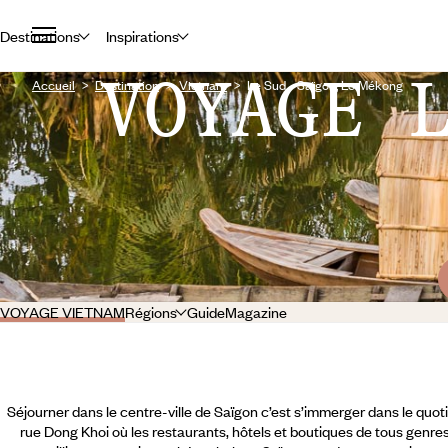
Destinations
Inspirations
VOYAGE 
Accueil
Destination
Vietnam
Le Sud - Saïgon, Le Mékong
VOYAGE VIETNAM
Régions
Guide
Magazine
Séjourner dans le centre-ville de Saïgon c’est s’immerger dans le quoti
rue Dong Khoi où les restaurants, hôtels et boutiques de tous genres 