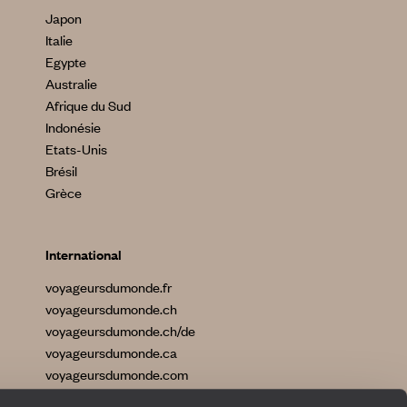
Japon
Italie
Egypte
Australie
Afrique du Sud
Indonésie
Etats-Unis
Brésil
Grèce
International
voyageursdumonde.fr
voyageursdumonde.ch
voyageursdumonde.ch/de
voyageursdumonde.ca
voyageursdumonde.com
originaltravel.co.uk