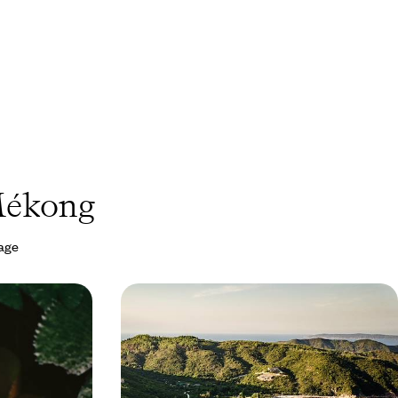
 Mékong
yage
un Vietnam à
Hanoï, les rizières et la côte - Le
h-Ville, le
Vietnam à deux en adresses à part
Quôc
llantes de Hô
Vivre le meilleur de la côte vietnamienne, entre
ékong, lézarder
escales pleines de charme et paysages
 soleil en hiver
enchanteurs