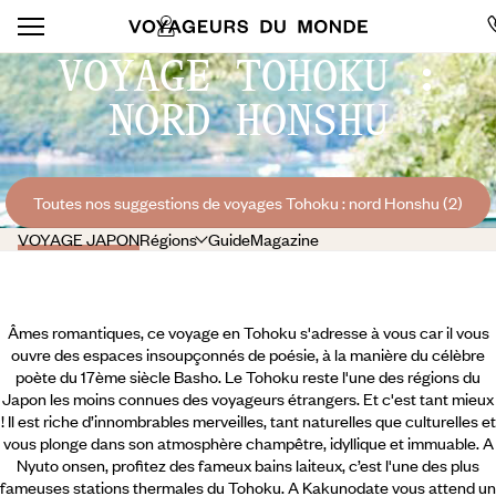
VOYAGE TOHOKU :
NORD HONSHU
Toutes nos suggestions de voyages Tohoku : nord Honshu (2)
VOYAGE JAPON
Régions
Guide
Magazine
Âmes romantiques, ce voyage en Tohoku s'adresse à vous car il vous
ouvre des espaces insoupçonnés de poésie, à la manière du célèbre
poète du 17ème siècle Basho. Le Tohoku reste l'une des régions du
Japon les moins connues des voyageurs étrangers. Et c'est tant mieux
! Il est riche d’innombrables merveilles, tant naturelles que culturelles et
vous plonge dans son atmosphère champêtre, idyllique et immuable. A
Nyuto onsen, profitez des fameux bains laiteux, c’est l'une des plus
fameuses stations thermales du Tohoku. A Kakunodate vous attend un