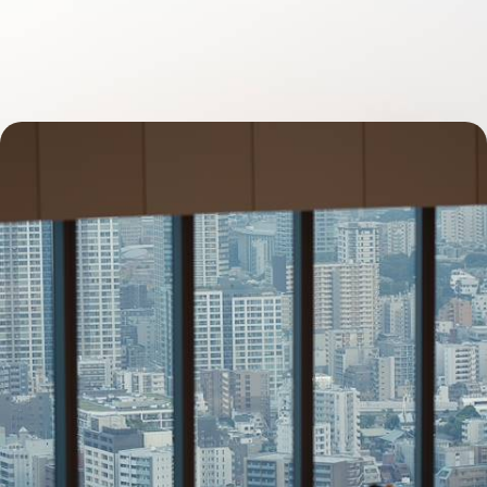
De lacs de cratère en îlots spectaculaires, renouer avec un Japon brut
au fil d'une région bercée de quiétude et d'histoire(s)
15 jours, de 4500 à 6700 €
Toits courbés et architecture organique - Dans le
Tohoku, l’art et la matière
Tout au nord de Honshu, se confronter à une approche architecturale
fascinante, une autre manière de concevoir les espaces et la vie
13 jours, de 6100 à 7400 €
Toutes nos suggestions de voyages Tohoku : nord Honshu (2)