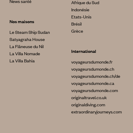
News santé
Afrique du Sud
Indonésie
Etats-Unis
Nos maisons
Brésil
Grèce
Le Steam Ship Sudan
Satyagraha House
La Flâneuse du Nil
International
La Villa Nomade
La Villa Bahia
voyageursdumonde.fr
voyageursdumonde.ch
voyageursdumonde.ch/de
voyageursdumonde.ca
voyageursdumonde.com
originaltravel.co.uk
originaldiving.com
extraordinaryjourneys.com