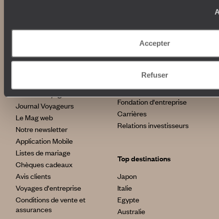
Croisière
Où nous trouver ?
A
Voyage de luxe
L’Esprit Voyageurs
Tour du Monde
Le voyage sur mesure
Déconnecter
Notre valeur ajoutée
Accepter
Plongée
Refuser
Autour du voyage
Institutionnel
Librairie Voyageurs
Fondation d'entreprise
Journal Voyageurs
Carrières
Le Mag web
Relations investisseurs
Notre newsletter
Application Mobile
Listes de mariage
Top destinations
Chèques cadeaux
Avis clients
Japon
Voyages d'entreprise
Italie
Conditions de vente et
Egypte
assurances
Australie