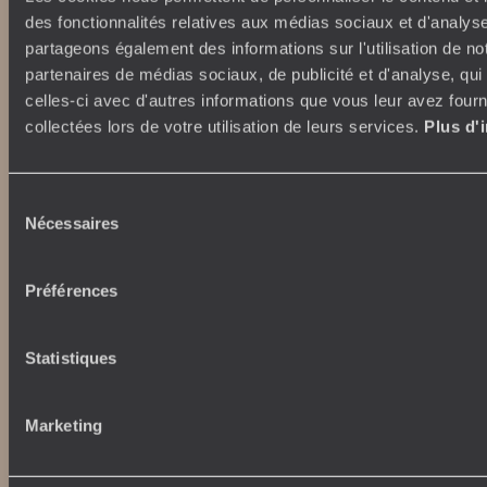
des fonctionnalités relatives aux médias sociaux et d'analyse
partageons également des informations sur l'utilisation de no
partenaires de médias sociaux, de publicité et d'analyse, qu
celles-ci avec d'autres informations que vous leur avez fourni
collectées lors de votre utilisation de leurs services.
Plus d'
Abonnez-vous à notre newsletter
Sélection
Nécessaires
du
Lire notre politique de confidentialité
consentement
Préférences
Nos engagements
Idées voyages
Statistiques
100% carbone absorbé
On part où ?
Tourisme responsable
Voyage de noces
Vacances en famille
Marketing
Week-end en amoureux
Qui sommes-nous ?
Vacances d’été