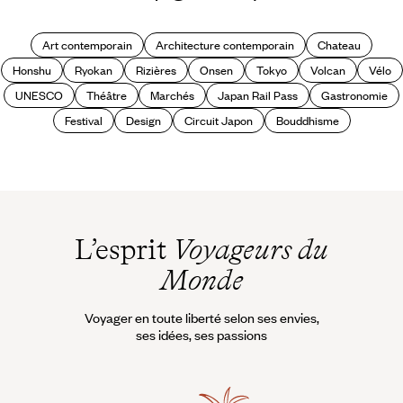
?
Art contemporain
Architecture contemporain
Chateau
Honshu
Ryokan
Rizières
Onsen
Tokyo
Volcan
Vélo
UNESCO
Théâtre
Marchés
Japan Rail Pass
Gastronomie
Festival
Design
Circuit Japon
Bouddhisme
L’esprit
Voyageurs du
Monde
Voyager en toute liberté selon ses envies,
ses idées, ses passions