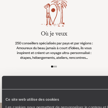
Où je veux
250 conseillers spécialisés par pays et par régions :
À 
Amoureux du beau jamais à court d’idées, ils vous
fran
inspirent et créent un voyage ultra-personnalisé :
suiven
étapes, hébergements, ateliers, rencontres…
Faites créer votre voyage
Ce site web utilise des cookies
Les cookies nous permettent de personnaliser le contenu et l