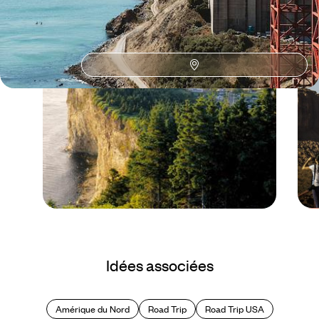
Le Mag
A faire et ne pas faire
Idées associées
au Québec
Amérique du Nord
Road Trip
Road Trip USA