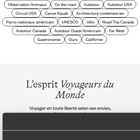
Observation Animaux
On the road
Autotour
Autotour USA
Circuit USA
Canoe Kayak
Architecture contemporain
Parcs nationaux américain
UNESCO
Vélo
Road Trip Canada
Autotour Canada
Autotour Ouest Américain
Far West
Gastronomie
Ours
Californie
L’esprit
Voyageurs du
Monde
Voyager en toute liberté selon ses envies,
ses idées, ses passions