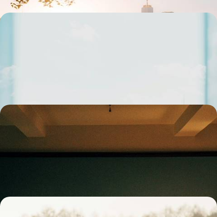
À l'affiche : New York jazzy et arty - Quelques jours
au milieu des gratte-ciels
Prendre rendez-vous avec l'art sous toutes ses formes et écrire votre
propre version de l'escapade new-yorkaise
6 jours, de 2200 à 3300 €
De Manhattan à Brooklyn - Deux visages de New
York
Vivre New York de l'intérieur et en deux temps : l'esprit créatif de
Manhattan et l’énergie décontractée de Brooklyn
7 jours, de 2300 à 3400 €
Luge, patins et traîneaux - En famille sous la neige,