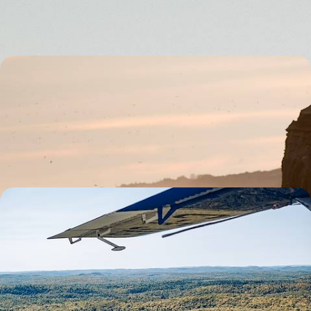
13 jours, de 2800 à 3900 €
De Manhattan à Long Island - Aux beaux jours dans
les Hamptons
Vivre comme un vrai New Yorkais en combinant l’effervescence de
Manhattan et l’air marin des Hamptons
9 jours, de 3000 à 4500 €
Fjord, forêts et faune sauvage - Au fil du Saint-
Laurent, le Québec en famille
Cet été, entreprendre un grand road-trip familial à travers le Québec,
collectionnant les paysages et les rencontres émouvantes
16 jours, de 3000 à 4200 €