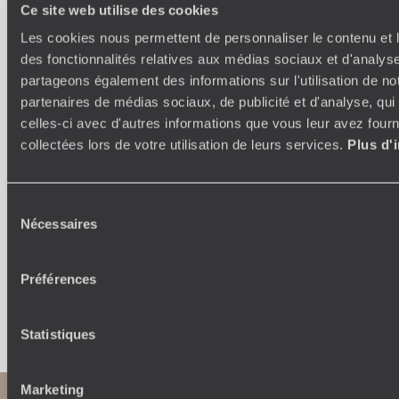
Ce site web utilise des cookies
Les cookies nous permettent de personnaliser le contenu et l
des fonctionnalités relatives aux médias sociaux et d'analyse
partageons également des informations sur l'utilisation de no
partenaires de médias sociaux, de publicité et d'analyse, qu
Où je veux
celles-ci avec d'autres informations que vous leur avez fourni
collectées lors de votre utilisation de leurs services.
Plus d'
250 conseillers spécialisés par pays et par régions :
À 
Amoureux du beau jamais à court d’idées, ils vous
fran
inspirent et créent un voyage ultra-personnalisé :
suiven
étapes, hébergements, ateliers, rencontres…
Sélection
Nécessaires
du
consentement
Préférences
Faites créer votre voyage
Statistiques
Marketing