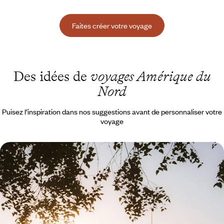
Faites créer votre voyage
Des idées de
voyages Amérique du
Nord
Puisez l’inspiration dans nos suggestions avant de personnaliser votre
voyage
En famille à New York - Notre appart en plein
cœur de Manhattan
Embarquer les kids à NYC et les entendre crier "waouh" de Soho à
Central Park, de Chelsea à Chinatown
7 jours, de 2100 à 2900 €