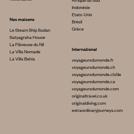
Afrique du Sud
Indonésie
Etats-Unis
Nos maisons
Brésil
Grèce
Le Steam Ship Sudan
Satyagraha House
La Flâneuse du Nil
International
La Villa Nomade
La Villa Bahia
voyageursdumonde.fr
voyageursdumonde.ch
voyageursdumonde.ch/de
voyageursdumonde.ca
voyageursdumonde.com
originaltravel.co.uk
originaldiving.com
extraordinaryjourneys.com