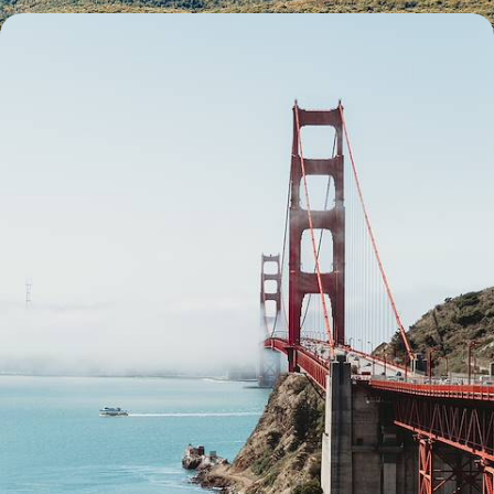
De San Francisco à la Napa Valley - Road-trip en
Californie du Nord
Une belle boucle à travers les régions méconnues du Golden State,
pour un autre voyage dans l’Ouest
13 jours, de 3000 à 4300 €
1
2
3
4
5
6
7
8
Le Guide
Amérique du Nord
Conseils pratiques, témoignages et inspirations pour bien préparer son
voyage