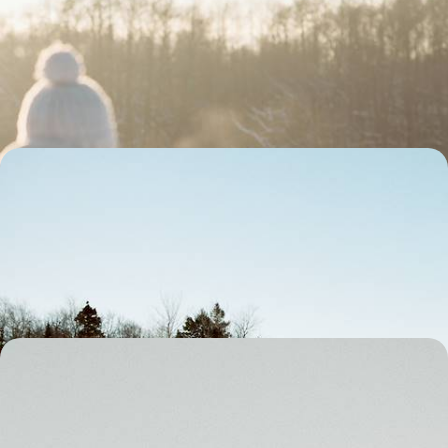
de Québec à Charlevoix
Toute la magie de l'hiver canadien : l'ambiance chaleureuse de Québec
City, la sérénité des paysages enneigés de Charlevoix
10 jours, de 2500 à 3400 €
Panoramas enneigés de l’Est canadien - Montréal,
les Cantons-de-l’Est, Québec et la Mauricie
Pour bien entamer l’année, embarquer les enfants pour un road-trip
familial et féérique sous les flocons du Québec
11 jours, de 2700 à 3500 €
A la Toussaint ou à Pâques - L.A, Vegas et les grands
parcs
Loin des foules estivales, relier en famille Los Angeles au Grand
Canyon