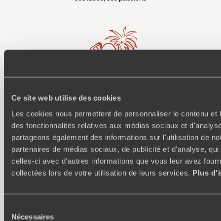
Ce site web utilise des cookies
Où je veux
Les cookies nous permettent de personnaliser le contenu et l
250 conseillers spécialisés par pays et par régions :
À 
des fonctionnalités relatives aux médias sociaux et d'analyse
Amoureux du beau jamais à court d’idées, ils vous
fran
partageons également des informations sur l'utilisation de no
inspirent et créent un voyage ultra-personnalisé :
suiven
partenaires de médias sociaux, de publicité et d'analyse, qu
étapes, hébergements, ateliers, rencontres…
celles-ci avec d'autres informations que vous leur avez fourni
collectées lors de votre utilisation de leurs services.
Plus d'
Sélection
Faites créer votre voyage
Nécessaires
du