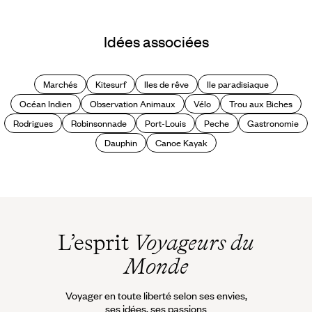
Guide Pratique
Quand partir à l'Ile
Idées associées
Maurice ?
Marchés
Kitesurf
Iles de rêve
Ile paradisiaque
Océan Indien
Observation Animaux
Vélo
Trou aux Biches
Rodrigues
Robinsonnade
Port-Louis
Peche
Gastronomie
Dauphin
Canoe Kayak
L’esprit
Voyageurs du
Monde
Voyager en toute liberté selon ses envies,
ses idées, ses passions