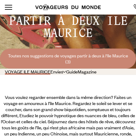
PARTIR À DEUX ILE
MAURICE
Toutes nos suggestions de voyages partir à deux à l'Ile Maurice
(3)
VOYAGE ILE MAURICE
Envies
Guide
Magazine
Vous voulez regarder ensemble dans la même direction? Faites un
voyage en amoureux à l’île Maurice. Regardez le soleil se lever et se
coucher, dans son grand show biquotidien, somptueux et toujours
différent, Etudiez le pouvoir hypnotique des nuances de bleu, celles de
l’Océan et celles du ciel. Séjournez dans des hôtels de rêve, découvrez
tous les goûts de l’île, qui n’est plus africaine mais pas vraiment d’Asie,
un peu Indienne, un peu Chinoise, mais surtout Mauricienne, ronde,