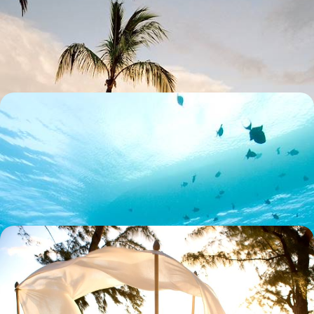
Séjourner dans une petite adresse au charme empreint de romantisme
tropical, face au lagon
9 jours, de 3000 à 4200 €
Iles Maurice et Rodrigues - Duo de choc en adresses
de charme
Déconnecter dans un cadre de rêve - lagons, villages de pêcheurs et
barrière de corail
13 jours, de 3300 à 4500 €
La Réunion et Maurice - Noces d’exception dans
l’océan Indien
Pour une lune de miel ou un grand voyage à deux, une romance
itinérante à La Réunion et régénératrice à Maurice