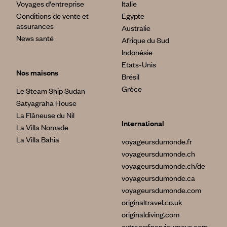
Voyages d'entreprise
Italie
Conditions de vente et
Egypte
assurances
Australie
News santé
Afrique du Sud
Indonésie
Etats-Unis
Nos maisons
Brésil
Grèce
Le Steam Ship Sudan
Satyagraha House
La Flâneuse du Nil
International
La Villa Nomade
La Villa Bahia
voyageursdumonde.fr
voyageursdumonde.ch
voyageursdumonde.ch/de
voyageursdumonde.ca
voyageursdumonde.com
originaltravel.co.uk
originaldiving.com
extraordinaryjourneys.com