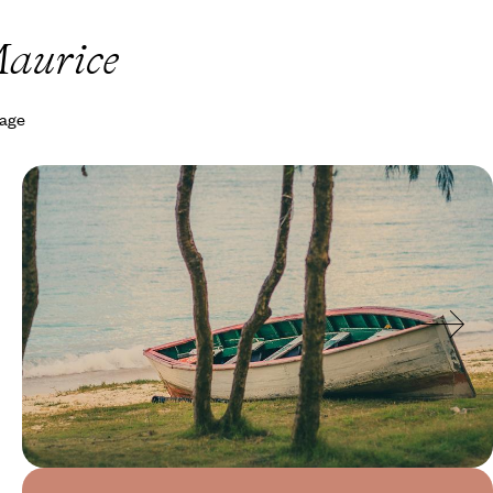
Maurice
yage