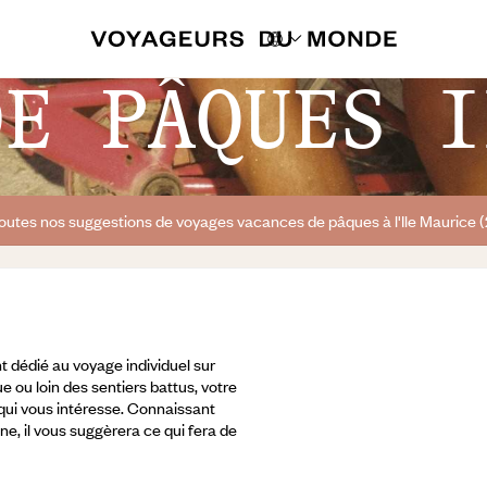
DE PÂQUES I
outes nos suggestions de voyages vacances de pâques à l'Ile Maurice (
 dédié au voyage individuel sur
e ou loin des sentiers battus, votre
 qui vous intéresse. Connaissant
ine, il vous suggèrera ce qui fera de