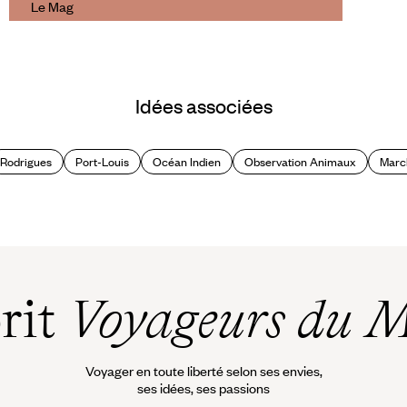
Le Mag
Rodrigues : Carnet pratique
Idées associées
Rodrigues
Port-Louis
Océan Indien
Observation Animaux
Marc
prit
Voyageurs du 
Voyager en toute liberté selon ses envies,
ses idées, ses passions