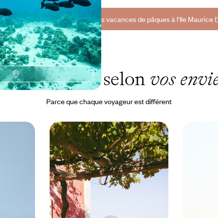
outes nos suggestions de voyages vacances de pâques à l'Ile Maurice (
'Ile Maurice selon
vos envi
Parce que chaque voyageur est différent