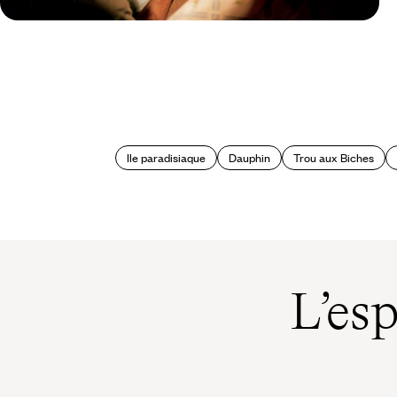
Guide Pratique
Quand partir à l'Ile Maurice ?
Ile paradisiaque
Dauphin
Trou aux Biches
L’es