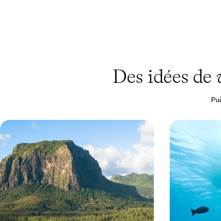
Des idées de
Pui
Lagon turquoise et hôtel
Iles Mauric
d'exception - Maurice chic avec vos
choc en adr
ados
Profiter en famille de la douceur de vivre
Déconnecter dan
mauricienne, la plage et l'océan Indien pour
villages de pêche
terrains de jeu
9 jours, de 3000 à 4100 €
13 jours, de 3300 