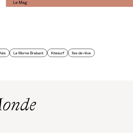
Le Mag
Sur les traces de Le Clézio à
Rodrigues
hés
Le Morne Brabant
Kitesurf
Iles de rêve
Monde