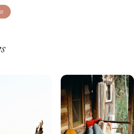
2)
es