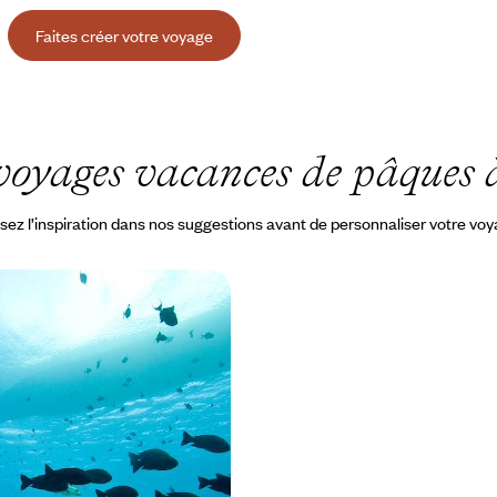
Faites créer votre voyage
voyages vacances de pâques à
sez l’inspiration dans nos suggestions avant de personnaliser votre vo
e et Rodrigues - Duo de
esses de charme
s un cadre de rêve - lagons,
urs et barrière de corail
à 4500 €