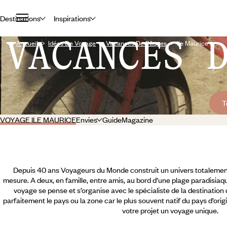
Destinations
Inspirations
VACANCES 
Accueil
Idées De Voyage
Vacances De Pâques
Ile Maurice
T
VOYAGE ILE MAURICE
Envies
Guide
Magazine
Depuis 40 ans Voyageurs du Monde construit un univers totalement
mesure. A deux, en famille, entre amis, au bord d’une plage paradisiaqu
voyage se pense et s’organise avec le spécialiste de la destination
parfaitement le pays ou la zone car le plus souvent natif du pays d’orig
votre projet un voyage unique.