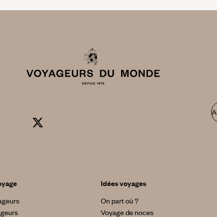
A
oyage
Idées voyages
yageurs
On part où ?
ageurs
Voyage de noces