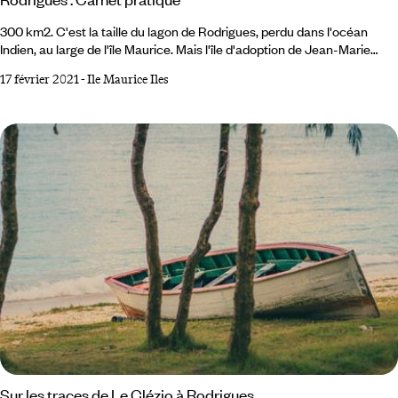
300 km2. C'est la taille du lagon de Rodrigues, perdu dans l'océan
Indien, au large de l'île Maurice. Mais l'île d'adoption de Jean-Marie
Gustave Le Clézio cache de nombreux secrets... Retrouvez les plus
17 février 2021
-
Ile Maurice Iles
belles chambres, les tables à ne pas manquer, les choses à voir à faire
à Rodrigues dans ce carnet pratique. À VOIR - À FAIRE Pointe
Canon Une vue panoramique sur Port Mathurin, un canon qui n’a
jamais servi et des Rodriguais qui viennent se promener et bavarder en
fin de journée.
Sur les traces de Le Clézio à Rodrigues