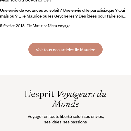
Une envie de vacances au soleil ? Une envie d'île paradisiaque ? Oui
mais où ? L'île Maurice ou les Seychelles ? Des idées pour faire son
choix et partir au paradis. 1 L’une est tropicale. L’autre équatoriale. Île
5 février 2018
-
Ile Maurice Idées voyage
Maurice - ©Frank Heuer/LAIF-REA 2 La première, avec sa silhouette
en forme d’œuf, est fille unique. Ses cousines seychelloises sont
multiples. Seychelles - ©Markus Kirchgessner/LAIF-REA 3 Des noms
chatoyants :
Voir tous nos articles Ile Maurice
L’esprit
Voyageurs du
Monde
Voyager en toute liberté selon ses envies,
ses idées, ses passions