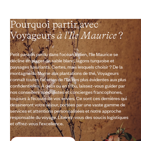
Pourquoi partir avec
Voyageurs
à l'Ile Maurice
?
Petit paradis perdu dans l'océan Indien, l'île Maurice se
décline en plages de sable blanc, lagons turquoise et
paysages luxuriants. Certes, mais lesquels choisir ? De la
montagne du Morne aux plantations de thé, Voyageurs
connaît toutes facettes de l’île, des plus évidentes aux plus
confidentielles. À deux ou en tribu, laissez-vous guider par
nos conseillers spécialistes et concierges francophones,
toujours à l’écoute de vos envies. Ce sont ces dernières qui
dessineront votre séjour, portées par une vaste gamme de
services et attentions personnalisées et notre approche
responsable du voyage. Libérez-vous des soucis logistiques
et offrez-vous l'excellence.