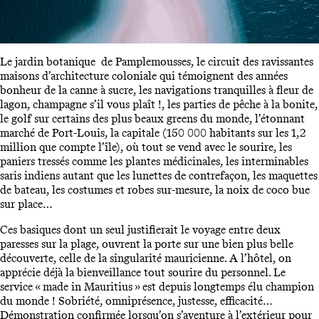
Le jardin botanique de Pamplemousses, le circuit des ravissantes
maisons d’architecture coloniale qui témoignent des années
bonheur de la canne à sucre, les navigations tranquilles à fleur de
lagon, champagne s’il vous plaît !, les parties de pêche à la bonite,
le golf sur certains des plus beaux greens du monde, l’étonnant
marché de Port-Louis, la capitale (150 000 habitants sur les 1,2
million que compte l’île), où tout se vend avec le sourire, les
paniers tressés comme les plantes médicinales, les interminables
saris indiens autant que les lunettes de contrefaçon, les maquettes
de bateau, les costumes et robes sur-mesure, la noix de coco bue
sur place…
Ces basiques dont un seul justifierait le voyage entre deux
paresses sur la plage, ouvrent la porte sur une bien plus belle
découverte, celle de la singularité mauricienne. A l’hôtel, on
apprécie déjà la bienveillance tout sourire du personnel. Le
service « made in Mauritius » est depuis longtemps élu champion
du monde ! Sobriété, omniprésence, justesse, efficacité…
Démonstration confirmée lorsqu’on s’aventure à l’extérieur pour