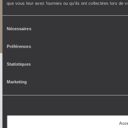
que vous leur avez fournies ou qu'ils ont collectées lors de vo
Sélection
Nécessaires
Copyrights
Plan du site
du
Politique de confidentialité et de Cookies
consentement
Notice légale et CGU
CGU application mobile
Préférences
Statistiques
Marketing
Acce