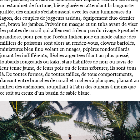
un estaminet de fortune, bière glacée en attendant la langouste
grillée, des enfants s’éclaboussent avec les eaux lumineuses du
lagon, des couples de joggeurs assidus, équipement fluo dernier
cri, bravo les jambes. Prévoir un masque et un tuba avant de viser
les patates de corail qui affleurent à deux pas du rivage. Spectacle
grandiose, pour peu que l’océan Indien joue en mode calme : des
milliers de poissons sont alors au rendez-vous, clowns bariolés,
miniatures bleu fluo volant en nuages, pépères rondouillards
jouant les indifférents, flèches argentées filant au plus pressé,
loubards rougeauds ou kaki, stars habillées de noir ou ravis de
leur tenue jaune, de leurs pois ou de leurs zébrures, ils sont tous
là. De toutes formes, de toutes tailles, de tous comportements,
dansant entre branches de corail et rochers à planques, planant au
milieu des anémones, roupillant à l’abri des oursins à moins que
ce soit au creux d’un bassin de sable blanc.