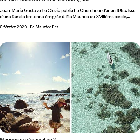
Jean-Marie Gustave Le Clézio publie Le Chercheur d’or en 1985. Issu
d’une famille bretonne émigrée à l'île Maurice au XVIIIème siècle,
l’écrivain y retrace la quête folle et vaine d’un homme lancé à la
5 février 2020
-
Ile Maurice Iles
recherche d’un trésor enfoui dans l’île de Rodrigues. Cette histoire est
celle de son grand-père, Léon, un homme ruiné qui n’avait plus que
l’espoir de retrouver l’or des pirates pour se refaire. Un an plus tard, J.
Maurice ou Seychelles ?