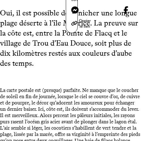
Messenger
Oui, il est possible de dénicher une longue
Copier
plage déserte à l’île Maurice. La preuve sur
le lien
la côte est, entre la Pointe de Flacq et le
village de Trou d’Eau Douce, soit plus de
dix kilomètres restés aux couleurs d’aube
des temps.
La carte postale est (presque) parfaite. Ne manque que le coucher
de soleil en fin de journée, lorsque le ciel se couvre d’or, de cuivre
et de pourpre, le décor qu’adorent les amoureux pour échanger
un dernier baiser. Ici, côte est, ils doivent s’accommoder du lever.
Il est merveilleux. Alors percent les pâleurs initiales, les rayons
purs rasent l’océan gris acier avant de plonger dans le lagon étal.
L’air semble si léger, les cocotiers s’habillent de vert tendre et la
plage, lissée par la marée, offre sa virginité à l’empreinte des pieds
qu’on pose entre deux coquillages. Une haie de filaos balance