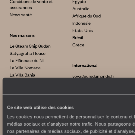
Conditions de vente et
Egypte
assurances
Australie
News santé
Afrique du Sud
Indonésie
Etats-Unis
Nos maisons
Brésil
Grèce
Le Steam Ship Sudan
Satyagraha House
La Flâneuse du Nil
International
La Villa Nomade
La Villa Bahia
voyageursdumonde.fr
voyageursdumonde.ch
voyageursdumonde.ch/de
voyageursdumonde.ca
voyageursdumonde.com
Ce site web utilise des cookies
originaltravel.co.uk
Les cookies nous permettent de personnaliser le contenu et le
originaldiving.com
médias sociaux et d'analyser notre trafic. Nous partageons ég
extraordinaryjourneys.com
nos partenaires de médias sociaux, de publicité et d'analyse