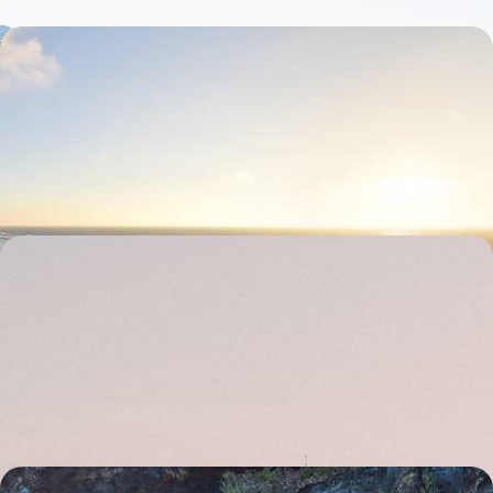
Hors saison, Lisbonne et l'océan - Good vibes
urbaines et retraite au vert
Fuir les foules estivales et profiter quelques jours durant du charme
alangui de Lisbonne puis du bon air de bord de mer
6 jours, de 1900 à 2700 €
De l’Alentejo à Lisbonne - Terroir, côte sauvage et
belles adresses
Décliner l’art de vivre portugais en trois temps : Evora, « ville-musée » ;
Comporta, paradis sauvage au bord de l'océan ; Lisbonne, capitale
bohème et créative
7 jours, de 2200 à 3000 €