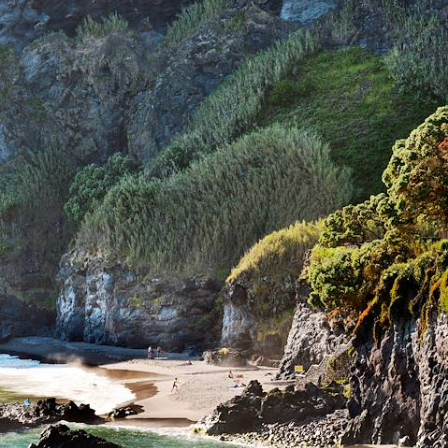
Faial, Pico, Terceira et São Miguel - Les Açores
d’île en île
Parcourir pas moins de quatre îles pour apprécier la variété des
paysages de l'archipel
12 jours, de 2500 à 3800 €
1
Le Guide
Circuit Portugal
Conseils pratiques, témoignages et inspirations pour bien préparer son
voyage