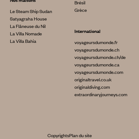
Brésil
Grèce
Le Steam Ship Sudan
Satyagraha House
La Flâneuse du Nil
International
La Villa Nomade
La Villa Bahia
voyageursdumonde.fr
voyageursdumonde.ch
voyageursdumonde.ch/de
voyageursdumonde.ca
voyageursdumonde.com
originaltravel.co.uk
originaldiving.com
extraordinaryjourneys.com
Copyrights
Plan du site