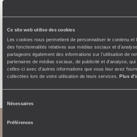
Où je veux
Ce site web utilise des cookies
250 conseillers spécialisés par pays et par régions :
À 
Amoureux du beau jamais à court d’idées, ils vous
fran
Les cookies nous permettent de personnaliser le contenu et l
inspirent et créent un voyage ultra-personnalisé :
suiven
des fonctionnalités relatives aux médias sociaux et d'analyse
étapes, hébergements, ateliers, rencontres…
partageons également des informations sur l'utilisation de no
partenaires de médias sociaux, de publicité et d'analyse, qu
celles-ci avec d'autres informations que vous leur avez fourni
collectées lors de votre utilisation de leurs services.
Plus d'
Faites créer votre voyage
Sélection
Nécessaires
du
consentement
Préférences