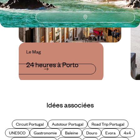
Le Mag
24 heures à Porto
Idées associées
Circuit Portugal
Autotour Portugal
Road Trip Portugal
UNESCO
Gastronomie
Baleine
Douro
Evora
4x4