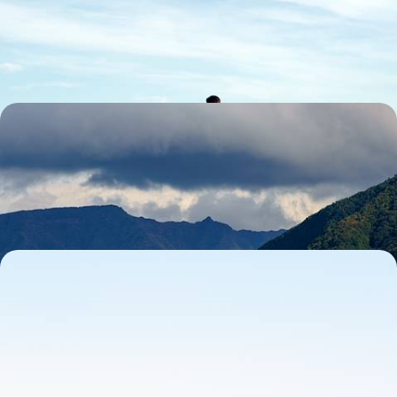
Explorer le nord de la péninsule ibérique avec les enfants, en toute
liberté et à votre rythme
15 jours, de 1700 à 2200 €
L’essentiel de Madère - De Funchal à la côte nord
L'authenticité de cette île au décor fou, un rythme souple et du temps
pour vous
8 jours, de 1800 à 2500 €
Du Douro à l’Alentejo - Loin des foules, le Portugal
authentique
Parcourir les routes vallonnées du Douro puis le riche terroir de
l’Alentejo pour goûter à l'art de vivre de l'arrière-pays portugais
11 jours, de 1900 à 2800 €