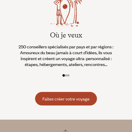
Où je veux
250 conseillers spécialisés par pays et par régions :
À 
Amoureux du beau jamais à court d’idées, ils vous
fran
inspirent et créent un voyage ultra-personnalisé :
suiven
étapes, hébergements, ateliers, rencontres…
Faites créer votre voyage