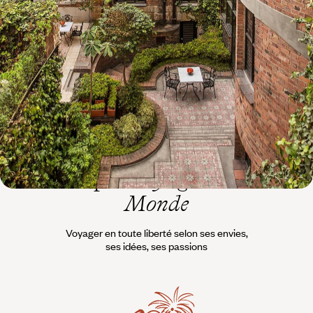
Triangle du café, Medellín & Carthagène
L'effervescence de Bogotá, la richesse du Triangle du café, l'énergie
créative de Medellín, la douceur caribéenne de Carthagène
12 jours, de 6000 à 7200 €
L’esprit
Voyageurs du
Monde
Voyager en toute liberté selon ses envies,
ses idées, ses passions