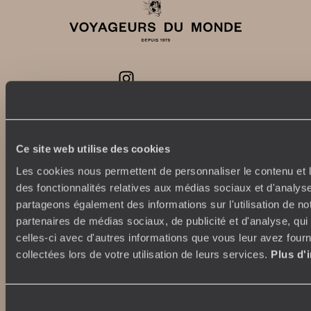
Abonnez-vous à notre newsletter
Lire notre politique de confidentialité
Ce site web utilise des cookies
Les cookies nous permettent de personnaliser le contenu et l
des fonctionnalités relatives aux médias sociaux et d'analyse
Nos engagements
Idées voyages
partageons également des informations sur l'utilisation de no
100% carbone absorbé
On part où ?
partenaires de médias sociaux, de publicité et d'analyse, qu
Tourisme responsable
Voyage de noces
celles-ci avec d'autres informations que vous leur avez fourni
Vacances en famille
collectées lors de votre utilisation de leurs services.
Plus d'
Week-end en amoureux
Qui sommes-nous ?
Vacances d’été
Croisière
Sélection
Où nous trouver ?