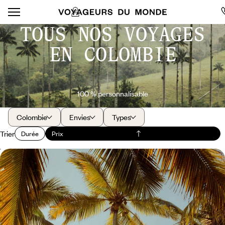
TOUS NOS VOYAGES
EN COLOMBIE
100 % personnalisable
Colombie
Envies
Types
Trier
Durée
Prix
Palmiers géants, cabaña et tyroliennes - La
Colombie active avec les ados
En un voyage, entrevoir la diversité du pays, l'énergie des villes, la
douceur de la côte Caraïbe et cette nature colombienne magique
14 jours, de 3800 à 4900 €