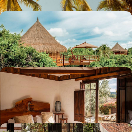
De Bogotá aux Caraïbes lumineuses - Colombia mi
amor
Après un prélude énergique à Bogotá, tomber amoureux des multiples
visages de la côte caribéenne – plage, jungle, îles, sierra...
11 jours, de 4200 à 5600 €
Résiliences et cultures colombiennes - Legs
colonial, mues urbaines et douceur littorale
De cités emblématiques en bourgades coloniales, apprécier la richesse
culturelle de la Colombie au fil de villes au charisme envoûtant
14 jours, de 4300 à 5900 €
Idylle colombienne en adresses d’initiés - Bogotá,