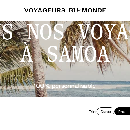
US NOS VOYA
À SAMOA
100 % personnalisable
Trier
Durée
Prix