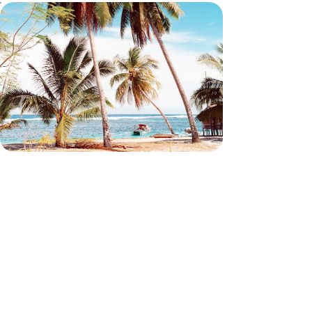
De la Nouvelle-Zélande aux Samoa -
Perles du Pacifique
Sillonner le pays Kiwi à la rencontre d’une nature
hors normes avant de s'immerger dans les récifs
samoans : un autre regard sur le Pacifique
21 jours, de 6400 à 8000 €