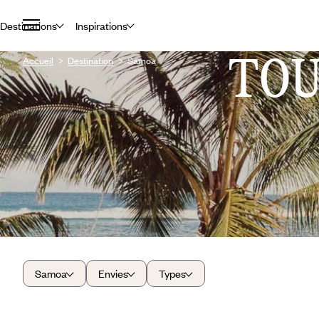
Destinations
Inspirations
TO
Accueil
Destination
Samoa
Samoa
Envies
Types