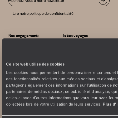
Abonnez-vous à notre newsletter
Lire notre politique de confidentialité
Nos engagements
Idées voyages
100% carbone absorbé
On part où ?
Tourisme responsable
Voyage de noces
Vacances en famille
Week-end en amoureux
Ce site web utilise des cookies
Qui sommes-nous ?
Vacances d’été
Les cookies nous permettent de personnaliser le contenu et l
Croisière
Où nous trouver ?
des fonctionnalités relatives aux médias sociaux et d'analyse
Voyage de luxe
L’Esprit Voyageurs
partageons également des informations sur l'utilisation de no
Tour du Monde
Le voyage sur mesure
partenaires de médias sociaux, de publicité et d'analyse, qu
Déconnecter
Notre valeur ajoutée
celles-ci avec d'autres informations que vous leur avez fourni
Plongée
collectées lors de votre utilisation de leurs services.
Plus d'
Autour du voyage