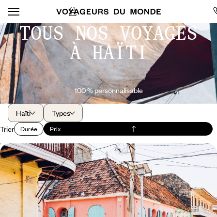
TOUS NOS VOYAGES
À HAÏTI
100 % personnalisable
Haïti
Types
Trier
Durée
Prix
Ayiti chérie - De Port-au-Prince à la plage
Au fil d'adresses intimistes, découvrir toute la richesse d’un pays à la
culture singulière
14 jours, de 4200 à 5800 €