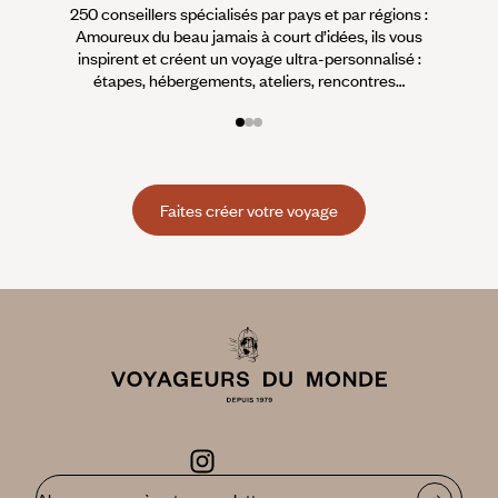
250 conseillers spécialisés par pays et par régions :
À 
Amoureux du beau jamais à court d’idées, ils vous
fran
inspirent et créent un voyage ultra-personnalisé :
suiven
étapes, hébergements, ateliers, rencontres…
Faites créer votre voyage