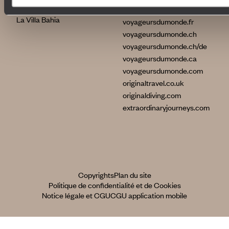
International
La Villa Nomade
La Villa Bahia
voyageursdumonde.fr
voyageursdumonde.ch
voyageursdumonde.ch/de
voyageursdumonde.ca
voyageursdumonde.com
originaltravel.co.uk
originaldiving.com
extraordinaryjourneys.com
Copyrights
Plan du site
Politique de confidentialité et de Cookies
Notice légale et CGU
CGU application mobile