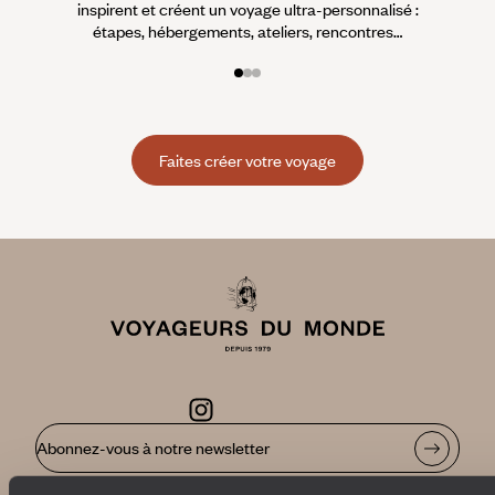
inspirent et créent un voyage ultra-personnalisé :
suiven
étapes, hébergements, ateliers, rencontres…
Faites créer votre voyage
Abonnez-vous à notre newsletter