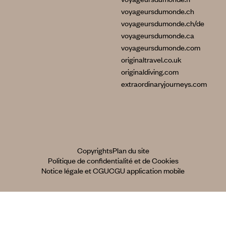
voyageursdumonde.ch
voyageursdumonde.ch/de
voyageursdumonde.ca
voyageursdumonde.com
originaltravel.co.uk
originaldiving.com
extraordinaryjourneys.com
Copyrights
Plan du site
Politique de confidentialité et de Cookies
Notice légale et CGU
CGU application mobile