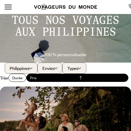
TOUS NOS VOYAGES
AUX PHILIPPINES
100 % personnalisable
Philippines
Envies
Types
Trier
Durée
Prix
Tortues et Chocolate Hills - Les Philippines en
famille
L’exubérance des paysages à Bohol, la beauté des fonds marins à
Negros
13 jours, de 3600 à 5000 €