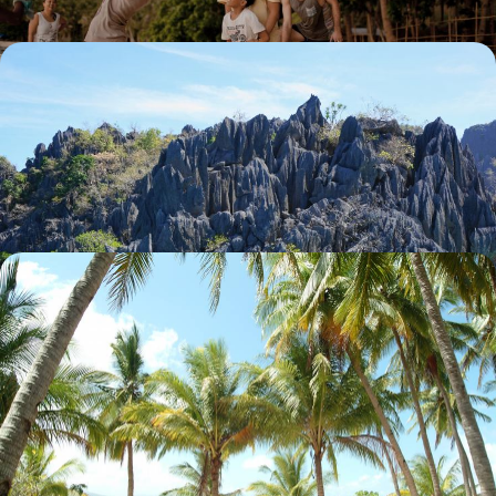
Nord Luçon et Busuanga - Les Philippines, rizières
& îles vierges
Les rizières d’altitude de Banaue, les lagons turquoise de Busuanga :
des paysages parmi les plus beaux d’Asie
15 jours, de 4700 à 6300 €
Aux Philippines - Trois des plus belles plages du
monde en bungalow
La splendeur des paysages de l'île de Palawan : plages de sable fin, mer
turquoise, lagons et îlots karstiques
14 jours, de 4700 à 6300 €