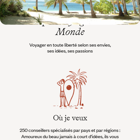
L’esprit
Voyageurs du
Monde
Voyager en toute liberté selon ses envies,
ses idées, ses passions
Où je veux
250 conseillers spécialisés par pays et par régions :
À 
Amoureux du beau jamais à court d’idées, ils vous
fran