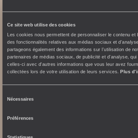
Lire notre politique de confidentialité
Ce site web utilise des cookies
Nos engagements
Idées voyages
Les cookies nous permettent de personnaliser le contenu et l
100% carbone absorbé
On part où ?
des fonctionnalités relatives aux médias sociaux et d'analyse
Tourisme responsable
Voyage de noces
partageons également des informations sur l'utilisation de no
Vacances en famille
partenaires de médias sociaux, de publicité et d'analyse, qu
Week-end en amoureux
celles-ci avec d'autres informations que vous leur avez fourni
Qui sommes-nous ?
Vacances d’été
collectées lors de votre utilisation de leurs services.
Plus d'
Croisière
Où nous trouver ?
Voyage de luxe
L’Esprit Voyageurs
Tour du Monde
Le voyage sur mesure
Sélection
Déconnecter
Nécessaires
Notre valeur ajoutée
du
Plongée
consentement
Préférences
Autour du voyage
Institutionnel
Librairie Voyageurs
Fondation d'entreprise
Statistiques