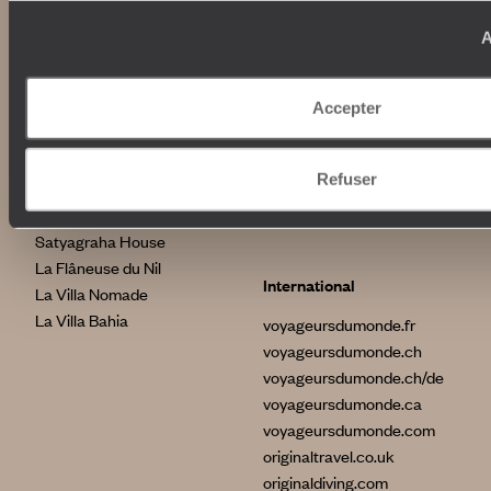
Avis clients
Japon
Voyages d'entreprise
Italie
A
Conditions de vente et
Egypte
assurances
Australie
News santé
Afrique du Sud
Accepter
Indonésie
Etats-Unis
Nos maisons
Refuser
Brésil
Grèce
Le Steam Ship Sudan
Satyagraha House
La Flâneuse du Nil
International
La Villa Nomade
La Villa Bahia
voyageursdumonde.fr
voyageursdumonde.ch
voyageursdumonde.ch/de
voyageursdumonde.ca
voyageursdumonde.com
originaltravel.co.uk
originaldiving.com