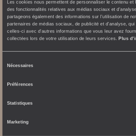
Tourisme responsable
Voyage de noces
Les cookies nous permettent de personnaliser le contenu et l
Vacances en famille
des fonctionnalités relatives aux médias sociaux et d'analyse
Week-end en amoureux
partageons également des informations sur l'utilisation de no
Qui sommes-nous ?
Vacances d’été
partenaires de médias sociaux, de publicité et d'analyse, qu
Croisière
celles-ci avec d'autres informations que vous leur avez fourni
Où nous trouver ?
Voyage de luxe
collectées lors de votre utilisation de leurs services.
Plus d'
L’Esprit Voyageurs
Tour du Monde
Le voyage sur mesure
Déconnecter
Notre valeur ajoutée
Plongée
Sélection
Nécessaires
du
Autour du voyage
consentement
Institutionnel
Préférences
Librairie Voyageurs
Fondation d'entreprise
Journal Voyageurs
Carrières
Le Mag web
Statistiques
Relations investisseurs
Notre newsletter
Application Mobile
Listes de mariage
Marketing
Top destinations
Chèques cadeaux