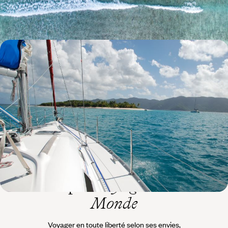
9 jours, de 4100 à 5200 €
Les Caraïbes intimes - Catamaran privé et Guana
Island exclusive
Loin du monde, entre amis ou en famille, une approche verte et intime
des Iles Vierges Britanniques
10 jours, de 6600 à 9500 €
L’esprit
Voyageurs du
Monde
Voyager en toute liberté selon ses envies,