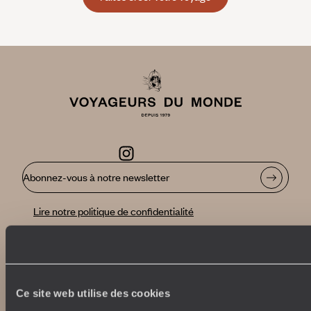
Abonnez-vous à notre newsletter
Lire notre politique de confidentialité
Nos engagements
Idées voyages
Ce site web utilise des cookies
100% carbone absorbé
On part où ?