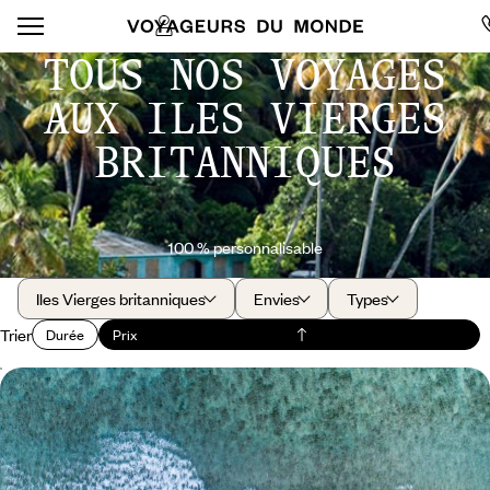
TOUS NOS VOYAGES
AUX ILES VIERGES
BRITANNIQUES
100 % personnalisable
Iles Vierges britanniques
Envies
Types
Trier
Durée
Prix
Cartes postales caribéennes - Après Saint-Martin,
retraite au calme sur Tortola
Après l'animation de Saint-Martin, s'envoler pour la quiétude des Îles
Vierges Britanniques, paradis originel