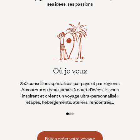
ses idées, ses passions
Où je veux
250 conseillers spécialisés par pays et par régions :
À 
Amoureux du beau jamais à court d’idées, ils vous
fran
inspirent et créent un voyage ultra-personnalisé :
suiven
étapes, hébergements, ateliers, rencontres…
Faites créer votre voyage