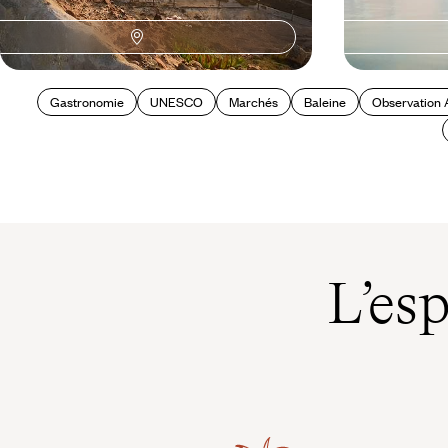
Gastronomie
UNESCO
Marchés
Baleine
Observation
L’es