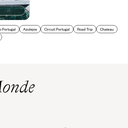
p Portugal
Azulejos
Circuit Portugal
Road Trip
Chateau
Monde