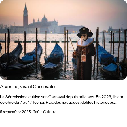
trains modernes qui sillonnent le pays autant de tapis volants et
machines à remonter le temps filant vers l’aventure.
A Venise, viva il Carnevale !
La Sérénissime cultive son Carnaval depuis mille ans. En 2026, il sera
célébré du 7 au 17 février. Parades nautiques, défilés historiques,
festivités grandioses, bals so chics à l’abri des palais de marbre,
5 septembre 2025
-
Italie Culture
costumes féeriques… Promis, la fête sera, comme d’habitude,
exceptionnelle. À vos masques, prêts, partez ! Entrer chez
Tragicomica. La boutique du quartier de San Polo invite à plonger sans