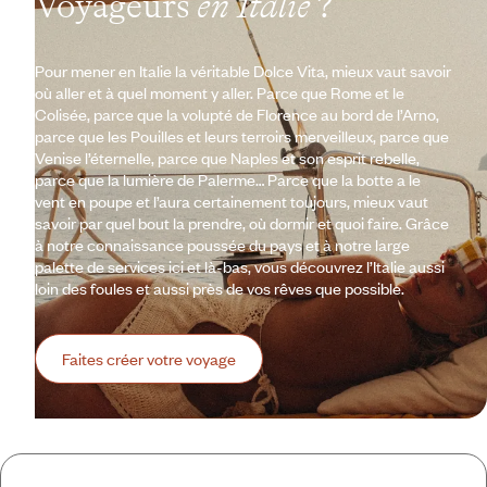
Voyageurs
en Italie
?
Pour mener en Italie la véritable Dolce Vita, mieux vaut savoir
où aller et à quel moment y aller. Parce que Rome et le
Colisée, parce que la volupté de Florence au bord de l’Arno,
parce que les Pouilles et leurs terroirs merveilleux, parce que
Venise l’éternelle, parce que Naples et son esprit rebelle,
parce que la lumière de Palerme… Parce que la botte a le
vent en poupe et l’aura certainement toujours, mieux vaut
savoir par quel bout la prendre, où dormir et quoi faire. Grâce
à notre connaissance poussée du pays et à notre large
palette de services ici et là-bas, vous découvrez l’Italie aussi
loin des foules et aussi près de vos rêves que possible.
Faites créer votre voyage