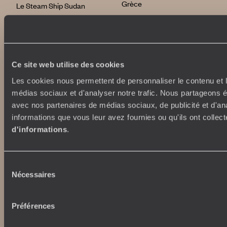
Grèce
Le Steam Ship Sudan
Satyagraha House
La Flâneuse du Nil
International
La Villa Nomade
La Villa Bahia
voyageursdumonde.fr
Ce site web utilise des cookies
voyageursdumonde.ch
voyageursdumonde.ch/de
Les cookies nous permettent de personnaliser le contenu et le
voyageursdumonde.ca
médias sociaux et d'analyser notre trafic. Nous partageons ég
voyageursdumonde.com
avec nos partenaires de médias sociaux, de publicité et d'an
originaltravel.co.uk
informations que vous leur avez fournies ou qu'ils ont collect
originaldiving.com
d'informations
.
extraordinaryjourneys.com
Sélection
Nécessaires
du
consentement
Préférences
Copyrights
Plan du site
Politique de confidentialité et de Cookies