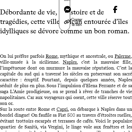
Messenger
Débordante de vie, d’histoire et de
Copier
tragédies, cette ville-volcan entourée d’îles
le lien
idylliques se dévore comme un bon roman.
On lui préfère parfois
Rome
, mythique et ancestrale, ou
Palerme
ville-musée à la sicilienne.
Naples
, c’est la mauvaise fille,
l’impétueuse dont on murmure la mauvaise réputation. C’est la
capitale du sud qui a traversé les siècles en préservant son sacré
caractère : éruptif. Pourtant, depuis quelques années, Naples
séduit de plus en plus. Sous l’impulsion d’Elena Ferrante et de sa
saga L’Amie prodigieuse, on se prend à rêver de tranches de vie
napolitaines. Car aux voyageurs qui osent, cette ville réserve tout
son or.
Sur la route entre Rome et
Capri
, on débarque à Naples dans un
bordel dingue! On faufile sa Fiat 500 au travers d’étroites ruelles,
évitant trottoirs escarpés et terrasses de cafés. Voici le populaire
quartier de Sanità, via Vergini, le linge vole aux fenêtres et les