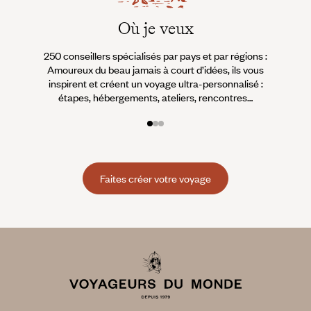
Où je veux
250 conseillers spécialisés par pays et par régions :
À 
Amoureux du beau jamais à court d’idées, ils vous
fran
inspirent et créent un voyage ultra-personnalisé :
suiven
étapes, hébergements, ateliers, rencontres…
Faites créer votre voyage