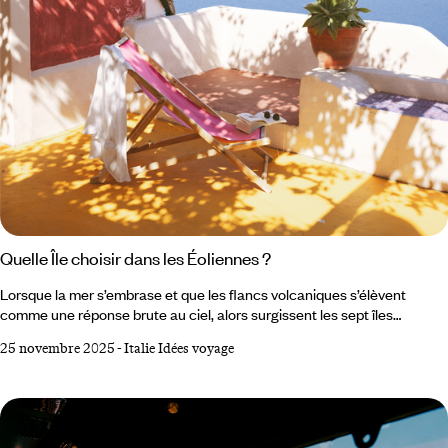
Quelle Île choisir dans les Éoliennes ?
Lorsque la mer s’embrase et que les flancs volcaniques s’élèvent
comme une réponse brute au ciel, alors surgissent les sept îles
Éoliennes posées au nord de la Sicile dans la mer Tyrrhénienne. Un
25 novembre 2025
-
Italie Idées voyage
archipel de feu, de brume et de turquoise, où l’horizon semble respirer.
Choisir son île ici demande de se laisser aller à un mouvement plus
ancien que soi, un mélange de géologie vivante, de mémoire humaine
et de lenteur méditerranéenne.