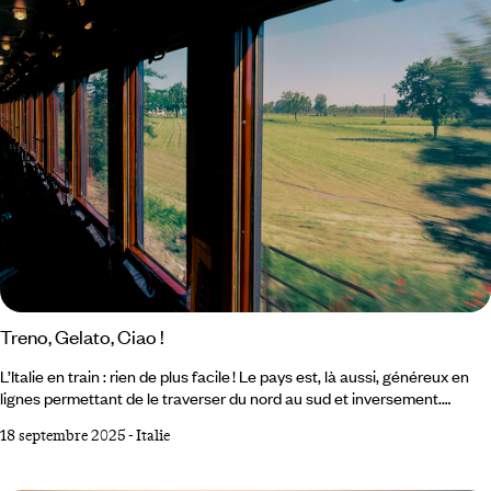
Treno, Gelato, Ciao !
L’Italie en train : rien de plus facile ! Le pays est, là aussi, généreux en
lignes permettant de le traverser du nord au sud et inversement.
Jusqu’à s’étourdir de pi(a)zzas et d’opéras, sans jamais se lasser. Avant
18 septembre 2025
-
Italie
de recommencer. L’épopée glamour de l’Orient-Express a marqué les
mémoires. Or, ce mythe ferroviaire n’est pas la seule manière de (bien)
voyager in treno en Italie. Et l’âme voyageuse peut aisément voir en ces