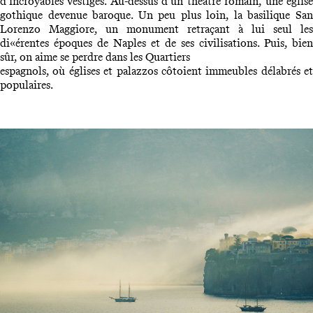
d’incroyables vestiges. Au-dessus d’un théâtre romain, une église
gothique devenue baroque. Un peu plus loin, la basilique San
Lorenzo Maggiore, un monument retraçant à lui seul les
di«érentes époques de Naples et de ses civilisations. Puis, bien
sûr, on aime se perdre dans les Quartiers
espagnols, où églises et palazzos côtoient immeubles délabrés et
populaires.