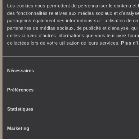
Tourisme responsable
Voyage de noces
Les cookies nous permettent de personnaliser le contenu et l
Vacances en famille
des fonctionnalités relatives aux médias sociaux et d'analyse
Week-end en amoureux
partageons également des informations sur l'utilisation de no
Qui sommes-nous ?
Vacances d’été
partenaires de médias sociaux, de publicité et d'analyse, qu
Croisière
celles-ci avec d'autres informations que vous leur avez fourni
Où nous trouver ?
Voyage de luxe
collectées lors de votre utilisation de leurs services.
Plus d'
L’Esprit Voyageurs
Tour du Monde
Le voyage sur mesure
Déconnecter
Notre valeur ajoutée
Sélection
Plongée
Nécessaires
du
consentement
Autour du voyage
Institutionnel
Préférences
Librairie Voyageurs
Fondation d'entreprise
Journal Voyageurs
Carrières
Le Mag web
Statistiques
Relations investisseurs
Notre newsletter
Application Mobile
Marketing
Listes de mariage
Top destinations
Chèques cadeaux