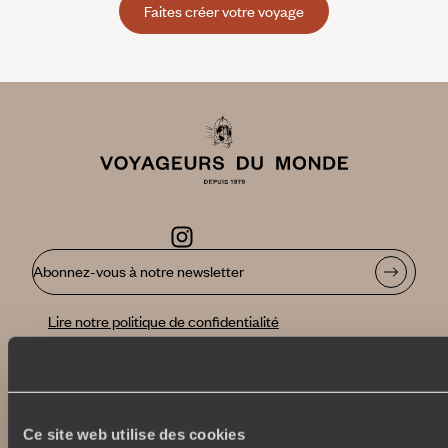
Faites créer votre voyage
Abonnez-vous à notre newsletter
Lire notre politique de confidentialité
Nos engagements
Idées voyages
Ce site web utilise des cookies
100% carbone absorbé
On part où ?