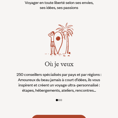
lever, depuis son bungalow
Voyager en toute liberté selon ses envies,
planté à flanc de colline, avant
ses idées, ses passions
de filer vers les récifs du sud,
pour plonger avec les requins
nourrices, raies pastenagues et
autres tortues.
Où je veux
250 conseillers spécialisés par pays et par régions :
À 
Amoureux du beau jamais à court d’idées, ils vous
fran
inspirent et créent un voyage ultra-personnalisé :
suiven
étapes, hébergements, ateliers, rencontres…