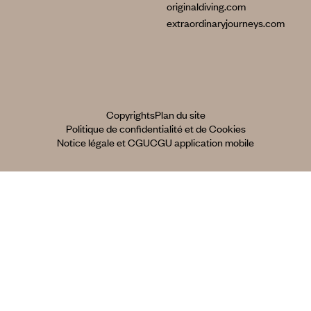
originaldiving.com
extraordinaryjourneys.com
Copyrights
Plan du site
Politique de confidentialité et de Cookies
Notice légale et CGU
CGU application mobile