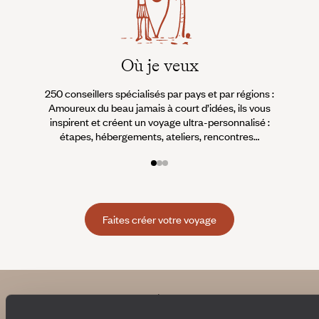
Où je veux
250 conseillers spécialisés par pays et par régions :
À 
Amoureux du beau jamais à court d’idées, ils vous
fran
inspirent et créent un voyage ultra-personnalisé :
suiven
étapes, hébergements, ateliers, rencontres…
Faites créer votre voyage