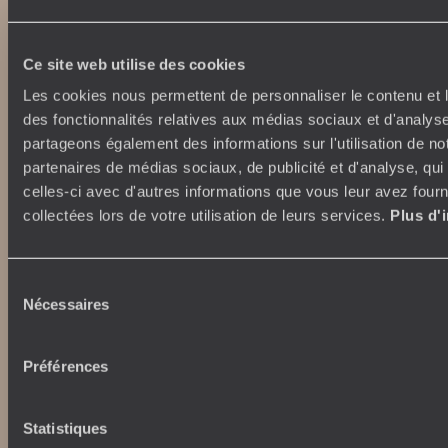
Ce site web utilise des cookies
Les cookies nous permettent de personnaliser le contenu et l
Abonnez-vous à notre newsletter
des fonctionnalités relatives aux médias sociaux et d'analyse
partageons également des informations sur l'utilisation de no
partenaires de médias sociaux, de publicité et d'analyse, qu
Lire notre politique de confidentialité
celles-ci avec d'autres informations que vous leur avez fourni
collectées lors de votre utilisation de leurs services.
Plus d'
Nos engagements
Idées voyages
Sélection
100% carbone absorbé
On part où ?
Nécessaires
du
Tourisme responsable
Voyage de noces
consentement
Vacances en famille
Week-end en amoureux
Préférences
Qui sommes-nous ?
Vacances d’été
Croisière
Où nous trouver ?
Statistiques
Voyage de luxe
L’Esprit Voyageurs