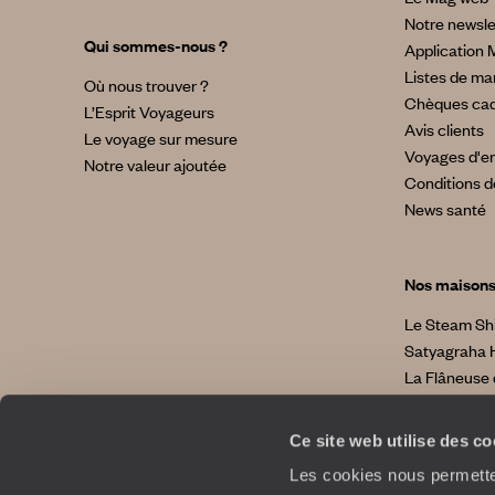
Notre newsle
Qui sommes-nous ?
Application 
Listes de ma
Où nous trouver ?
Chèques ca
L’Esprit Voyageurs
Avis clients
Le voyage sur mesure
Voyages d'en
Notre valeur ajoutée
Conditions d
News santé
Nos maison
Le Steam Sh
Satyagraha 
La Flâneuse 
La Villa No
La Villa Bahi
Ce site web utilise des c
Les cookies nous permetten