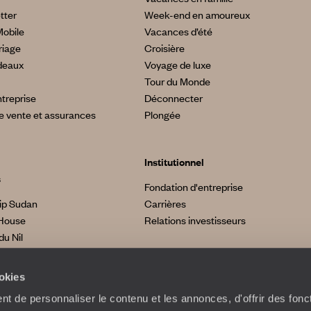
tter
Week-end en amoureux
Mobile
Vacances d’été
riage
Croisière
deaux
Voyage de luxe
Tour du Monde
treprise
Déconnecter
e vente et assurances
Plongée
Institutionnel
s
Fondation d'entreprise
ip Sudan
Carrières
House
Relations investisseurs
du Nil
made
a
ookies
t de personnaliser le contenu et les annonces, d'offrir des fonct