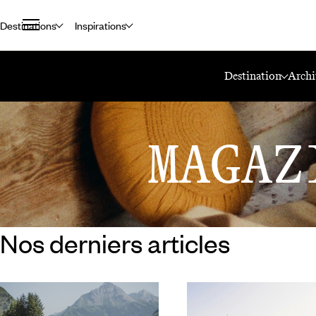
Destinations
Inspirations
Accueil
Le Mag Voyageurs
Architecture
Destination
Archi
MAGAZ
Nos derniers articles