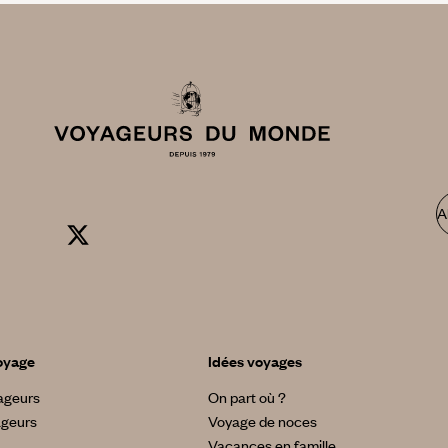
A
oyage
Idées voyages
yageurs
On part où ?
ageurs
Voyage de noces
Vacances en famille