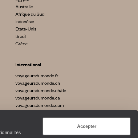
Australie
Afrique du Sud
Indonésie
Etats-Unis
Brésil
Grèce
International
voyageursdumonde.fr
voyageursdumonde.ch
voyageursdumonde.ch/de
voyageursdumonde.ca
voyageursdumonde.com
originaltravel.co.uk
originaldiving.com
Accepter
extraordinaryjourneys.com
ionnalités