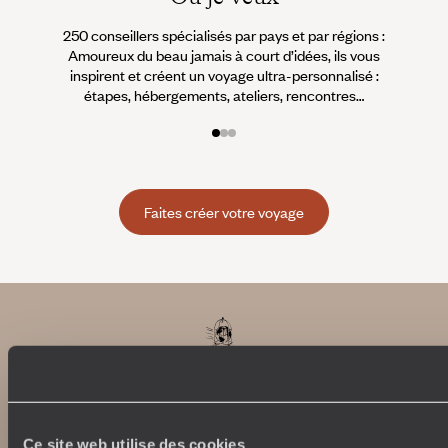
250 conseillers spécialisés par pays et par régions :
À 
Amoureux du beau jamais à court d’idées, ils vous
fran
inspirent et créent un voyage ultra-personnalisé :
suiven
étapes, hébergements, ateliers, rencontres…
Faites créer votre voyage
Ce site web utilise des cookies