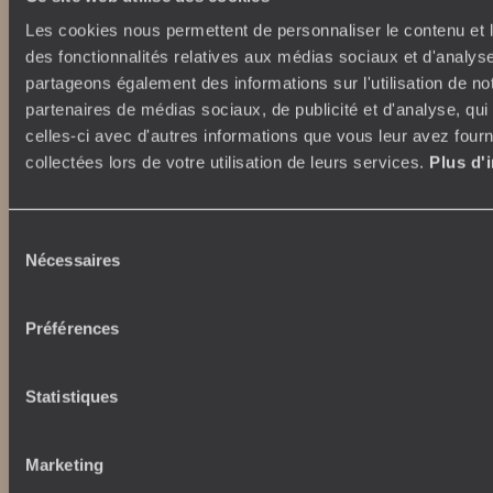
Abonnez-vous à notre newsletter
Les cookies nous permettent de personnaliser le contenu et l
des fonctionnalités relatives aux médias sociaux et d'analyse
Lire notre politique de confidentialité
partageons également des informations sur l'utilisation de no
partenaires de médias sociaux, de publicité et d'analyse, qu
celles-ci avec d'autres informations que vous leur avez fourni
collectées lors de votre utilisation de leurs services.
Plus d'
Nos engagements
Idées voyages
100% carbone absorbé
On part où ?
Tourisme responsable
Voyage de noces
Sélection
Nécessaires
Vacances en famille
du
Week-end en amoureux
consentement
Qui sommes-nous ?
Vacances d’été
Préférences
Croisière
Où nous trouver ?
Voyage de luxe
L’Esprit Voyageurs
Tour du Monde
Statistiques
Le voyage sur mesure
Déconnecter
Notre valeur ajoutée
Plongée
Marketing