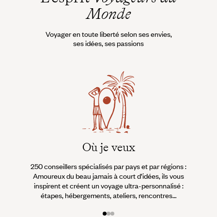
sable blanc et la mer, turquoise
Monde
– des vagues toniques de
l’Atlantique aux eaux calmes de
la mer des Caraïbes – achèvent
Voyager en toute liberté selon ses envies,
de rendre des plus hospitaliers
ses idées, ses passions
ce petit morceau de France en
mode caraïbe.
Où je veux
250 conseillers spécialisés par pays et par régions :
À 
Amoureux du beau jamais à court d’idées, ils vous
fran
inspirent et créent un voyage ultra-personnalisé :
suiven
étapes, hébergements, ateliers, rencontres…