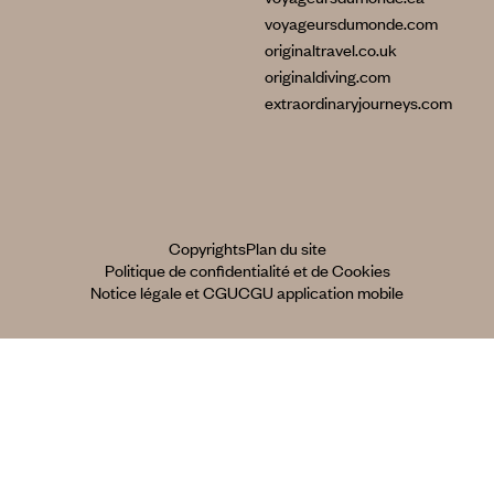
voyageursdumonde.com
originaltravel.co.uk
originaldiving.com
extraordinaryjourneys.com
Copyrights
Plan du site
Politique de confidentialité et de Cookies
Notice légale et CGU
CGU application mobile