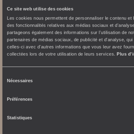
Nos engagements
Idées voyages
Ce site web utilise des cookies
100% carbone absorbé
On part où ?
Les cookies nous permettent de personnaliser le contenu et l
Tourisme responsable
Voyage de noces
des fonctionnalités relatives aux médias sociaux et d'analyse
Vacances en famille
partageons également des informations sur l'utilisation de no
Week-end en amoureux
partenaires de médias sociaux, de publicité et d'analyse, qu
Qui sommes-nous ?
Vacances d’été
celles-ci avec d'autres informations que vous leur avez fourni
Croisière
Où nous trouver ?
collectées lors de votre utilisation de leurs services.
Plus d'
Voyage de luxe
L’Esprit Voyageurs
Tour du Monde
Le voyage sur mesure
Déconnecter
Sélection
Notre valeur ajoutée
Plongée
Nécessaires
du
consentement
Autour du voyage
Préférences
Institutionnel
Librairie Voyageurs
Fondation d'entreprise
Journal Voyageurs
Statistiques
Carrières
Le Mag web
Relations investisseurs
Notre newsletter