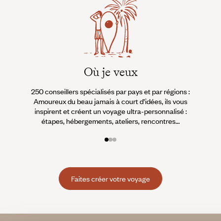
Où je veux
250 conseillers spécialisés par pays et par régions :
À 
Amoureux du beau jamais à court d’idées, ils vous
fran
inspirent et créent un voyage ultra-personnalisé :
suiven
étapes, hébergements, ateliers, rencontres…
Faites créer votre voyage