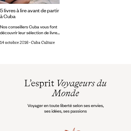
disque, ont connu ce succès.
5 livres à lire avant de partir
à Cuba
Nos conseillers Cuba vous font
découvrir leur sélection de livres
à lireavant de partir à Cuba. 1 Le
14 octobre 2016
-
Cuba Culture
vieil homme et la mer, d'Ernest
Hemingway Parce que le roman
se passe à Cuba. Et comme le
vieux pêcheur, vous pourrez
prendre la mer, d'une façon plus
cool cependant, piquer une tête
seul au monde dans le turquoise
L’esprit
Voyageurs du
des Caraïbes. Et, si le cœur
Monde
vous en dit, faire une session de
pêche au gros pour tenter de
ramener un bel espadon voilier.
Voyager en toute liberté selon ses envies,
ses idées, ses passions