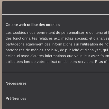
Ce site web utilise des cookies
Les cookies nous permettent de personnaliser le contenu et l
des fonctionnalités relatives aux médias sociaux et d'analyse
Abonnez-vous à notre newsletter
partageons également des informations sur l'utilisation de no
partenaires de médias sociaux, de publicité et d'analyse, qu
Lire notre politique de confidentialité
celles-ci avec d'autres informations que vous leur avez fourni
collectées lors de votre utilisation de leurs services.
Plus d'
Nos engagements
Idées voyages
Sélection
100% carbone absorbé
On part où ?
Nécessaires
du
Tourisme responsable
Voyage de noces
consentement
Vacances en famille
Préférences
Week-end en amoureux
Qui sommes-nous ?
Vacances d’été