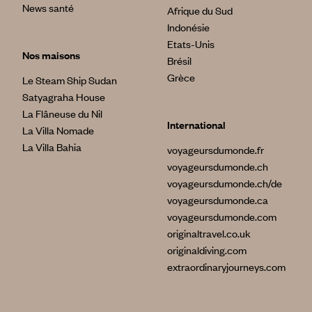
News santé
Afrique du Sud
Indonésie
Etats-Unis
Nos maisons
Brésil
Grèce
Le Steam Ship Sudan
Satyagraha House
La Flâneuse du Nil
International
La Villa Nomade
La Villa Bahia
voyageursdumonde.fr
voyageursdumonde.ch
voyageursdumonde.ch/de
voyageursdumonde.ca
voyageursdumonde.com
originaltravel.co.uk
originaldiving.com
extraordinaryjourneys.com