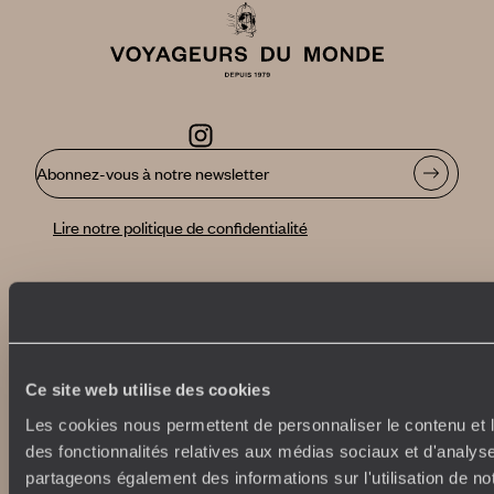
Abonnez-vous à notre newsletter
Lire notre politique de confidentialité
Nos engagements
Idées voyages
100% carbone absorbé
On part où ?
Tourisme responsable
Voyage de noces
Ce site web utilise des cookies
Vacances en famille
Les cookies nous permettent de personnaliser le contenu et l
Week-end en amoureux
des fonctionnalités relatives aux médias sociaux et d'analyse
Qui sommes-nous ?
Vacances d’été
partageons également des informations sur l'utilisation de no
Croisière