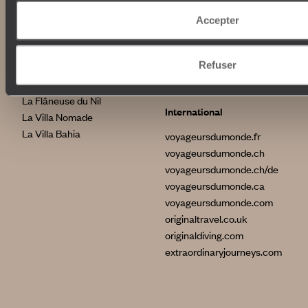
Indonésie
Accepter
Etats-Unis
Nos maisons
Brésil
Grèce
Refuser
Le Steam Ship Sudan
Satyagraha House
La Flâneuse du Nil
International
La Villa Nomade
La Villa Bahia
voyageursdumonde.fr
voyageursdumonde.ch
voyageursdumonde.ch/de
voyageursdumonde.ca
voyageursdumonde.com
originaltravel.co.uk
originaldiving.com
extraordinaryjourneys.com