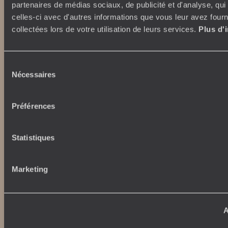
Où nous trouver ?
partenaires de médias sociaux, de publicité et d'analyse, qu
Voyage de luxe
L’Esprit Voyageurs
celles-ci avec d'autres informations que vous leur avez fourni
Tour du Monde
Le voyage sur mesure
collectées lors de votre utilisation de leurs services.
Plus d'
Déconnecter
Notre valeur ajoutée
Plongée
Sélection
Autour du voyage
Nécessaires
du
Institutionnel
consentement
Librairie Voyageurs
Fondation d'entreprise
Journal Voyageurs
Préférences
Carrières
Le Mag web
Relations investisseurs
Notre newsletter
Statistiques
Application Mobile
Listes de mariage
Top destinations
Chèques cadeaux
Marketing
Avis clients
Japon
Voyages d'entreprise
Italie
Conditions de vente et
Egypte
A
assurances
Australie
News santé
Afrique du Sud