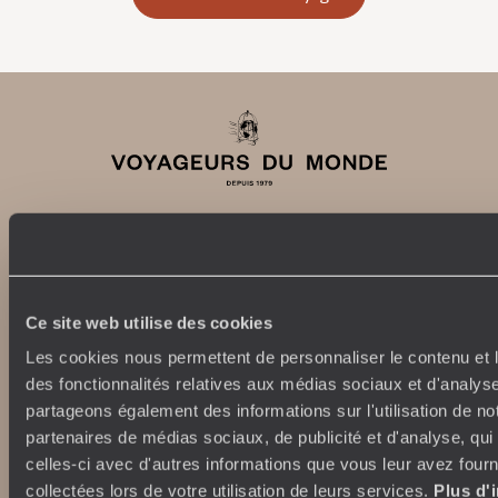
Abonnez-vous à notre newsletter
Ce site web utilise des cookies
Lire notre politique de confidentialité
Les cookies nous permettent de personnaliser le contenu et l
des fonctionnalités relatives aux médias sociaux et d'analyse
partageons également des informations sur l'utilisation de no
Nos engagements
Idées voyages
partenaires de médias sociaux, de publicité et d'analyse, qu
celles-ci avec d'autres informations que vous leur avez fourni
100% carbone absorbé
On part où ?
collectées lors de votre utilisation de leurs services.
Plus d'
Tourisme responsable
Voyage de noces