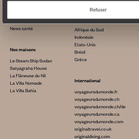
Voyages d'entreprise
Italie
Refuser
Conditions de vente et
Egypte
assurances
Australie
News santé
Afrique du Sud
Indonésie
Etats-Unis
Nos maisons
Brésil
Grèce
Le Steam Ship Sudan
Satyagraha House
La Flâneuse du Nil
International
La Villa Nomade
La Villa Bahia
voyageursdumonde.fr
voyageursdumonde.ch
voyageursdumonde.ch/de
voyageursdumonde.ca
voyageursdumonde.com
originaltravel.co.uk
originaldiving.com