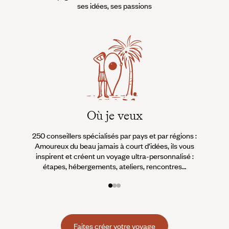
fixer une image nette des
ses idées, ses passions
Emirats Arabes Unis.
Où je veux
250 conseillers spécialisés par pays et par régions :
À 
Amoureux du beau jamais à court d’idées, ils vous
fran
inspirent et créent un voyage ultra-personnalisé :
suiven
étapes, hébergements, ateliers, rencontres…
Faites créer votre voyage