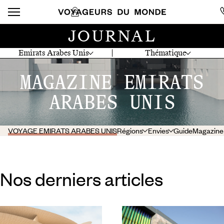
JOURNAL
Emirats Arabes Unis
Thématique
MAGAZINE EMIRATS
ARABES UNIS
VOYAGE EMIRATS ARABES UNIS
Régions
Envies
Guide
Magazine
Nos derniers articles