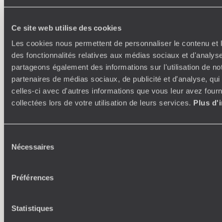
Ce site web utilise des cookies
Les cookies nous permettent de personnaliser le contenu et l
des fonctionnalités relatives aux médias sociaux et d'analyse
partageons également des informations sur l'utilisation de no
partenaires de médias sociaux, de publicité et d'analyse, qu
celles-ci avec d'autres informations que vous leur avez fourni
Où je veux
collectées lors de votre utilisation de leurs services.
Plus d'
250 conseillers spécialisés par pays et par régions :
À 
Amoureux du beau jamais à court d’idées, ils vous
fran
inspirent et créent un voyage ultra-personnalisé :
suiven
Sélection
étapes, hébergements, ateliers, rencontres…
Nécessaires
du
consentement
Préférences
Faites créer votre voyage
Statistiques