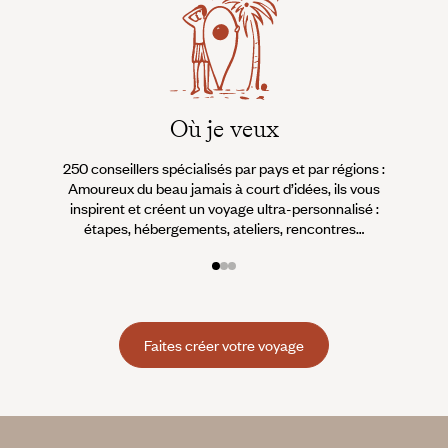
Où je veux
250 conseillers spécialisés par pays et par régions :
À 
Amoureux du beau jamais à court d’idées, ils vous
fran
inspirent et créent un voyage ultra-personnalisé :
suiven
étapes, hébergements, ateliers, rencontres…
Faites créer votre voyage