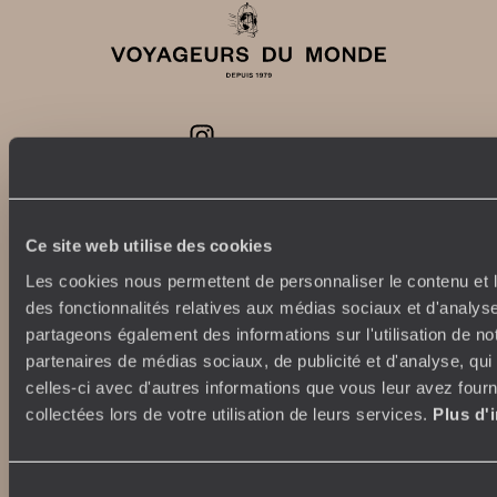
Abonnez-vous à notre newsletter
Lire notre politique de confidentialité
Ce site web utilise des cookies
Les cookies nous permettent de personnaliser le contenu et l
des fonctionnalités relatives aux médias sociaux et d'analyse
Nos engagements
Idées voyages
partageons également des informations sur l'utilisation de no
100% carbone absorbé
On part où ?
partenaires de médias sociaux, de publicité et d'analyse, qu
Tourisme responsable
Voyage de noces
celles-ci avec d'autres informations que vous leur avez fourni
Vacances en famille
collectées lors de votre utilisation de leurs services.
Plus d'
Week-end en amoureux
Qui sommes-nous ?
Vacances d’été
Sélection
Croisière