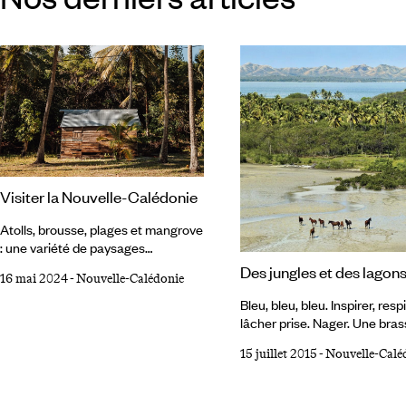
Visiter la Nouvelle-Calédonie
Atolls, brousse, plages et mangrove
: une variété de paysages
exceptionnels se concentre sur
Des jungles et des lagon
16 mai 2024
-
Nouvelle-Calédonie
ces îles façonnées par les cultures
mélanésienne et européenne.
Bleu, bleu, bleu. Inspirer, respi
L’oiseau-emblème de La Nouvelle-
lâcher prise. Nager. Une bras
Calédonie témoigne assez bien des
deux brasses, toute pensée
15 juillet 2015
-
Nouvelle-Calé
paradoxes du pays : le cagou aboie
parasite oubliée, déposée au
et marche quand il devrait chanter
de l’eau, diluée dans le bleu, 
et voler. Et le “Caillou”, surnom
dans la lumière. Le stress ?...