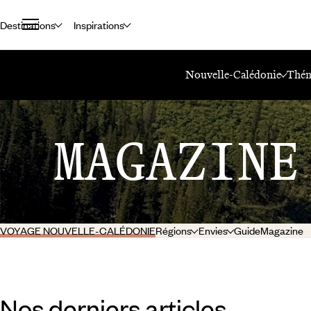
Destinations
Inspirations
Accueil
Le Mag Voyageurs
Nouvelle-Calédonie
Nouvelle-Calédonie
Thém
MAGAZINE
VOYAGE NOUVELLE-CALÉDONIE
Régions
Envies
Guide
Magazine
Nos derniers articles