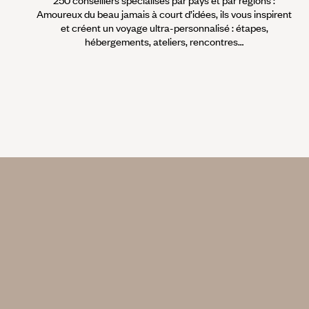
250 conseillers spécialisés par pays et par régions :
Amoureux du beau jamais à court d’idées, ils vous inspirent
et créent un voyage ultra-personnalisé : étapes,
hébergements, ateliers, rencontres…