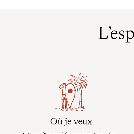
donné à l’archipel, compte une
Qu’est-ce que c’est ? Des ju
variété de paysages exceptionnels.
des lagons Ile des pins, tout 
À environ vingt-cinq heures d’avion
paradis. Réveillés par la car
de Paris, s’étend ainsi un étroit
insistante d’un rayon de soleil
territoire aussi abondant qu’un
L’es
Blanc du sable, turquoise du 
continent.
bleu du ciel. Des litchis frai
cueillis.
Où je veux