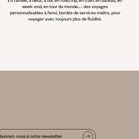
En famille, à deux, à dix, en road trip, en train, en bateau, en
week-end, en tour du monde... : des voyages
personnalisables à l’envi, bordés de services malins, pour
voyager avec toujours plus de fluidité.
bonnez-vous à notre newsletter