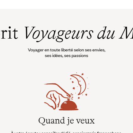
ngles,
près du
esse
.
prit
Voyageurs du 
lagon,
chement
Voyager en toute liberté selon ses envies,
ses idées, ses passions
Quand je veux