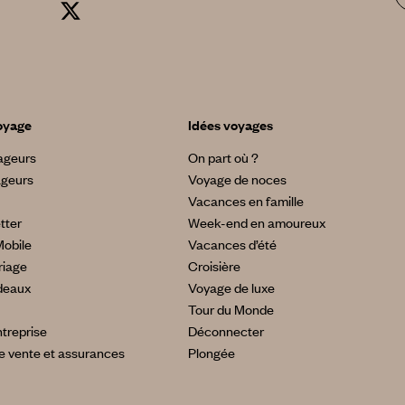
oyage
Idées voyages
yageurs
On part où ?
ageurs
Voyage de noces
Vacances en famille
tter
Week-end en amoureux
Mobile
Vacances d’été
riage
Croisière
deaux
Voyage de luxe
Tour du Monde
treprise
Déconnecter
e vente et assurances
Plongée