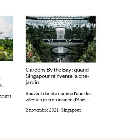
Gardens By the Bay : quand
Singapour réinvente la cité-
?
jardin
l
iel et
Souvent décrite comme l’une des
heures
villes les plus en avance d’Asie,
r
Singapour a jeté les bases d’une
2 novembre 2021
-
Singapour
tendance qui fleurit dans le monde
les
entier : l’urbanisme « biophile ». Ou
reet
comment inviter de grandes doses
e
de nature au cœur des
ravers
mégalopoles. Démonstration