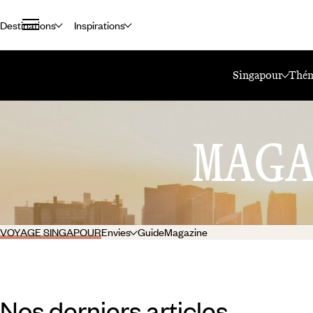
Destinations
Inspirations
Accueil
Le Mag Voyageurs
Singapour
Singapour
Thém
MAG
VOYAGE SINGAPOUR
Envies
Guide
Magazine
Nos derniers articles