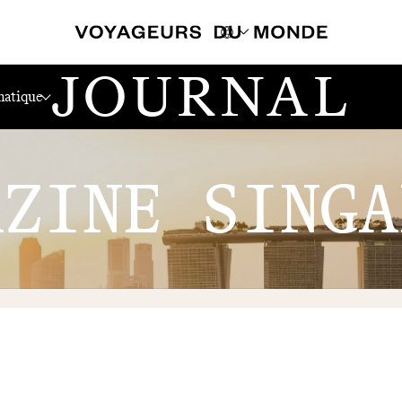
JOURNAL
atique
AZINE SINGA