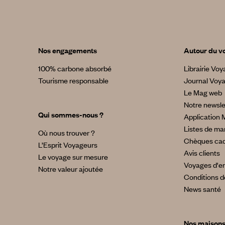
Nos engagements
Autour du v
100% carbone absorbé
Librairie Vo
Tourisme responsable
Journal Voy
Le Mag web
Notre newsle
Qui sommes-nous ?
Application 
Listes de ma
Où nous trouver ?
Chèques ca
L’Esprit Voyageurs
Avis clients
Le voyage sur mesure
Voyages d'en
Notre valeur ajoutée
Conditions d
News santé
Nos maison