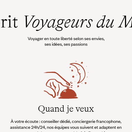
rts ou
réussie, ses Gardens by the Bay
 de la
souffleront bientôt leurs dix ans
prit
Voyageurs du 
d’existence. Dès les premiers pas
à l’aéroport de Changi, Singapour
donne le ton.
Voyager en toute liberté selon ses envies,
ses idées, ses passions
Quand je veux
À votre écoute : conseiller dédié, conciergerie francophone,
assistance 24h/24, nos équipes vous suivent et adaptent en