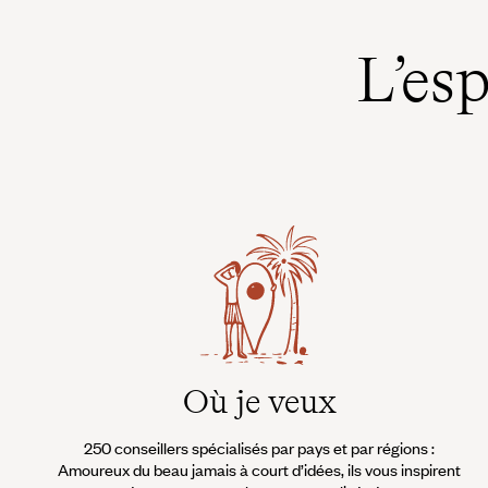
ses innombrables espaces ve
vogue où être vu et lieux conviviaux
depuis un vertigineux rooftop
avec vue. À côtoyer ainsi le ciel, les
Marina, au grand air.
L’es
cuisines étoilées s’y égrainent
également comme des astres
filants.
Où je veux
250 conseillers spécialisés par pays et par régions :
Amoureux du beau jamais à court d’idées, ils vous inspirent