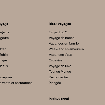
oyage
Idées voyages
yageurs
On part où ?
ageurs
Voyage de noces
Vacances en famille
tter
Week-end en amoureux
Mobile
Vacances d’été
riage
Croisière
deaux
Voyage de luxe
Tour du Monde
treprise
Déconnecter
e vente et assurances
Plongée
Institutionnel
s