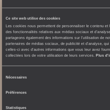
Ce site web utilise des cookies
Les cookies nous permettent de personnaliser le contenu et l
des fonctionnalités relatives aux médias sociaux et d'analyse
Abonnez-vous à notre newsletter
partageons également des informations sur l'utilisation de no
partenaires de médias sociaux, de publicité et d'analyse, qu
Lire notre politique de confidentialité
celles-ci avec d'autres informations que vous leur avez fourni
collectées lors de votre utilisation de leurs services.
Plus d'
Nos engagements
Idées voyages
Sélection
100% carbone absorbé
On part où ?
Nécessaires
du
Tourisme responsable
Voyage de noces
consentement
Vacances en famille
Week-end en amoureux
Préférences
Qui sommes-nous ?
Vacances d’été
Croisière
Où nous trouver ?
Statistiques