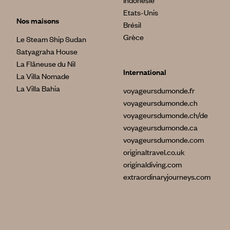
Indonésie
Etats-Unis
Nos maisons
Brésil
Grèce
Le Steam Ship Sudan
Satyagraha House
La Flâneuse du Nil
International
La Villa Nomade
La Villa Bahia
voyageursdumonde.fr
voyageursdumonde.ch
voyageursdumonde.ch/de
voyageursdumonde.ca
voyageursdumonde.com
originaltravel.co.uk
originaldiving.com
extraordinaryjourneys.com