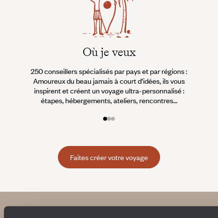
Où je veux
250 conseillers spécialisés par pays et par régions :
À 
Amoureux du beau jamais à court d’idées, ils vous
fran
inspirent et créent un voyage ultra-personnalisé :
suiven
étapes, hébergements, ateliers, rencontres…
Faites créer votre voyage