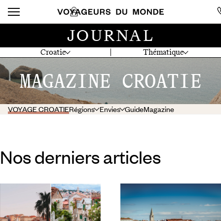
JOURNAL
Croatie
Thématique
MAGAZINE CROATIE
VOYAGE CROATIE
Régions
Envies
Guide
Magazine
Nos derniers articles