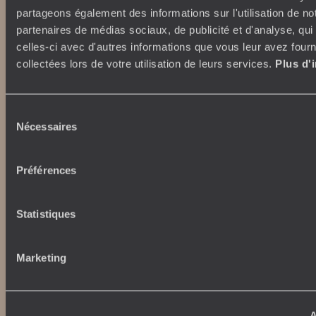
Qui sommes-nous ?
partageons également des informations sur l'utilisation de no
Vacances d’été
partenaires de médias sociaux, de publicité et d'analyse, qu
Croisière
Où nous trouver ?
celles-ci avec d'autres informations que vous leur avez fourni
Voyage de luxe
L’Esprit Voyageurs
collectées lors de votre utilisation de leurs services.
Plus d'
Tour du Monde
Le voyage sur mesure
Déconnecter
Notre valeur ajoutée
Plongée
Sélection
Nécessaires
du
Autour du voyage
consentement
Institutionnel
Librairie Voyageurs
Préférences
Fondation d'entreprise
Journal Voyageurs
Carrières
Le Mag web
Relations investisseurs
Notre newsletter
Statistiques
Application Mobile
Listes de mariage
Top destinations
Marketing
Chèques cadeaux
Avis clients
Japon
Voyages d'entreprise
Italie
Conditions de vente et
Egypte
A