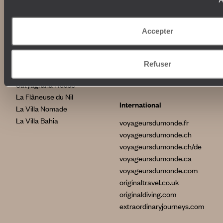
assurances
Australie
News santé
Afrique du Sud
Accepter
Indonésie
Etats-Unis
Nos maisons
Brésil
Refuser
Grèce
Le Steam Ship Sudan
Satyagraha House
La Flâneuse du Nil
International
La Villa Nomade
La Villa Bahia
voyageursdumonde.fr
voyageursdumonde.ch
voyageursdumonde.ch/de
voyageursdumonde.ca
voyageursdumonde.com
originaltravel.co.uk
originaldiving.com
extraordinaryjourneys.com