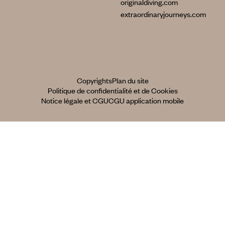
originaldiving.com
extraordinaryjourneys.com
Copyrights
Plan du site
Politique de confidentialité et de Cookies
Notice légale et CGU
CGU application mobile