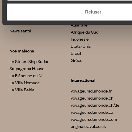
Avis clients
Japon
Voyages d'entreprise
Italie
Refuser
Conditions de vente et
Egypte
assurances
Australie
News santé
Afrique du Sud
Indonésie
Etats-Unis
Nos maisons
Brésil
Grèce
Le Steam Ship Sudan
Satyagraha House
La Flâneuse du Nil
International
La Villa Nomade
La Villa Bahia
voyageursdumonde.fr
voyageursdumonde.ch
voyageursdumonde.ch/de
voyageursdumonde.ca
voyageursdumonde.com
originaltravel.co.uk