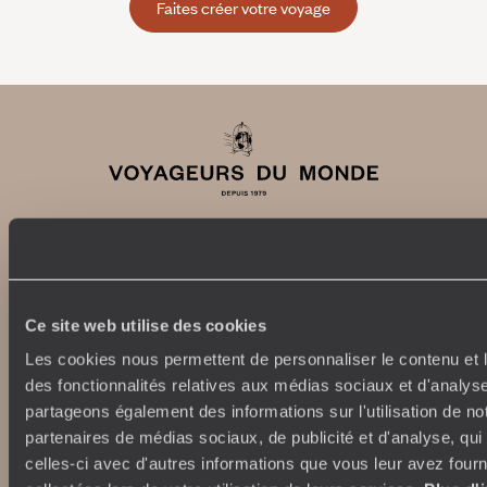
Faites créer votre voyage
Abonnez-vous à notre newsletter
Ce site web utilise des cookies
Lire notre politique de confidentialité
Les cookies nous permettent de personnaliser le contenu et l
des fonctionnalités relatives aux médias sociaux et d'analyse
partageons également des informations sur l'utilisation de no
Nos engagements
Idées voyages
partenaires de médias sociaux, de publicité et d'analyse, qu
celles-ci avec d'autres informations que vous leur avez fourni
100% carbone absorbé
On part où ?