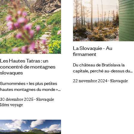
La Slovaquie - Au
firmament
Les Hautes Tatras : un
Du château de Bratislava la
concentré de montagnes
capitale, perché au-dessus du
slovaques
Danube, au spectaculaire mais
22 novembre 2024
-
Slovaquie
accessible massif des Tatras,
Surnommées « les plus petites
dans les Carpates occidentales,
hautes montagnes du monde »,
la Slovaquie atteint des
les Tatras s’étirent à trois cents
30 décembre 2025
-
Slovaquie
sommets. Sans oublier son goût
kilomètres au nord-est de
Idées voyage
pour la culture et son
Bratislava. Si leurs sommets ne
authenticité. Il a fallu du temps,
rivalisent pas avec les géants
mais on peut aujourd’hui parler
alpins, leurs arêtes nettes et la
de la Slovaquie pour elle-même.
densité des paysages
Ce n’est plus la Haute-Hongrie,
captivent tout autant. En une